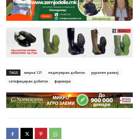
TAGS
мерка 121
педигриран добиток
рурален развој
сетифициран добиток
фармери