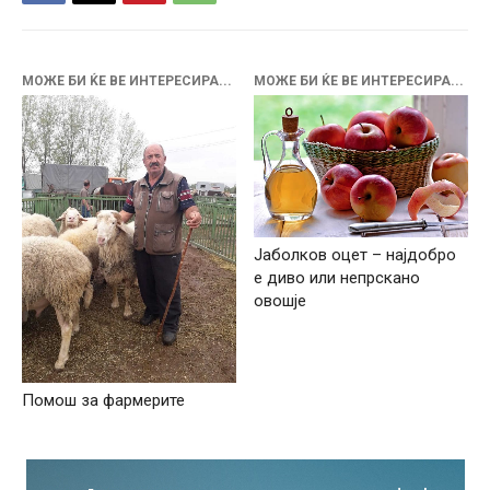
МОЖЕ БИ ЌЕ ВЕ ИНТЕРЕСИРА...
МОЖЕ БИ ЌЕ ВЕ ИНТЕРЕСИРА...
Јаболков оцет – најдобро
е диво или непрскано
овошје
Помош за фармерите