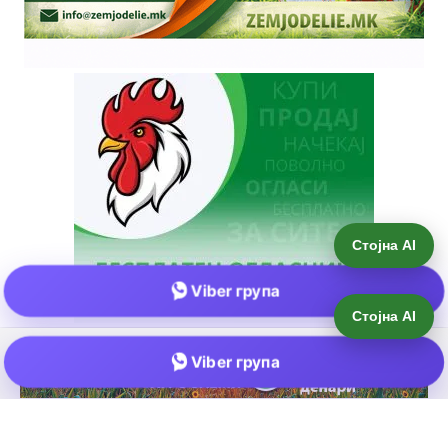
Стојна AI
Viber група