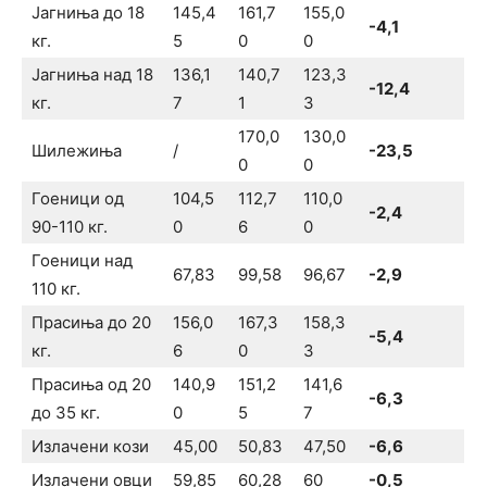
Јагниња до 18
145,4
161,7
155,0
-4,1
кг.
5
0
0
Јагниња над 18
136,1
140,7
123,3
-12,4
кг.
7
1
3
170,0
130,0
Шилежиња
/
-23,5
0
0
Гоеници од
104,5
112,7
110,0
-2,4
90-110 кг.
0
6
0
Гоеници над
67,83
99,58
96,67
-2,9
110 кг.
Прасиња до 20
156,0
167,3
158,3
-5,4
кг.
6
0
3
Прасиња од 20
140,9
151,2
141,6
-6,3
до 35 кг.
0
5
7
Излачени кози
45,00
50,83
47,50
-6,6
Излачени овци
59,85
60,28
60
-0,5