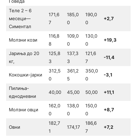
Говеда
Теле 2 – 6
171,6
185,0
190,0
месеци—
+2,7
7
0
0
Симентал
116,8
109,0
130,0
Молзни кози
+19,3
8
0
0
Јариња до 20
125,8
137,3
121,6
-11,4
кг,
3
3
7
312,5
361,2
350,0
Кокошки-јарки
-3,1
0
5
0
Пилиња-
40,00
45,00
50,00
+11,1
еднодневни
162,0
138,0
150,0
Молзни овци
+8,7
0
0
0
182,7
186,6
Овни
174,17
+7,2
1
7