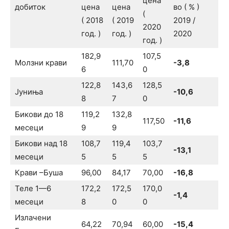
цена
добиток
цена
цена
во ( % )
(
( 2018
( 2019
2019 /
2020
год. )
год. )
2020
год. )
182,9
107,5
Молзни крави
111,70
-3,8
6
0
122,8
143,6
128,5
Јуниња
-10,6
8
7
0
Бикови до 18
119,2
132,8
117,50
-11,6
месеци
9
9
Бикови над 18
108,7
119,4
103,7
-13,1
месеци
5
5
5
Крави –Буша
96,00
84,17
70,00
-16,8
Теле 1—6
172,2
172,5
170,0
-1,4
месеци
8
0
0
Излачени
64,22
70,94
60,00
-15,4