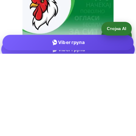
Стојна AI
Viber група
Е-пошта:
info@zemjodelie.mk