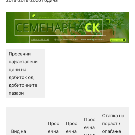
2018-2019-2020 година
Просечни
најзастапени
цени на
добиток од
добиточните
пазари
Стапка на
Прос
Прос
Прос
пораст /
ечна
Вид на
ечна
ечна
опаѓање