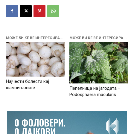
МОЖЕ БИ ЌЕ ВЕ ИНТЕРЕСИРА...
МОЖЕ БИ ЌЕ ВЕ ИНТЕРЕСИРА...
Најчести болести кај
шампињоните
Пепелница на јагодата –
Podosphaera macularis