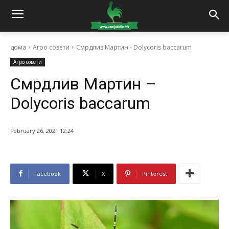
дома
Агро совети
Смрдлив Mартин - Dolycoris baccarum
Агро совети
Смрдлив Mартин –
Dolycoris baccarum
February 26, 2021 12:24
Facebook
X
Pinterest