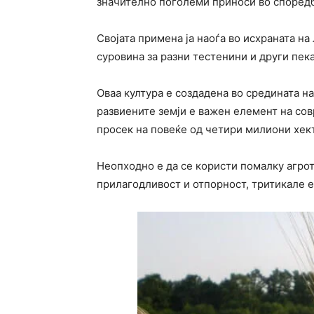
значително поголеми приноси во споредб
Својата примена ја наоѓа во исхраната на
суровина за разни тестенини и други пек
Оваа култура е создадена во средината на
развиените земји е важен елемент на со
просек на повеќе од четири милиони хект
Неопходно е да се користи помалку агро
прилагодливост и отпорност, тритикале е