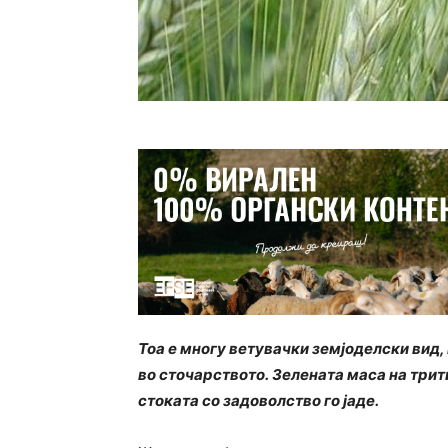
Тоа е многу ветувачки земјоделски вид, 
во сточарството. Зелената маса на трит
стоката со задоволство го јаде.