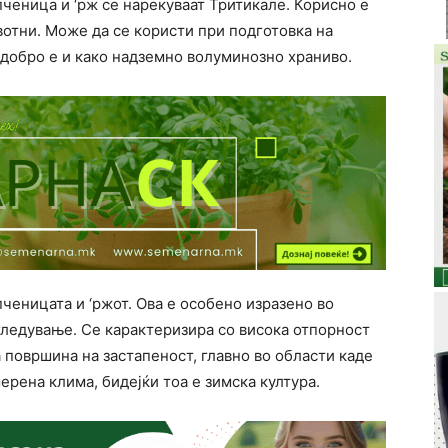
ченица и ‘рж се нарекуваат Тритикале. Корисно е
отни. Може да се користи при подготовка на
 добро е и како надземно волуминозно храниво.
ченицата и ‘ржот. Ова е особено изразено во
ледување. Се карактеризира со висока отпорност
 површина на застапеност, главно во области каде
ерена клима, бидејќи тоа е зимска култура.