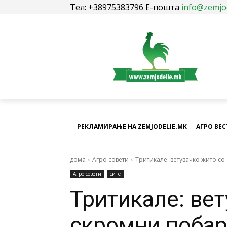
Тел: +38975383796 Е-пошта
info@zemjo
РЕКЛАМИРАЊЕ НА ZEMJODELIE.MK
АГРО ВЕ
дома
Агро совети
Тритикале: ветувачко жито с
Агро совети
сите
Тритикале: вет
скромни поба