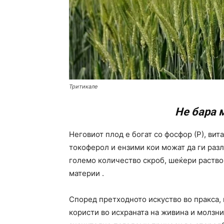
Тритикале
Не бара м
Неговиот плод е богат со фосфор (Р), вита
токоферол и ензими кои можат да ги раз
големо количество скроб, шеќери раствор
материи .
Според претходното искуство во пракса, 
користи во исхраната на живина и молзни