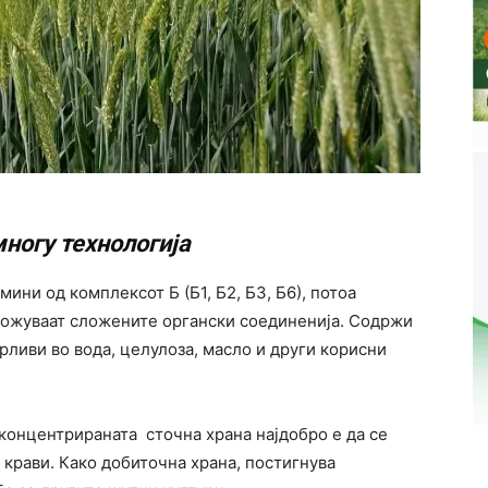
ногу технологија
мини од комплексот Б (Б1, Б2, Б3, Б6), потоа
ложуваат сложените органски соединенија. Содржи
ливи во вода, целулоза, масло и други корисни
концентрираната сточна храна најдобро е да се
 крави. Како добиточна храна, постигнува