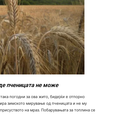
де пченицата не може
ака погодни за ова жито, бидејќи е отпорно
рира зимското мирување од пченицата и не му
присуството на мраз. Побарувањата за топлина се