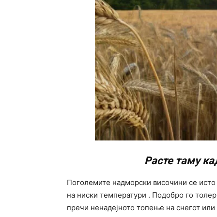
Расте таму ка
Поголемите надморски височини се исто т
на ниски температури . Подобро го толе
пречи ненадејното топење на снегот или 