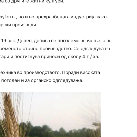
а со другите житни култури.
 луѓето , но и во прехранбената индустрија како
арски производи.
 19 век. Денес, добива се поголемо значење, а во
временото сточно производство. Се одгледува во
ари и постигнува приноси од околу 4 т / ха.
техника во производството. Поради високата
 погоден и за органско одгледување.