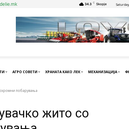
delie.mk
C
34.3
Skopje
Saturday
СТИ
АГРО СОВЕТИ
ХРАНАТА КАКО ЛЕК
МЕХАНИЗАЦИЈА
Ф
о скромни побарувања
увачко жито со
рувања