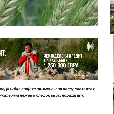
кој ја најде својата примена и во поледелството и
икале има нежен и сладок вкус, поради што