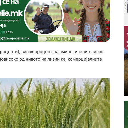
проценти), висок процент на аминокиселин лизин
 повисоко од нивото на лизин кај комерцијалните