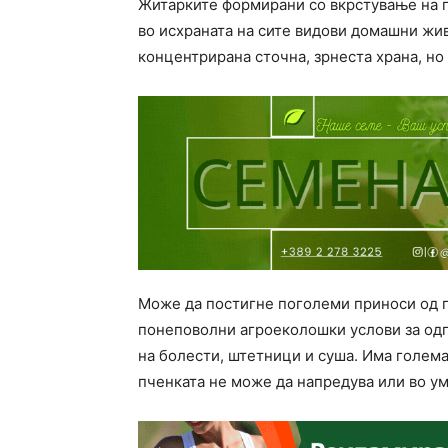
Житарките формирани со вкрстување на п
во исхраната на сите видови домашни жив
концентрирана сточна, зрнеста храна, но
Може да постигне поголеми приноси од п
понеповолни агроеколошки услови за одг
на болести, штетници и суша. Има голема
пченката не може да напредува или во ум