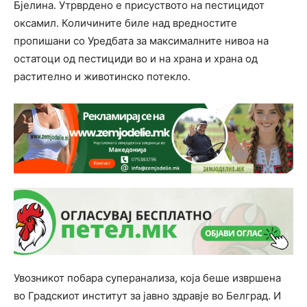
Бјелина. Утрврдено е присуството на пестицидот
оксамил. Количините биле над вредностите
пропишани со Уредбата за максималните нивоа на
остатоци од пестициди во и на храна и храна од
растително и животинско потекло.
Увозникот побара суперанализа, која беше извршена
во Градскиот институт за јавно здравје во Белград. И