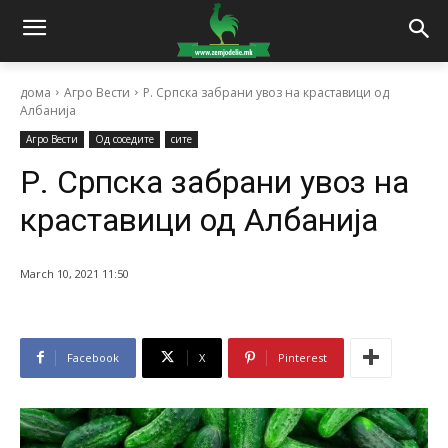
дома
Агро Вести
Р. Српска забрани увоз на краставици од
Албанија
Агро Вести
Од соседите
сите
Р. Српска забрани увоз на
краставици од Албанија
March 10, 2021 11:50
Facebook
X
Pinterest