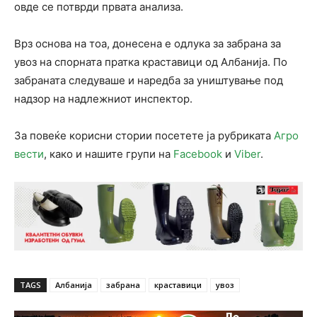
овде се потврди првата анализа.
Врз основа на тоа, донесена е одлука за забрана за
увоз на спорната пратка краставици од Албанија. По
забраната следуваше и наредба за уништување под
надзор на надлежниот инспектор.
За повеќе корисни стории посетете ја рубриката
Агро
вести
, како и нашите групи на
Facebook
и
Viber
.
TAGS
Албанија
забрана
краставици
увоз