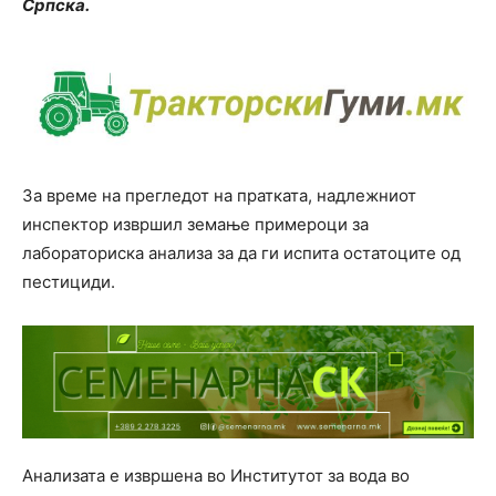
Српска.
За време на прегледот на пратката, надлежниот
инспектор извршил земање примероци за
лабораториска анализа за да ги испита остатоците од
пестициди.
Анализата е извршена во Институтот за вода во