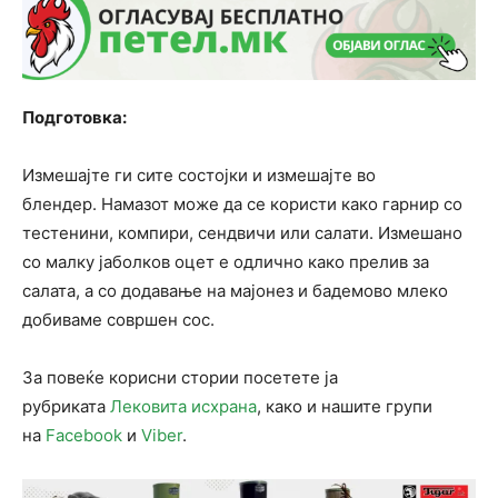
Подготовка:
Измешајте ги сите состојки и измешајте во
блендер. Намазот може да се користи како гарнир со
тестенини, компири, сендвичи или салати. Измешано
со малку јаболков оцет е одлично како прелив за
салата, а со додавање на мајонез и бадемово млеко
добиваме совршен сос.
За повеќе корисни стории посетете ја
рубриката
Лековита исхрана
, како и нашите групи
на
Facebook
и
Viber
.