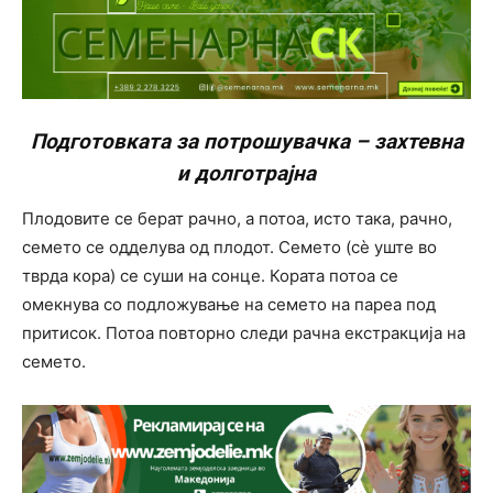
Подготовката за потрошувачка – захтевна
и долготрајна
Плодовите се берат рачно, а потоа, исто така, рачно,
семето се одделува од плодот. Семето (сè уште во
тврда кора) се суши на сонце. Кората потоа се
омекнува со подложување на семето на пареа под
притисок. Потоа повторно следи рачна екстракција на
семето.