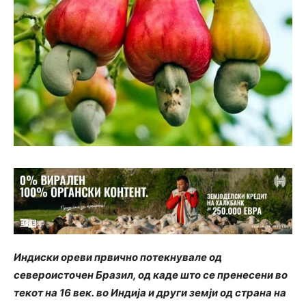
Индиски ореви првично потекнувале од
североисточен Бразил, од каде што се пренесени во
текот на 16 век. во Индија и други земји од страна на