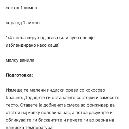
сок од 1 лимон
кора од 1 лимон
1/4 шоља сируп од агава (или суво овошје
изблендирано како каша)
малку ванила
Подготовка:
Измешајте мелени индиски ореви со кокосово
брашно. Додадете ги останатите состојки и замесете
тесто. Ставете ја добиената смеса во фрижидер да
отстои најмалку половина час, а потоа расукајте и
обликувајте ги бисквитите и печете ги во рерна на
најниска температура.