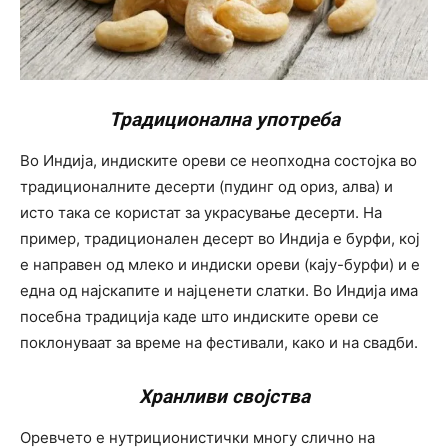
Традиционална употреба
Во Индија, индиските ореви се неопходна состојка во
традиционалните десерти (пудинг од ориз, алва) и
исто така се користат за украсување десерти. На
пример, традиционален десерт во Индија е бурфи, кој
е направен од млеко и индиски ореви (кају-бурфи) и е
една од најскапите и најценети слатки. Во Индија има
посебна традиција каде што индиските ореви се
поклонуваат за време на фестивали, како и на свадби.
Хранливи својства
Оревчето е нутриционистички многу слично на