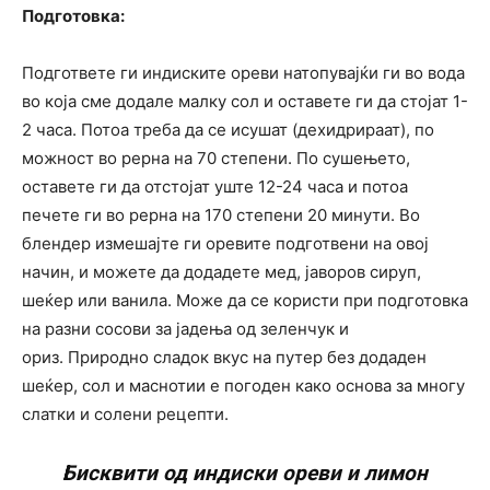
Подготовка:
Подгответе ги индиските ореви натопувајќи ги во вода
во која сме додале малку сол и оставете ги да стојат 1-
2 часа. Потоа треба да се исушат (дехидрираат), по
можност во рерна на 70 степени. По сушењето,
оставете ги да отстојат уште 12-24 часа и потоа
печете ги во рерна на 170 степени 20 минути. Во
блендер измешајте ги оревите подготвени на овој
начин, и можете да додадете мед, јаворов сируп,
шеќер или ванила. Може да се користи при подготовка
на разни сосови за јадења од зеленчук и
ориз. Природно сладок вкус на путер без додаден
шеќер, сол и маснотии е погоден како основа за многу
слатки и солени рецепти.
Бисквити од индиски ореви и лимон