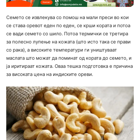
Семето се извлекува со помош на мали преси во кои
се става оревот еден по еден, се крши кората и потоа
се вади семето со шило. Потоа термички се третира
за полесно лупење на кожата (што исто така се прави
со рака), а високите температури ги уништуваат
маслата што можат да поминат од кората до семето, и
ја иритираат кожата. Оваа тешка подготовка е причина
за високата цена на индиските ореви.