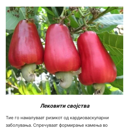
Лековити својства
Тие го намалуваат ризикот од кардиоваскуларни
заболувања. Спречуваат формирање камења во