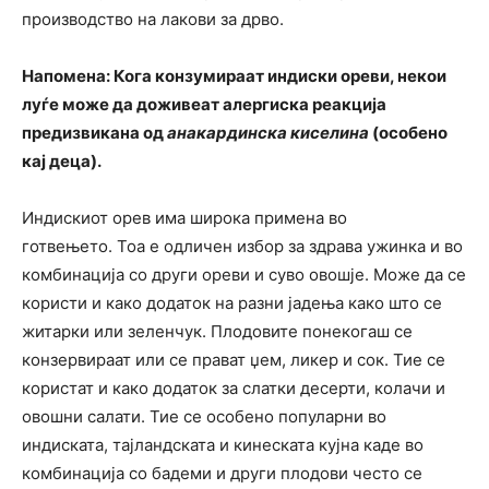
производство на лакови за дрво.
Напомена: Кога конзумираат индиски ореви, некои
луѓе може да доживеат алергиска реакција
предизвикана од
анакардинска киселина
(особено
кај деца).
Индискиот орев има широка примена во
готвењето. Тоа е одличен избор за здрава ужинка и во
комбинација со други ореви и суво овошје. Може да се
користи и како додаток на разни јадења како што се
житарки или зеленчук. Плодовите понекогаш се
конзервираат или се прават џем, ликер и сок. Тие се
користат и како додаток за слатки десерти, колачи и
овошни салати. Тие се особено популарни во
индиската, тајландската и кинеската кујна каде во
комбинација со бадеми и други плодови често се