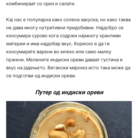
комбинираат со ориз и салати.
Кај нас е популарна како солена закуска, но како таква
не дава многу нутритивни придобивки. Најдобро се
консумира сурово кога содржи најмногу хранливи
материи и има најдобар вкус. Корисно е да ги
консумирате варени во млеко или само малку
пржени. Мелените индиски ореви даваат густина и
вкус на јадењето. Вегански мајонез исто така може да
се подготви од индиски ореви.
Путер од индиски ореви