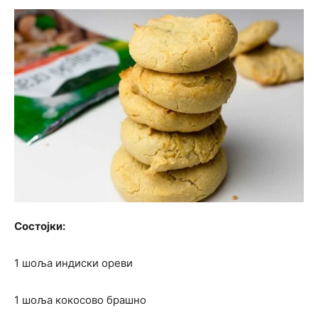
Состојки:
1 шоља индиски ореви
1 шоља кокосово брашно