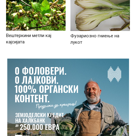
Вештеркини метли кај
Фузариозно гниење на
кајсијата
лукот