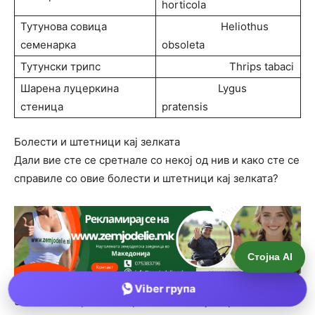
Стојна AI
Viber група