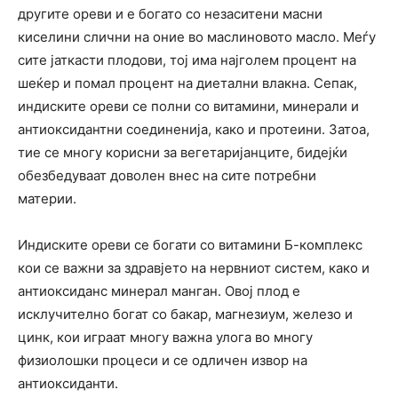
другите ореви и е богато со незаситени масни
киселини слични на оние во маслиновото масло. Меѓу
сите јаткасти плодови, тој има најголем процент на
шеќер и помал процент на диетални влакна. Сепак,
индиските ореви се полни со витамини, минерали и
антиоксидантни соединенија, како и протеини. Затоа,
тие се многу корисни за вегетаријанците, бидејќи
обезбедуваат доволен внес на сите потребни
материи.
Индиските ореви се богати со витамини Б-комплекс
кои се важни за здравјето на нервниот систем, како и
антиоксиданс минерал манган. Овој плод е
исклучително богат со бакар, магнезиум, железо и
цинк, кои играат многу важна улога во многу
физиолошки процеси и се одличен извор на
антиоксиданти.