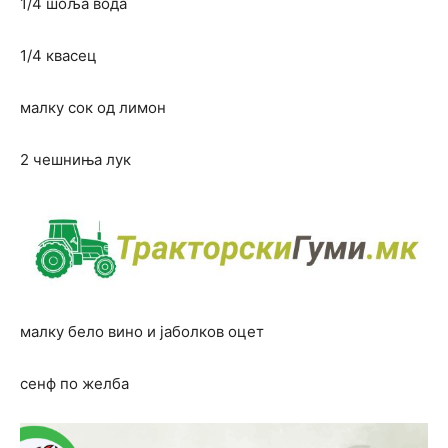
1/4 шоља вода
1/4 квасец
малку сок од лимон
2 чешниња лук
малку бело вино и јаболков оцет
сенф по желба