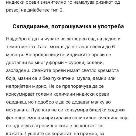
индиски ореви значително го намалува ризикот од
развој на дијабетес тип 2.
Складирање, потрошувачка и употреба
Најдобро е да ги чувате во затворен сад на ладно и
темно место. Така, можат да останат свежи до 6
месеци. Во продавниците, индиските ореви се
достапни во многу форми – сурови, солени,
засладени. Свежите ореви имаат светло кремаста
боја, мазни се и без пукнатини, мувла, дамки или
непријатен мирис. Не се препорачува да се
консумираат големи количини индиски ореви
одеднаш, но подобро е да се додадат малку во
исхраната. Лушпата не се конзумира бидејќи содржи
фенолна смола и иритирачка салицилна киселина која
се однесува агресивно кога е во контакт со
кожата. Лушпите се користат, на пример, за