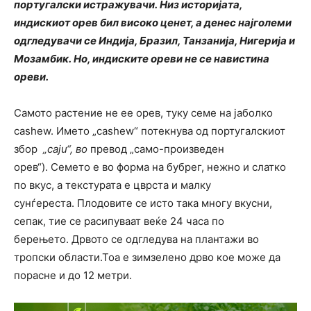
португалски истражувачи. Низ историјата,
индискиот орев бил високо ценет, а денес најголеми
одгледувачи се Индија, Бразил, Танзанија, Нигерија и
Мозамбик. Но, индиските ореви не се навистина
ореви.
Самото растение не ее орев, туку семе на јаболко
cashew. Името „cashew“ потекнува од португалскиот
збор
„caju“, во
превод „само-произведен
орев“). Семето е во форма на бубрег, нежно и слатко
по вкус, а текстурата е цврста и малку
сунѓереста. Плодовите се исто така многу вкусни,
сепак, тие се расипуваат веќе 24 часа по
берењето. Дрвото се одгледува на плантажи во
тропски области.Тоа е зимзелено дрво кое може да
порасне и до 12 метри.