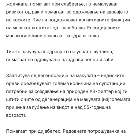
жолчката, помагаат при слабеење, го намалуваат
ризикот од рак и помагаат во одржување на здравјето
на коските. Тие ги поддржуваат когнитивните функции
на мозокот и штитат од главоболка. Есенцијалните
масни киселини помагаат за здрава кожа.
Тие го зачувуваат здравјето на усната шуплина,
помагаат во одржување на здрави непца и заби.
Заштитува од дегенерација на макулата – индиските
ореви обезбедуваат голема количина на супстанции
потребни за создавање на природен УВ-филтер кој ги
штити очите од дегенерација на макулата (најголемата
причина за губење на видот е над 55-годишна
возраст).
Помагаат при дијабетес. Редовната потрошувачка на