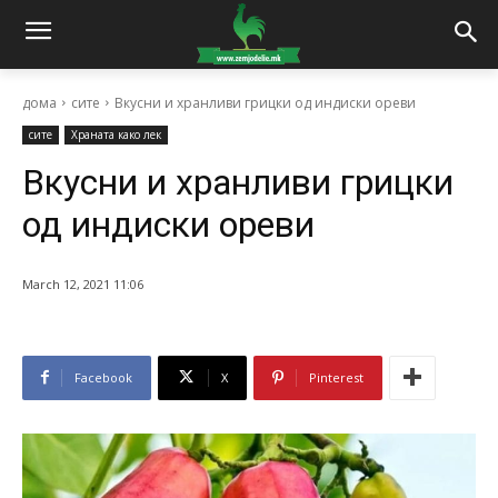
дома
сите
Вкусни и хранливи грицки од индиски ореви
сите
Храната како лек
Вкусни и хранливи грицки
од индиски ореви
March 12, 2021 11:06
Facebook
X
Pinterest