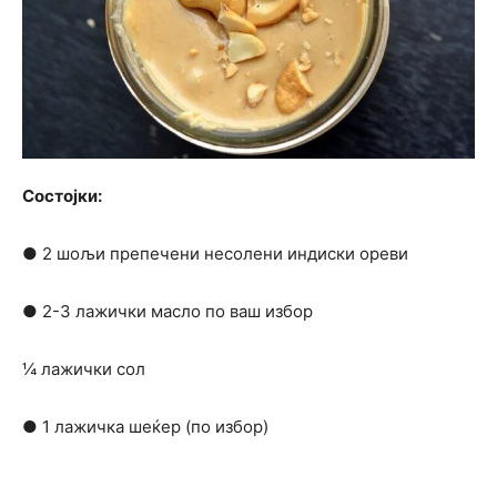
Состојки:
● 2 шољи препечени несолени индиски ореви
● 2-3 лажички масло по ваш избор
¼ лажички сол
● 1 лажичка шеќер (по избор)