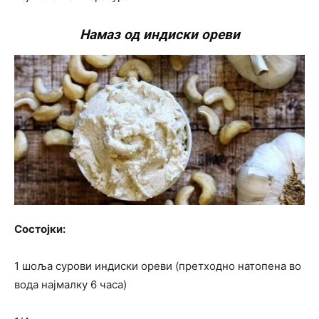
Намаз од индиски ореви
Состојки:
1 шоља сурови индиски ореви (претходно натопена во
вода најмалку 6 часа)