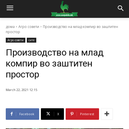
дома
Агро совети
Производство на млад компир во заштитен
простор
Агро совети
сите
Производство на млад
компир во заштитен
простор
March 22, 2021 12:15
Facebook
X
Pinterest