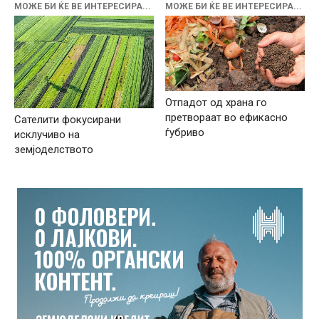
МОЖЕ БИ ЌЕ ВЕ ИНТЕРЕСИРА...
МОЖЕ БИ ЌЕ ВЕ ИНТЕРЕСИРА...
Отпадот од храна го
претвораат во ефикасно
Сателити фокусирани
ѓубриво
исклучиво на
земјоделството