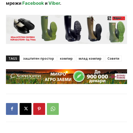
мрежи
Facebook
и
Viber
.
TAGS
заштитен простор
компир
млад компир
Совети