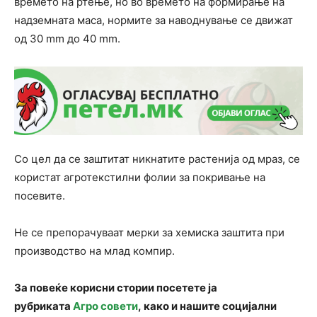
времето на ртење, но во времето на формирање на
надземната маса, нормите за наводнување се движат
од 30 mm до 40 mm.
Со цел да се заштитат никнатите растенија од мраз, се
користат агротекстилни фолии за покривање на
посевите.
Не се препорачуваат мерки за хемиска заштита при
производство на млад компир.
За повеќе корисни стории посетете ја
рубриката
Агро совети
, како и нашите социјални