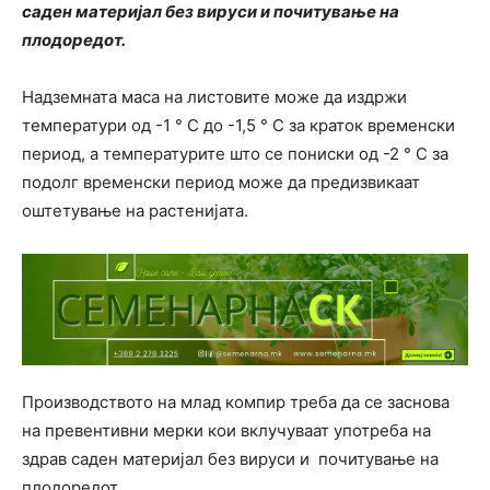
саден материјал без вируси и почитување на
плодоредот.
Надземната маса на листовите може да издржи
температури од -1 ° C до -1,5 ° C за краток временски
период, а температурите што се пониски од -2 ° C за
подолг временски период може да предизвикаат
оштетување на растенијата.
Производството на млад компир треба да се заснова
на превентивни мерки кои вклучуваат употреба на
здрав саден материјал без вируси и почитување на
плодоредот .