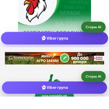
Стојна AI
Viber група
Е-пошта:
info@zemjodelie.mk