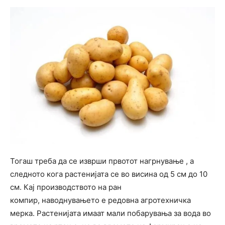
Тогаш треба да се изврши првотот нагрнување , а
следното кога растенијата се во висина од 5 см до 10
см. Кај производството на ран
компир, наводнувањето е редовна агротехничка
мерка. Растенијата имаат мали побарувања за вода во