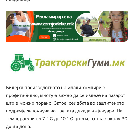
Бидејќи производството на млади компири е
профитабилно, многу е важно да се излезе на пазарот
што е можно порано. Затоа, сеидбата во заштитеното
подрачје започнува во третата декада на јануари. На
температури од 7 ° C до 10 ° C, ртењето трае околу 30
до 35 дена.