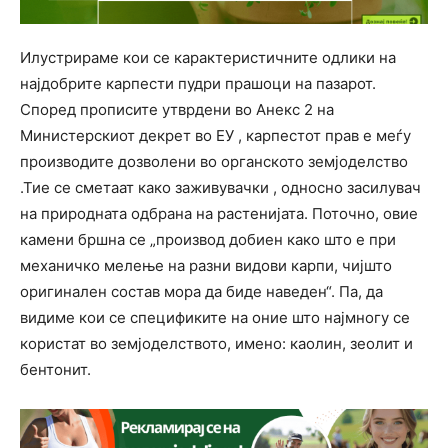
Илустрираме кои се карактеристичните одлики на
најдобрите карпести пудри прашоци на пазарот.
Според прописите утврдени во Анекс 2 на
Министерскиот декрет во ЕУ , карпестот прав е меѓу
производите дозволени во органското земјоделство
.Тие се сметаат како заживувачки , односно засилувач
на природната одбрана на растенијата. Поточно, овие
камени бршна се „производ добиен како што е при
механичко мелење на разни видови карпи, чијшто
оригинален состав мора да биде наведен“. Па, да
видиме кои се спецификите на оние што најмногу се
користат во земјоделството, имено: каолин, зеолит и
бентонит.