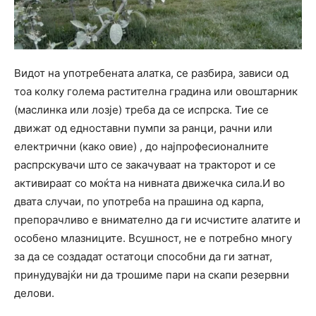
Видот на употребената алатка, се разбира, зависи од
тоа колку голема растителна градина или овоштарник
(маслинка или лозје) треба да се испрска. Тие се
движат од едноставни пумпи за ранци, рачни или
електрични (како овие) , до најпрофесионалните
распрскувачи што се закачуваат на тракторот и се
активираат со моќта на нивната движечка сила.И во
двата случаи, по употреба на прашина од карпа,
препорачливо е внимателно да ги исчистите алатите и
особено млазниците. Всушност, не е потребно многу
за да се создадат остатоци способни да ги затнат,
принудувајќи ни да трошиме пари на скапи резервни
делови.