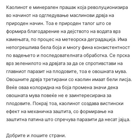
Каолинот е минерален прашак која револуционизира
во начинот на одгледување маслинови дрвја на
природен начин. Тоа е природен талог што се
формира благодарение на дејството на водата врз
камењата, по процес на метеорска деградација. Има
непогрешлива бела боја и многу фина конзистентност
по вадењето и последователната обработка. Се прска
врз зеленилото на дрвјата за да се спротивстави на
главниот паразит на плодовите, тоа е овошната мува.
Овошните дрвја третирани со каолин имаат бели лисја.
Веќе оваа колоридна на боја промена значи дека
овошната мува повеќе не е заинтересирана за
плодовите. Покрај тоа, каолинот создава вистински
ефект на механичка заштита, со формирање на
заштитна патина што спречува паразити да несат јајца.
Добрите и лошите страни.