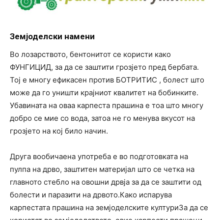
Земјоделски намени
Во лозарството, бентонитот се користи како
ФУНГИЦИД, за да се заштити грозјето пред бербата.
Тој е многу ефикасен против БОТРИТИС , болест што
може да го уништи крајниот квалитет на бобинките.
Убавината на оваа карпеста прашина е тоа што многу
добро се мие со вода, затоа не го менува вкусот на
грозјето на кој било начин.
Друга вообичаена употреба е во подготовката на
пулпа на дрво, заштитен материјал што се четка на
главното стебло на овошни дрвја за да се заштити од
болести и паразити на дрвото.Како испарува
карпестата прашина на земјоделските културиЗа да се