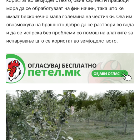
користат во земјоделството, овие карпести прашоци
мора да се обработуваат на фин начин, така што ќе
имаат бесконечно мала големина на честички. Ова им
овозможува на брашното добро да се раствори во вода
и да се испрска без проблеми со помош на алатките за
испарување што се користат во земјоделството.