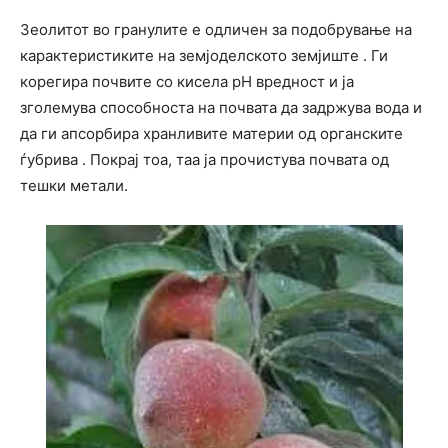
Зеолитот во гранулите е одличен за подобрување на
карактеристиките на земјоделското земјиште . Ги
корегира почвите со кисела pH вредност и ја
зголемува способноста на почвата да задржува вода и
да ги апсорбира хранливите материи од органските
ѓубрива . Покрај тоа, таа ја прочистува почвата од
тешки метали.