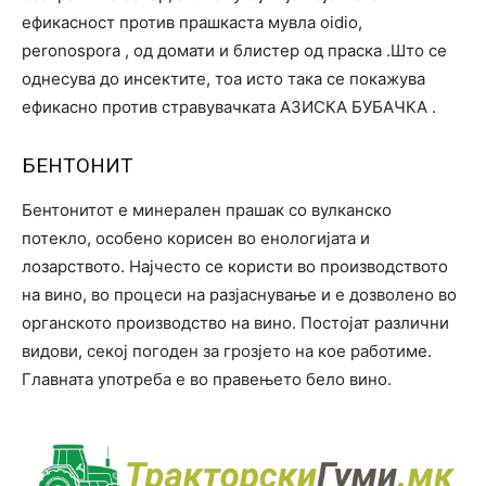
ефикасност против прашкаста мувла oidio,
peronospora , од домати и блистер од праска .Што се
однесува до инсектите, тоа исто така се покажува
ефикасно против стравувачката АЗИСКА БУБАЧКА .
БЕНТОНИТ
Бентонитот е минерален прашак со вулканско
потекло, особено корисен во енологијата и
лозарството. Најчесто се користи во производството
на вино, во процеси на разјаснување и е дозволено во
органското производство на вино. Постојат различни
видови, секој погоден за грозјето на кое работиме.
Главната употреба е во правењето бело вино.