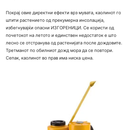
Покрај овие директни ефекти врз мувата, каолинот го
штити растението од прекумерна инсолација,
избегнувајќи опасни ИЗГОРЕНИЦИ. Се користи од
почетокот на летото и единствен недостаток е што
лесно се отстранува од растенијата после дождовите.
Третманот по обилниот дожд мора да се повтори.
Сепак, каолинот во прав има ниска цена.