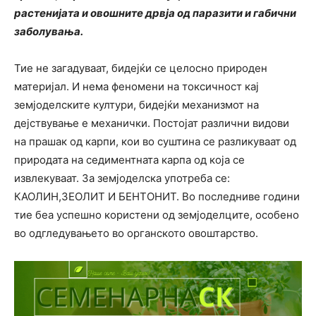
растенијата и овошните дрвја од паразити и габични
заболувања.
Тие не загадуваат, бидејќи се целосно природен
материјал. И нема феномени на токсичност кај
земјоделските култури, бидејќи механизмот на
дејствување е механички. Постојат различни видови
на прашак од карпи, кои во суштина се разликуваат од
природата на седиментната карпа од која се
извлекуваат. За земјоделска употреба се:
КАОЛИН,ЗЕОЛИТ И БЕНТОНИТ. Во последниве години
тие беа успешно користени од земјоделците, особено
во одгледувањето во органското овоштарство.