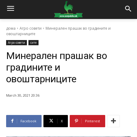
дома
Агро совети
Минерален прашак во градините и
овоштарниците
Агро совети
сите
Минерален прашак во
градините и
овоштарниците
March 30, 2021 20:36
Facebook
X
Pinterest