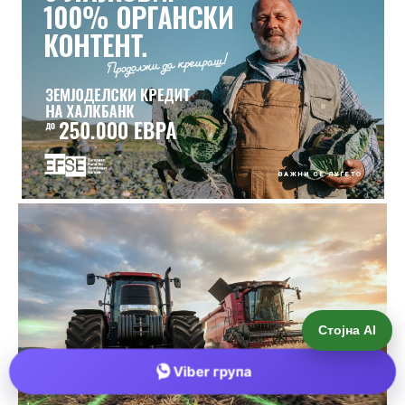
Стојна AI
Viber група