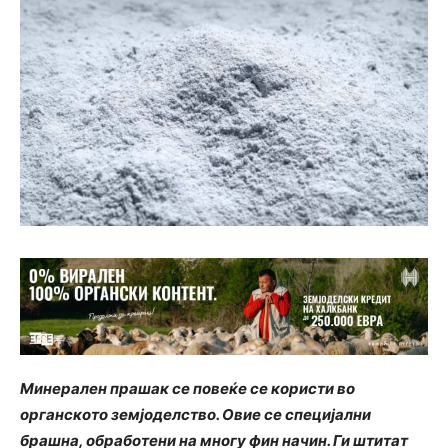
Минерален прашак се повеќе се користи во
органското земјоделство. Овие се специјални
брашна, обработени на многу фин начин. Ги штитат