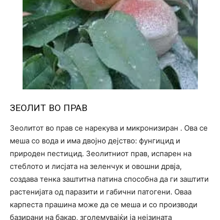
ЗЕОЛИТ ВО ПРАВ
Зеолитот во прав се нарекува и микронизиран . Ова се
меша со вода и има двојно дејство: фунгицид и
природен пестицид. Зеолитниот прав, испарен на
стеблото и лисјата на зеленчук и овошни дрвја,
создава тенка заштитна патина способна да ги заштити
растенијата од паразити и габични патогени. Оваа
карпеста прашина може да се меша и со производи
базирани на бакар, зголемувајќи ја нејзината