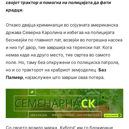
својот трактор и помогна на полицијата да фати
крадци.
Откако двајца криминалци во сојузната американска
држава Северна Каролина и избегаа на полицијата
беснеејќи по главниот пат, возејќи во погрешна насока
и низ туѓ двор, тие завршија на теренски пат. Кога
немаа каде на друго место, тие свртеа во самото
поле. Но, таму беа опкружени со полициска патрола,
но и со тракторот на храбриот земјоделец
Баз
Палмер
, најзаслужен што заврши оваа потера.
Со своето возило марка „Кубота“ им го блокираше