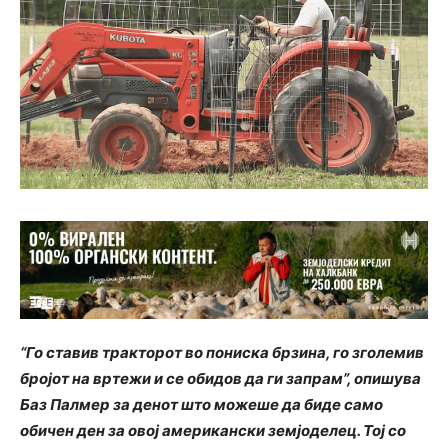
“Го ставив тракторот во пониска брзина, го зголемив
бројот на вртежи и се обидов да ги запрам”, опишува
Баз Палмер за денот што можеше да биде само
обичен ден за овој американски земјоделец. Тој со