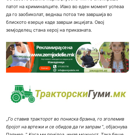
патот на криминалците. Иако во еден момент успеаа
да го заобиколат, веднаш потоа тие завршија во
блиското езерце каде заврши акцијата. Овој
земјоделец стана херој на приказната.
„
Го ставив тракторот во пониска брзина, го зголемив
бројот на вртежи и се обидов да ги запрам
“, објаснува
Палмер. ”
Кога ми пријдоа, имав можност. Така беше