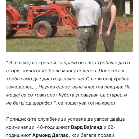
”
Ако секој се крене и го прави она што требаше да го
стори, животот ќе беше многу полесен. Понекогаш
треба само да одиш и да помогнеш”,
вели овој храбар
земјоделец. „
Научив едноставна животна лекција: Не
мешај се со тракторот Кубота управуван од старец и
не бегај од шерифот
“, се пошегува тој на крајот.
Полициските службеници успеале да уапсат двајца
криминалци, 48-годишниот
Вард Вајланд
и 62-
годишниот
Армонд Даглас,
кои бегале поради