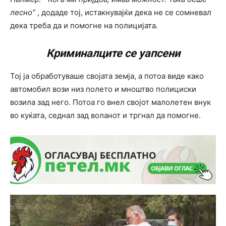
лесно”
, додаде тој, истакнувајќи дека не се сомневал
дека треба да и помогне на полицијата.
Криминалците се уапсени
Тој ја обработуваше својата земја, а потоа виде како
автомобил вози низ полето и мноштво полициски
возила зад него. Потоа го внел својот малолетен внук
во куќата, седнал зад воланот и тргнал да помогне.