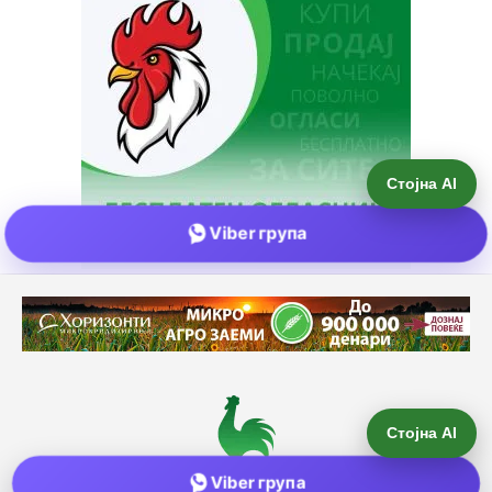
Стојна AI
Viber група