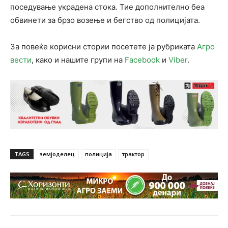
поседување украдена стока. Тие дополнително беа
обвинети за брзо возење и бегство од полицијата.
За повеќе корисни стории посетете ја рубриката
Агро
вести
, како и нашите групи на
Facebook
и
Viber
.
TAGS
земјоделец
полиција
трактор