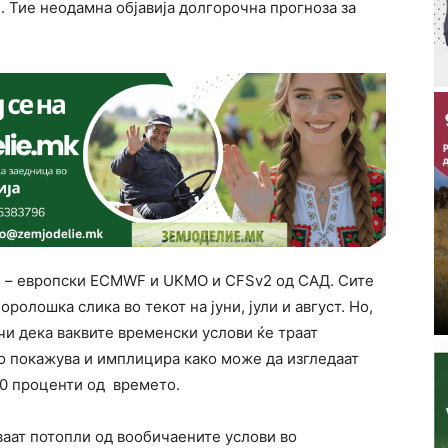
. Тие неодамна објавија долгорочна прогноза за
и – европски ECMWF и UKMO и CFSv2 од САД. Сите
олошка слика во текот на јуни, јули и август. Но,
чи дека ваквите временски услови ќе траат
мо покажува и имплицира како може да изгледаат
60 проценти од времето.
ваат потопли од вообичаените услови во