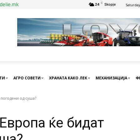
delie.mk
C
24
Skopje
Saturday
СТИ
АГРО СОВЕТИ
ХРАНАТА КАКО ЛЕК
МЕХАНИЗАЦИЈА
Ф
 погодени од суша?
 Европа ќе бидат
уша?