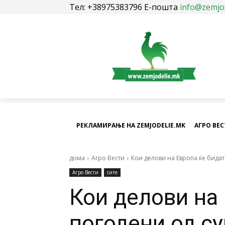
Тел: +38975383796 Е-пошта
info@zemjo
РЕКЛАМИРАЊЕ НА ZEMJODELIE.MK
АГРО ВЕ
дома
Агро Вести
Кои делови на Европа ќе бидат
Агро Вести
сите
Кои делови на
погодени од с