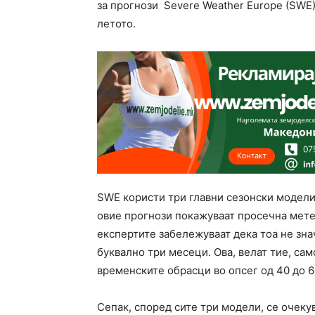
за прогнози Severe Weather Europe (SWE)
летото.
SWE користи три главни сезонски модел
овие прогнози покажуваат просечна метеор
експертите забележуваат дека тоа не зна
буквално три месеци. Ова, велат тие, са
временските обрасци во опсег од 40 до 
Сепак, според сите три модели, се очеку