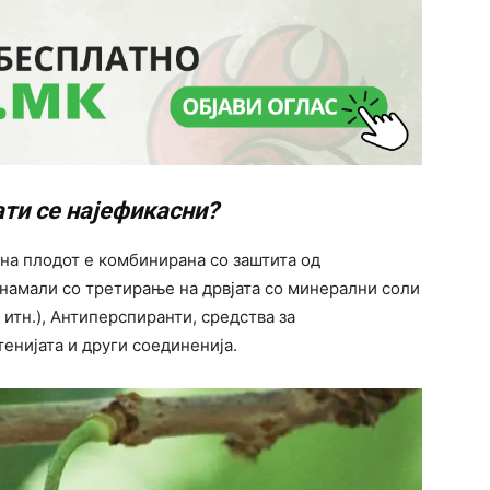
ти се најефикасни?
на плодот е комбинирана со заштита од
 намали со третирање на дрвјата со минерални соли
 итн.), Антиперспиранти, средства за
тенијата и други соединенија.