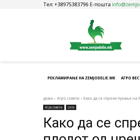
Тел: +38975383796 Е-пошта
info@zemjo
РЕКЛАМИРАЊЕ НА ZEMJODELIE.MK
АГРО ВЕ
дома
Агро совети
Како да се спречи пукање на 
Агро совети
сите
Како да се спр
плодот од цре