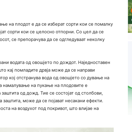
ање на плодот е да се изберат сорти кои се помалку
јат сорти кои се целосно отпорни. Со цел да се
осот, се препорачува да се одгледуваат неколку
рани водата од овошјето по дождот. Наједноставен
 што кај помладите дрвја може да се направи
тор кој отстранува вода од овошјето со дување на
 за намалување на пукање на плодовите е
заштита од дожд. Тие се состојат од столбови,
а заштита, може да се појават несакани ефекти.
оста на воздухот под покривот, што влијае на