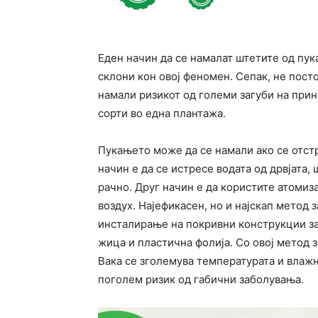
Еден начин да се намалат штетите од пук
склони кон овој феномен. Сепак, не посто
намали ризикот од големи загуби на прин
сорти во една плантажа.
Пукањето може да се намали ако се отст
начин е да се истресе водата од дрвјата,
рачно. Друг начин е да користите атомиза
воздух. Најефикасен, но и најскап метод
инсталирање на покривни конструкции за 
жица и пластична фолија. Со овој метод з
Вака се зголемува температурата и влажн
поголем ризик од габични заболувања.