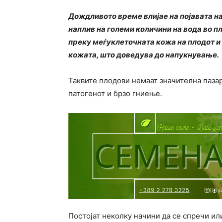
Дождливото време влијае на појавата на
наплив на големи количини на вода во пл
преку меѓуклеточната кожа на плодот и
кожата, што доведува до напукнување.
Таквите плодови немаат значителна пазар
патогенот и брзо гниење.
Постојат неколку начини да се спречи ил