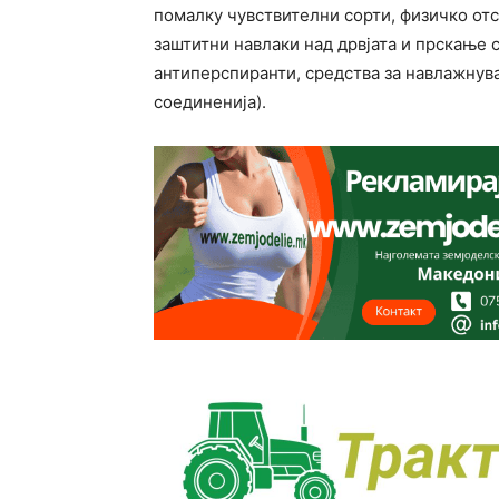
помалку чувствителни сорти, физичко от
заштитни навлаки над дрвјата и прскање 
антиперспиранти, средства за навлажнува
соединенија).