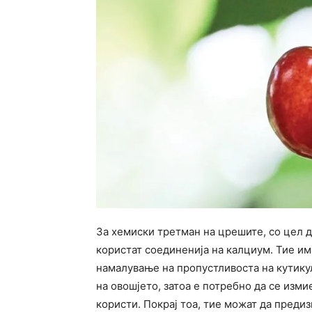
За хемиски третман на црешите, со цел д
користат соединенија на калциум. Тие им
намалување на пропустливоста на кутику
на овошјето, затоа е потребно да се изми
користи. Покрај тоа, тие можат да преди