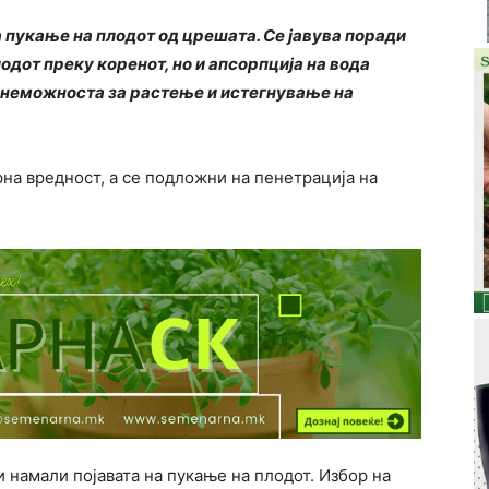
 пукање на плодот од црешата. Се јавува поради
одот преку коренот, но и апсорпција на вода
 неможноста за растење и истегнување на
на вредност, а се подложни на пенетрација на
и намали појавата на пукање на плодот. Избор на