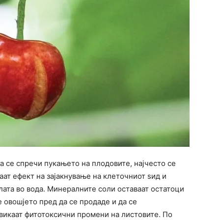
а се спречи пукањето на плодовите, најчесто се
аат ефект на зајакнување на клеточниот ѕид и
лата во вода. Минералните соли оставаат остатоци
е овошјето пред да се продаде и да се
звикаат фитотоксични промени на листовите. По