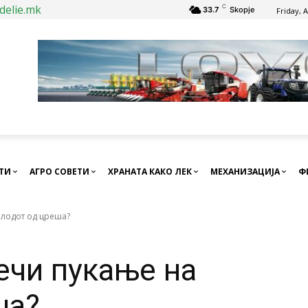
delie.mk
C
33.7
Skopje
Friday, 
СТИ
АГРО СОВЕТИ
ХРАНАТА КАКО ЛЕК
МЕХАНИЗАЦИЈА
Ф
плодот од цреша?
ечи пукање на
ша?