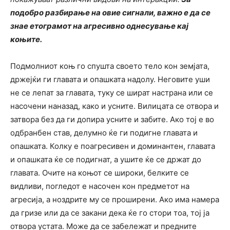
подобро разбирање на овие сигнали, важно е да се
знае етограмот на агресивно однесување кај
коњите.
Подмолниот коњ го спушта своето тело кон земјата,
држејќи ги главата и опашката надолу. Неговите уши
не се лепат за главата, туку се шират настрана или се
насочени наназад, како и усните. Вилицата се отвора и
затвора без да ги допира усните и забите. Ако тој е во
одбранбен став, делумно ќе ги подигне главата и
опашката. Колку е поагресивен и доминантен, главата
и опашката ќе се подигнат, а ушите ќе се држат до
главата. Очите на коњот се широки, белките се
видливи, погледот е насочен кон предметот на
агресија, а ноздрите му се проширени. Ако има намера
да гризе или да се закани дека ќе го стори тоа, тој ја
отвора устата. Може да се забележат и предните