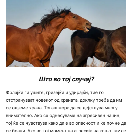
Што во тој случај?
Фрлајќи ги ушите, гризејќи и удирајќи, тие го
отстрануваат човекот од храната, доклку треба да им
се одземе храна. Тогаш мора да се дејствува многу
внимателно. Ако се однесуваме на агресивен начин,
тој ќе се чувствува како да е во опасност и ќе почне да
се брани. Ако во тој момент на агресија на коњот му се