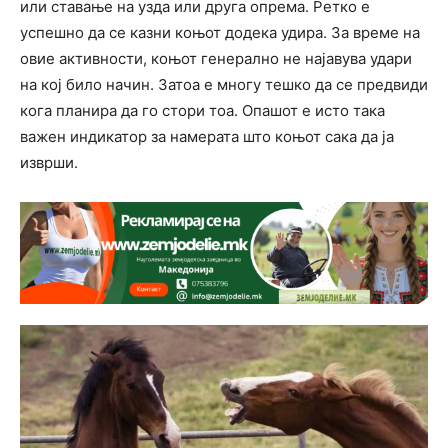
или ставање на узда или друга опрема. Ретко е
успешно да се казни коњот додека удира. За време на
овие активности, коњот генерално не најавува удари
на кој било начин. Затоа е многу тешко да се предвиди
кога планира да го стори тоа. Опашот е исто така
важен индикатор за намерата што коњот сака да ја
изврши.