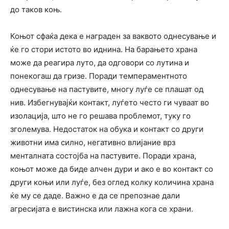
до таков коњ.
Коњот сфаќа дека е награден за ваквото однесување и
ќе го стори истото во иднина. На барањето храна
може да реагира луто, да одговори со лутина и
понекогаш да гризе. Поради темпераментното
однесување на пастувите, многу луѓе се плашат од
нив. Избегнувајќи контакт, луѓето често ги чуваат во
изолација, што не го решава проблемот, туку го
зголемува. Недостаток на обука и контакт со други
животни има силно, негативно влијание врз
менталната состојба на пастувите. Поради храна,
коњот може да биде алчен дури и ако е во контакт со
други коњи или луѓе, без оглед колку количина храна
ќе му се даде. Важно е да се препознае дали
агресијата е вистинска или лажна кога се храни.