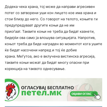
Додека чека храна, тој може да направи агресивен
потег со затворени уши кон лицето кое има храна и
стои близу до него. Со говорот на телото, коњите ги
предупредуваат другите коњи да не им
приоѓаат. Таквите коњи не треба да бидат казнети,
бидејќи ова само ја влошува ситуацијата. Напротив,
коњот треба да биде награден во моментот кога ушите
ќе бидат насочени напред и тој ќе добие
храна. Меѓутоа, ако е вклучена вистинска агресија,
таквите коњи можат да бидат многу опасни при
корекција на таквото однесување.