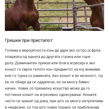
Грешки при пристапот
Голема е веројатноста коњ да удри ако остро ја фрла
опашката од едната до другата страна или горе-
долу. Доминантен приказ или блага агресија е ако
коњот го сврти телото кон предметот на кој внимава
или го турка со рамената. Ако коњот е во можност, тој
ќе се обиде да се оддалечи, но на многу бавен
начин. Човек со премалку искуство може да го
поттикне коњот на агресивно однесување. Коњите
често се хранат од рака, при што се многу нетрпеливи
и нервозни, со тоа што човек порано се приближува