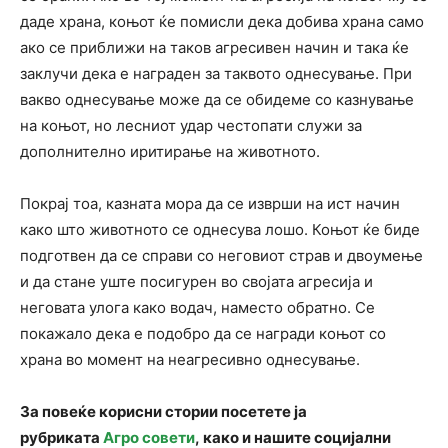
даде храна, коњот ќе помисли дека добива храна само
ако се приближи на таков агресивен начин и така ќе
заклучи дека е награден за таквото однесување. При
вакво однесување може да се обидеме со казнување
на коњот, но лесниот удар честопати служи за
дополнително иритирање на животното.
Покрај тоа, казната мора да се изврши на ист начин
како што животното се однесува лошо. Коњот ќе биде
подготвен да се справи со неговиот страв и двоумење
и да стане уште посигурен во својата агресија и
неговата улога како водач, наместо обратно. Се
покажало дека е подобро да се награди коњот со
храна во момент на неагресивно однесување.
За повеќе корисни стории посетете ја
рубриката
Агро совети
, како и нашите социјални