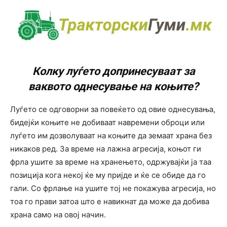
Колку луѓето допринесуваат за
ваквото однесување на коњите?
Луѓето се одговорни за повеќето од овие однесувања,
бидејќи коњите не добиваат навремени оброци или
луѓето им дозволуваат на коњите да земаат храна без
никаков ред. За време на лажна агресија, коњот ги
фрла ушите за време на хранењето, одржувајќи ја таа
позиција кога некој ќе му пријде и ќе се обиде да го
гали. Со фрлање на ушите тој не покажува агресија, но
тоа го прави затоа што е навикнат да може да добива
храна само на овој начин.