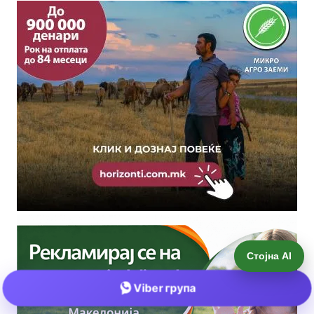
Стојна AI
Viber група