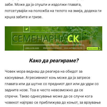
заби. Може да ја спушти и издолжи главата,
потсетувајќи на положба на телото на змија, додека ги
крцка забите и гризе.
Како да реагираме?
Човек мора веднаш да реагира на обидот за
каснување. Агресивниот коњ може да ја затресе
главата или да шутне со предниот дел или да удри со
задните нозе. Тоа е често невозможно да се
спречи. Такво однесување може да се случи кога
човекот најпрво се приближува до коњот, за врзување