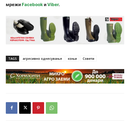
мрежи
Facebook
и
Viber
.
TAGS
агресивно однесување
коњи
Совети