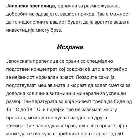
Јапонска препелица,
одлична за размножување,
добробит на здравјето, вашиот приход. Таа е можност
да го надополните вашиот буџет, да ја вратите вашата
инвестиција многу брзо.
Исхрана
Јапонската препелица се храни со специјално
подготвен концентрат кој содржи сè што е потребно
за нејзиниот нормален живот. Лозарите сами ја
подготвуваат мешавината и мораат да водат сметка за
доволна количина витамини и минерали за успешен
развој. Температурата во која живеат треба да биде од
16 ° C до 18 ° C, и бидејќи тие не заземаат многу
простор, може да се чуваат заедно со друга
живина. Тие напредуваат брзо, така што првите јајца
може да се очекуваат приближно на старост од 50