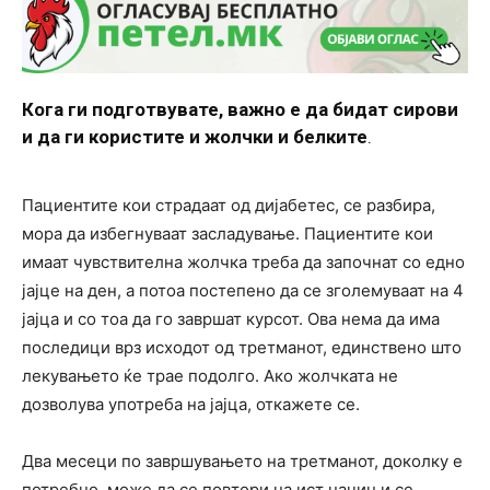
Кога ги подготвувате, важно е да бидат сирови
и да ги користите и жолчки и белките
.
Пациентите кои страдаат од дијабетес, се разбира,
мора да избегнуваат засладување. Пациентите кои
имаат чувствителна жолчка треба да започнат со едно
јајце на ден, а потоа постепено да се зголемуваат на 4
јајца и со тоа да го завршат курсот. Ова нема да има
последици врз исходот од третманот, единствено што
лекувањето ќе трае подолго. Ако жолчката не
дозволува употреба на јајца, откажете се.
Два месеци по завршувањето на третманот, доколку е
потребно, може да се повтори на ист начин и се