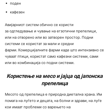
поден
кафезен
Авијарниот систем обично се користи
за одгледување и чување на егзотични препелици,
или на отворено или во затворен простор. Подни
системи се користат за мали и средни
фарми. Комерцијалните фарми каде што интензивно се
чуваат птици, користат само кафезни системи, сами
или во комбинација со подни системи.
Користење на месо и јајца од јапонска
препелица
Месото од препелица е природна диетална храна. Им
помага на луѓето и децата, на болни и здрави, на луѓе
кои имаат проблеми со варењето на