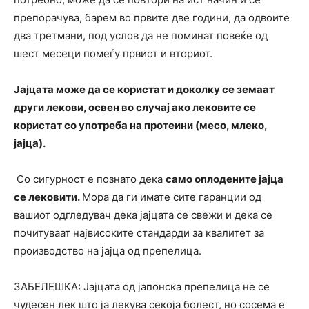
препорачува, барем во првите две години, да одвоите
два третмани, под услов да не поминат повеќе од
шест месеци помеѓу првиот и вториот.
Јајцата може да се користат и доколку се земаат
други лекови, освен во случај ако лековите се
користат со употреба на протеини (месо, млеко,
јајца).
Со сигурност е познато дека
само оплодените јајца
се лековити.
Мора да ги имате сите гаранции од
вашиот одгледувач дека јајцата се свежи и дека се
почитуваат највисоките стандарди за квалитет за
производство на јајца од препелица.
ЗАБЕЛЕШКА: Јајцата од јапонска препелица не се
чудесен лек што ја лекува секоја болест, но сосема е