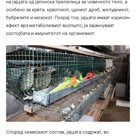
на јајцата од јапонска препелица за човечкото тело, а
особено за крвта, крвотокот, црниот дроб, желудникот,
бубрезите и мозокот. Покрај тоа, јајцата имаат корисен
ефект врз метаболизмот воопшто, ја зајакнуваат
состојбата и имунитетот на организмот.
Според хемискиот состав, јајцата содржат, во