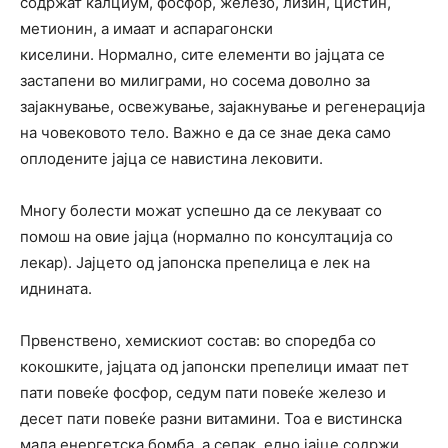
содржат калциум, фосфор, железо, лизин, цистин,
метионин, а имаат и аспарагонски
киселини. Нормално, сите елементи во јајцата се
застапени во милиграми, но сосема доволно за
зајакнување, освежување, зајакнување и регенерација
на човековото тело. Важно е да се знае дека само
оплодените јајца се навистина лековити.
Многу болести можат успешно да се лекуваат со
помош на овие јајца (нормално по консултација со
лекар). Јајцето од јапонска препелица е лек на
иднината.
Првенствено, хемискиот состав: во споредба со
кокошките, јајцата од јапонски препелици имаат пет
пати повеќе фосфор, седум пати повеќе железо и
десет пати повеќе разни витамини. Тоа е вистинска
мала енергетска бомба, а сепак, едно јајце содржи