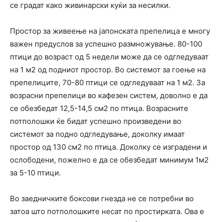
се градат како живинарски куќи за несилки.
Простор за живеење на јапонската препелица е многу
важен предуслов за успешно размножување. 80-100
птици до возраст од 5 недели може да се одгледуваат
на 1 м2 од подниот простор. Во системот за гоење на
препелиците, 70-80 птици се одгледуваат на 1 м2. За
возрасни препелици во кафезен систем, доволно е да
се обезбедат 12,5-14,5 см2 по птица. Возрасните
потполошки ќе бидат успешно произведени во
системот за подно одгледување, доколку имаат
простор од 130 см2 по птица. Доколку се изградени и
ослободени, пожелно е да се обезбедат минимум 1м2
за 5-10 птици.
Во заедничките боксови гнезда не се потребни во
затоа што потполошките несат по простирката. Ова е