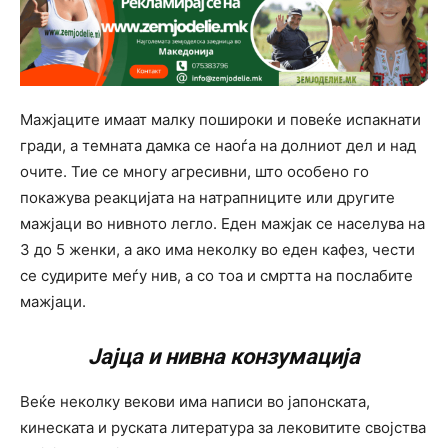
Мажјаците имаат малку пошироки и повеќе испакнати
гради, а темната дамка се наоѓа на долниот дел и над
очите. Тие се многу агресивни, што особено го
покажува реакцијата на натрапниците или другите
мажјаци во нивното легло. Еден мажјак се населува на
3 до 5 женки, а ако има неколку во еден кафез, чести
се судирите меѓу нив, а со тоа и смртта на послабите
мажјаци.
Јајца и нивна конзумација
Веќе неколку векови има написи во јапонската,
кинеската и руската литература за лековитите својства