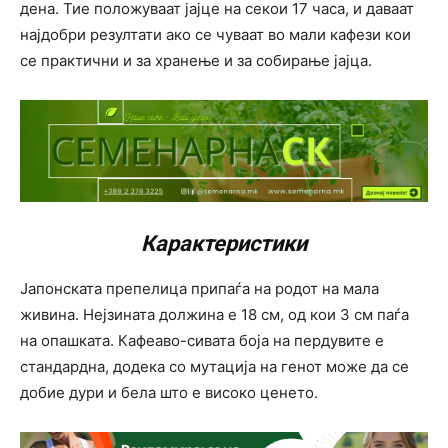
дена. Тие положуваат јајце на секои 17 часа, и даваат
најдобри резултати ако се чуваат во мали кафези кои
се практични и за хранење и за собирање јајца.
Карактеристики
Јапонската препелица припаѓа на родот на мала
живина. Нејзината должина е 18 см, од кои 3 см паѓа
на опашката. Кафеаво-сивата боја на пердувите е
стандардна, додека со мутација на генот може да се
добие дури и бела што е високо ценето.