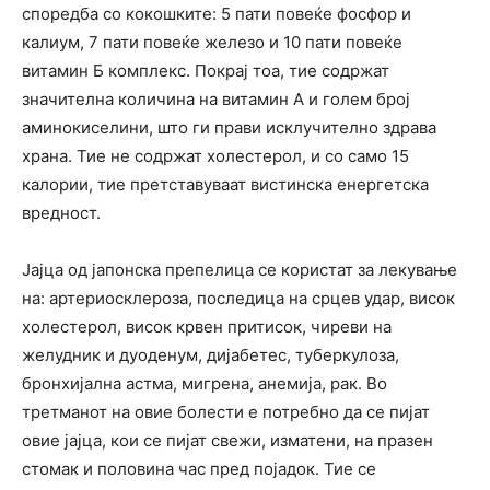
споредба со кокошките: 5 пати повеќе фосфор и
калиум, 7 пати повеќе железо и 10 пати повеќе
витамин Б комплекс. Покрај тоа, тие содржат
значителна количина на витамин А и голем број
аминокиселини, што ги прави исклучително здрава
храна. Тие не содржат холестерол, и со само 15
калории, тие претставуваат вистинска енергетска
вредност.
Јајца од јапонска препелица се користат за лекување
на: артериосклероза, последица на срцев удар, висок
холестерол, висок крвен притисок, чиреви на
желудник и дуоденум, дијабетес, туберкулоза,
бронхијална астма, мигрена, анемија, рак. Во
третманот на овие болести е потребно да се пијат
овие јајца, кои се пијат свежи, изматени, на празен
стомак и половина час пред појадок. Тие се