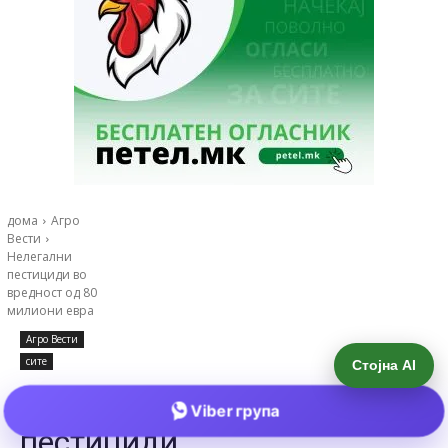
Стојна AI
Viber група