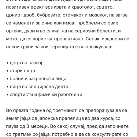
позитивен ефект врз крвта и крвотокот, срцето,
црниот дроб, бубрезите, стомакот и мозокот, па затоа
се наменети за оние кои имаат проблеми со овие
органи, дури и во случај на најсериозни болести, и
може да се користат превентивно. Сепак, издвоени се
некои групи за кои терапијата е најпосакувана:
• деца во развој
• стари лица
• болни и закрепнати лица
• лица со специјална диета
• спортисти и физички работници
Во првата година од третманот, се препорачува да се
земат јајца од јапонска препелица во два курса, со
пауза од 3 месеци. Во секој случај, пред да започнете
со третман со јајца, потребно е да се консултирате со