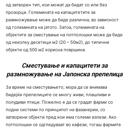
од затворен тип, кои можат да бидат со или без
прозорци. Големината на капацитетите за
размножување може да биде различна, во зависност
од големината на јатото. Затоа, големината на
објектите за сместување на потполошки може да биде
од неколку десетици м2 (20 – 50м2), до типични
објекти од 500 м2 корисна површина.
Сместување и капацитети за
размножување на Јапонска препелица
За време на сместувањето, мора да се внимава
бидејќи препелиците се многу живи, плашливи и
полудиви птици. Пожелно е да се градат фарми со
подни системи по принципот на фазанерии, со
затворени објекти пред кои има големи излези. Ако
потполошки се одгледуваат во кафези, тогаш фармите