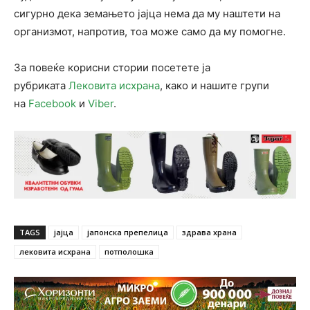
сигурно дека земањето јајца нема да му наштети на
организмот, напротив, тоа може само да му помогне.
За повеќе корисни стории посетете ја
рубриката
Лековита исхрана
, како и нашите групи
на
Facebook
и
Viber
.
TAGS
јајца
јапонска препелица
здрава храна
лековита исхрана
потполошка