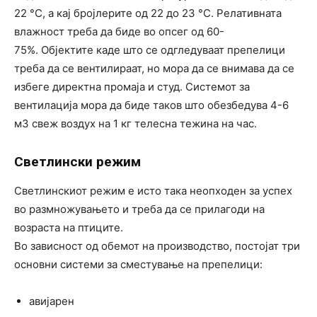
22 °C, а кај бројлерите од 22 до 23 °C. Релативната
влажност треба да биде во опсег од 60-
75%. Објектите каде што се одгледуваат препелици
треба да се вентилираат, но мора да се внимава да се
избеге директна промаја и студ. Системот за
вентилација мора да биде таков што обезбедува 4-6
м3 свеж воздух на 1 кг телесна тежина на час.
Светлински режим
Светлинскиот режим е исто така неопходен за успех
во размножувањето и треба да се прилагоди на
возраста на птиците.
Во зависност од обемот на производство, постојат три
основни системи за сместување на препелици:
авијарен