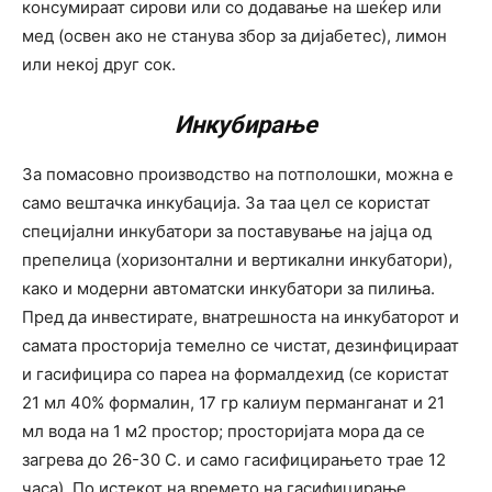
консумираат сирови или со додавање на шеќер или
мед (освен ако не станува збор за дијабетес), лимон
или некој друг сок.
Инкубирање
За помасовно производство на потполошки, можна е
само вештачка инкубација. За таа цел се користат
специјални инкубатори за поставување на јајца од
препелица (хоризонтални и вертикални инкубатори),
како и модерни автоматски инкубатори за пилиња.
Пред да инвестирате, внатрешноста на инкубаторот и
самата просторија темелно се чистат, дезинфицираат
и гасифицира со пареа на формалдехид (се користат
21 мл 40% формалин, 17 гр калиум перманганат и 21
мл вода на 1 м2 простор; просторијата мора да се
загрева до 26-30 C. и само гасифицирањето трае 12
часа). По истекот на времето на гасифицирање,