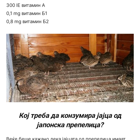
300 IE витамин А
0,1 mg витамин Б1
0,8 mg витамин Б2
Кој треба да конзумира јајца од
јапонска препелица?
Веќе беше кажано дека јајцата од препелица имаат