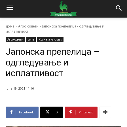
дома
Агро совети
Јапонска препелица - одгледување и
исплатливост
Агро совети
сите
Храната како лек
Јапонска препелица –
одгледување и
исплатливост
June 19, 2021 11:16
Facebook
X
Pinterest