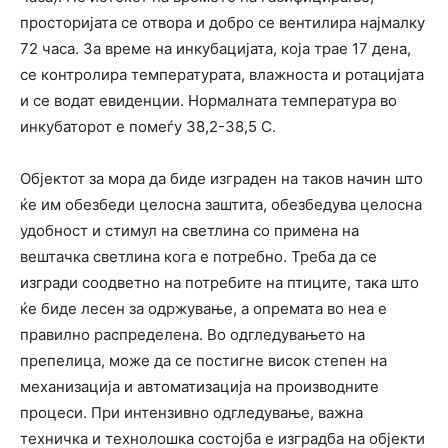
просторијата се отвора и добро се вентилира најмалку
72 часа. За време на инкубацијата, која трае 17 дена,
се контролира температурата, влажноста и ротацијата
и се водат евиденции. Нормалната температура во
инкубаторот е помеѓу 38,2-38,5 С.
Објектот за мора да биде изграден на таков начин што
ќе им обезбеди целосна заштита, обезбедува целосна
удобност и стимул на светлина со примена на
вештачка светлина кога е потребно. Треба да се
изгради соодветно на потребите на птиците, така што
ќе биде лесен за одржување, а опремата во неа е
правилно распределена. Во одгледувањето на
препелица, може да се постигне висок степен на
механизација и автоматизација на производните
процеси. При интензивно одгледување, важна
техничка и технолошка состојба е изградба на објекти