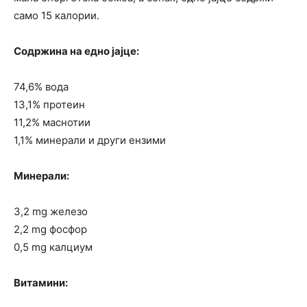
само 15 калории.
Содржина на едно јајце:
74,6% вода
13,1% протеин
11,2% маснотии
1,1% минерали и други ензими
Минерали:
3,2 mg железо
2,2 mg фосфор
0,5 mg калциум
Витамини: