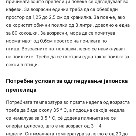
причината зошто препелици повеќе се одгледуваат во
кафези. За возрасни единки треба да се обезбеди
простор од 1,25 до 2,5 см од хранилка. За поење, ако
се користат обични поилки од 3 литри, доволно е една
за 80 кокошки. За возрасни, мора да се почитува
нормативот од 0,6см простор на поилката по
птица. Возрасните потполошки лесно се навикнуваат
на поилките. Треба да се постави една таква поилка за
секои 5 птици.
Потребни услови за одгледување јапонска
препелица
Потребната температура во првата недела од возраста
треба да биде околу 35 ° C, а подоцна секоја недела
се намалува за 3,5 ° C, сè додека пилињата не се
оперјат целосно, што е на возраст од 3 – 4
недели. Оптималната температура за легло е од 20 до