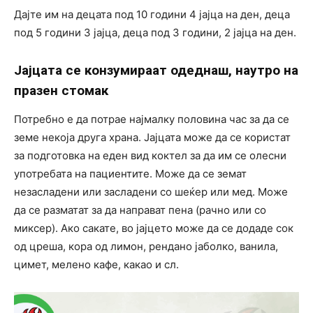
Дајте им на децата под 10 години 4 јајца на ден, деца
под 5 години 3 јајца, деца под 3 години, 2 јајца на ден.
Јајцата се конзумираат одеднаш, наутро на
празен стомак
Потребно е да потрае најмалку половина час за да се
земе некоја друга храна. Јајцата може да се користат
за подготовка на еден вид коктел за да им се олесни
употребата на пациентите. Може да се земат
незасладени или засладени со шеќер или мед. Може
да се разматат за да направат пена (рачно или со
миксер). Ако сакате, во јајцето може да се додаде сок
од цреша, кора од лимон, рендано јаболко, ванила,
цимет, мелено кафе, какао и сл.