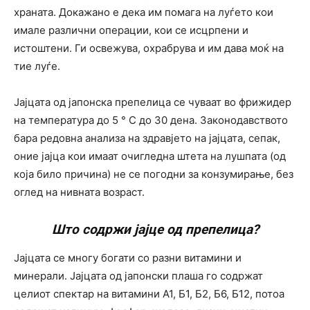
храната. Докажано е дека им помага на луѓето кои
имале различни операции, кои се исцрпени и
истоштени. Ги освежува, охрабрува и им дава моќ на
тие луѓе.
Јајцата од јапонска препелица се чуваат во фрижидер
на температура до 5 ° C до 30 дена. Законодавството
бара редовна анализа на здравјето на јајцата, сепак,
оние јајца кои имаат очигледна штета на лушпата (од
која било причина) не се погодни за конзумирање, без
оглед на нивната возраст.
Што содржи јајце од препелица?
Јајцата се многу богати со разни витамини и
минерали. Јајцата од јапонски плаша го содржат
целиот спектар на витамини А1, Б1, Б2, Б6, Б12, потоа