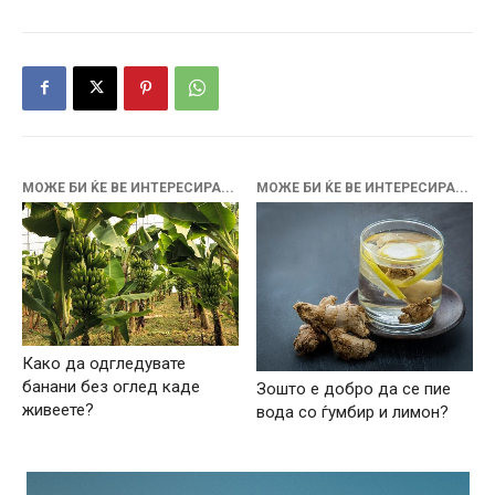
МОЖЕ БИ ЌЕ ВЕ ИНТЕРЕСИРА...
МОЖЕ БИ ЌЕ ВЕ ИНТЕРЕСИРА...
Како да одгледувате
банани без оглед каде
Зошто е добро да се пие
живеете?
вода со ѓумбир и лимон?