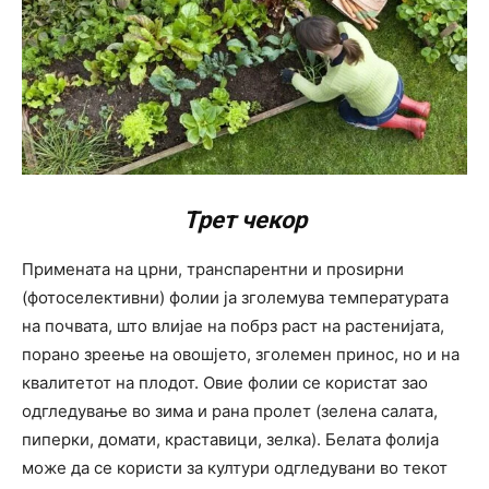
Трет чекор
Примената на црни, транспарентни и проsирни
(фотоселективни) фолии ја зголемува температурата
на почвата, што влијае на побрз раст на растенијата,
порано зреење на овошјето, зголемен принос, но и на
квалитетот на плодот. Овие фолии се користат зао
одгледување во зима и рана пролет (зелена салата,
пиперки, домати, краставици, зелка). Белата фолија
може да се користи за култури одгледувани во текот