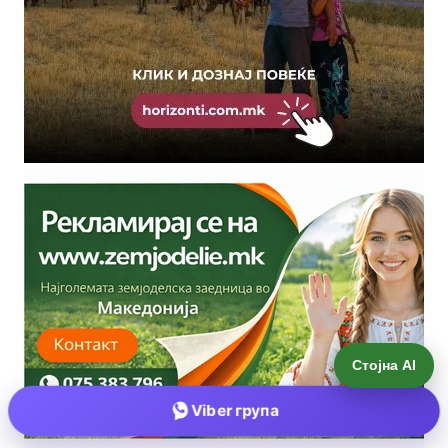
Стојна AI
Viber група