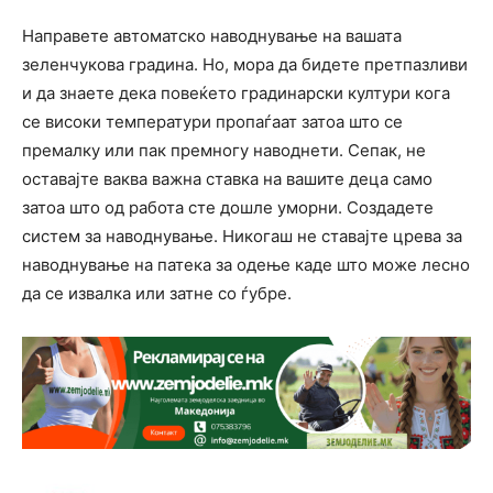
Направете автоматско наводнување на вашата
зеленчукова градина. Но, мора да бидете претпазливи
и да знаете дека повеќето градинарски култури кога
се високи температури пропаѓаат затоа што се
премалку или пак премногу наводнети. Сепак, не
оставајте ваква важна ставка на вашите деца само
затоа што од работа сте дошле уморни. Создадете
систем за наводнување. Никогаш не ставајте црева за
наводнување на патека за одење каде што може лесно
да се извалка или затне со ѓубре.