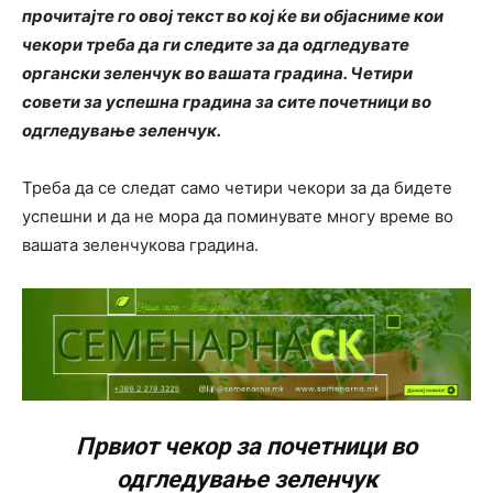
прочитајте го овој текст во кој ќе ви објасниме кои
чекори треба да ги следите за да одгледувате
органски зеленчук во вашата градина. Четири
совети за успешна градина за сите почетници во
одгледување зеленчук.
Треба да се следат само четири чекори за да бидете
успешни и да не мора да поминувате многу време во
вашата зеленчукова градина.
Првиот чекор за почетници во
одгледување зеленчук