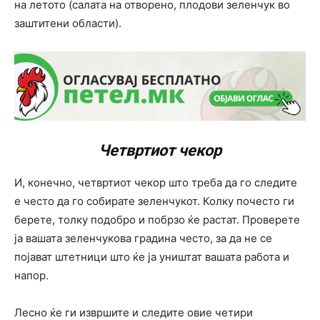
на летото (салата на отворено, плодови зеленчук во
заштитени области).
Четвртиот чекор
И, конечно, четвртиот чекор што треба да го следите
е често да го собирате зеленчукот. Колку почесто ги
берете, толку подобро и побрзо ќе растат. Проверете
ја вашата зеленчукова градина често, за да не се
појават штетници што ќе ја уништат вашата работа и
напор.
Лесно ќе ги извршите и следите овие четири