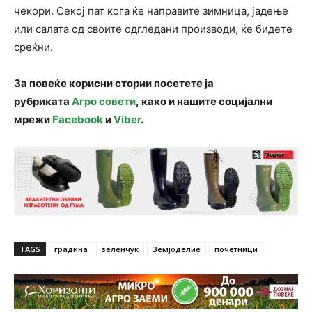
чекори. Секој пат кога ќе направите зимница, јадење
или салата од своите одгледани производи, ќе бидете
среќни.
За повеќе корисни стории посетете ја
рубриката
Агро совети
, како и нашите социјални
мрежи
Facebook
и
Viber
.
TAGS
градина
зеленчук
Земјоделие
почетници