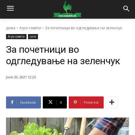
дома
Агро совети
За почетници во одгледување на зеленчук
Агро совети
сите
За почетници во
одгледување на зеленчук
June 20, 2021 12:25
Facebook
X
Pinterest