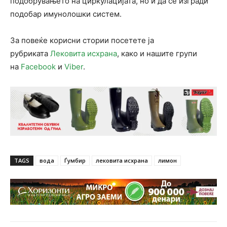
подобрувањето на циркулацијата, но и да се изгради
подобар имунолошки систем.
За повеќе корисни стории посетете ја
рубриката
Лековита исхрана
, како и нашите групи
на
Facebook
и
Viber
.
TAGS
вода
Ѓумбир
лековита исхрана
лимон