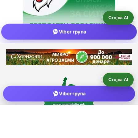
Стојна AI
Viber група
Е-пошта:
info@zemjodelie.mk
Тел: +38975383796