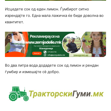
Исцедете сок од еден лимон. Ѓумбирот ситно
изрендајте го. Една мала лажичка ќе биде доволна во
квантитет.
Во два литра вода додадете сок од лимон и рендан
ѓумбир и измешајте сè добро.