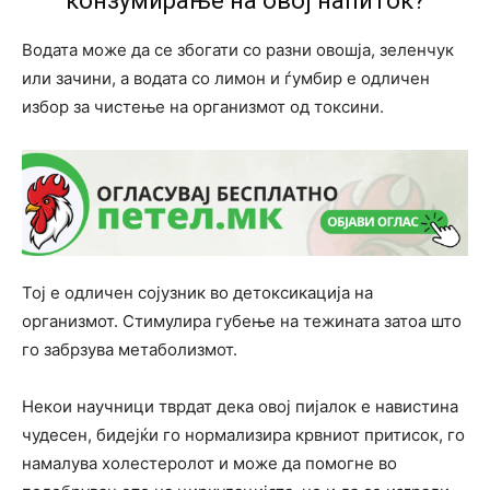
конзумирање на овој напиток?
Водата може да се збогати со разни овошја, зеленчук
или зачини, а водата со лимон и ѓумбир е одличен
избор за чистење на организмот од токсини.
Тој е одличен сојузник во детоксикација на
организмот. Стимулира губење на тежината затоа што
го забрзува метаболизмот.
Некои научници тврдат дека овој пијалок е навистина
чудесен, бидејќи го нормализира крвниот притисок, го
намалува холестеролот и може да помогне во