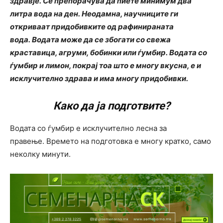
здравје. Се препорачува да пиете минимум два
литра вода на ден. Неодамна, научниците ги
откриваат придобивките од рафинираната
вода. Водата може да се збогати со свежа
краставица, агруми, бобинки или ѓумбир. Водата со
ѓумбир и лимон, покрај тоа што е многу вкусна, е и
исклучително здрава и има многу придобивки.
Како да ја подготвите?
Водата со ѓумбир е исклучително лесна за
правење. Времето на подготовка е многу кратко, само
неколку минути.