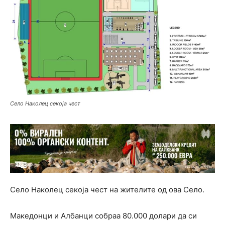
Село Наколец секоја чест
Село Наколец секоја чест на жителите од ова Село.
Македонци и Албанци собраа 80.000 долари да си