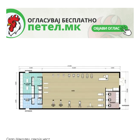
Село Наколец секоја чест