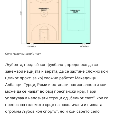
Село Наколец секоја чест
Љубовта, пред сè кон фудбалот, придонесе да се
занемари нацијата и верата, да се застане сложно кон
целиот прокт, за кој сложно работат Македонци,
Албанци, Турци, Роми и останати националности кои
може да се најдат во овој преспански крај. Пари
уплатуваа и непознати страци од „белиот свет“, кои го
препознаа големото срце на наколичани и нивната
огромна љубов кон спортот, но и кон своето село.