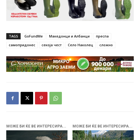
TAGS
GoFundMe
Македонци и Албанци
преспа
самопридонес
секоја чест
Село Наколец
сложно
МОЖЕ БИ ЌЕ ВЕ ИНТЕРЕСИРА...
МОЖЕ БИ ЌЕ ВЕ ИНТЕРЕСИРА...