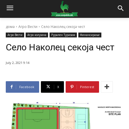
дома
Агро Вести
Село Наколец секоја чест
Агро Вести
Агро колумна
Рурален Туризам
Финансирање
Село Наколец секоја чест
July 2, 2021 9:14
Facebook
X
Pinterest