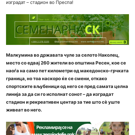
изградат – стадион во Преспа!
Малкумина во државата чуле за селото Наколец,
место со едвај 260 жители во општина Ресен, кое се
наоѓа на само пет километри од македонско-грчката
граница, но тоа наскоро ќе се смени, откако
спортските вљубеници од него се пред самата целна
линија за да си го исполнат сонот – да изградат
стадион и рекреативен центар за тие што сè уште
живеат во него.