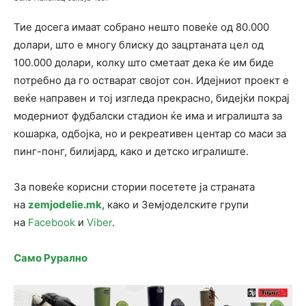
Тие досега имаат собрано нешто повеќе од 80.000
долари, што е многу блиску до зацртаната цел од
100.000 долари, колку што сметаат дека ќе им биде
потребно да го остварат својот сон. Идејниот проект е
веќе направен и тој изгледа прекрасно, бидејќи покрај
модерниот фудбалски стадион ќе има и игралишта за
кошарка, одбојка, но и рекреативен центар со маси за
пинг-понг, билијард, како и детско игралиште.
За повеќе корисни стории посетете ја страната
на
zemjodelie.mk
, како и Земјоделските групи
на
Facebook
и
Viber
.
Само Рурално