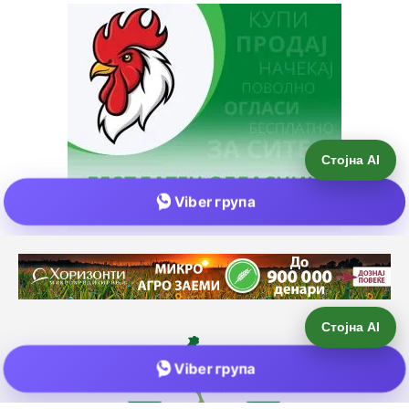
Стојна AI
Viber група