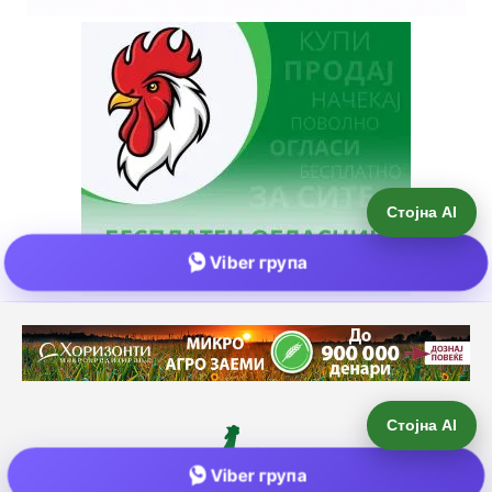
Стојна AI
Viber група