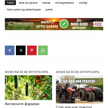
TAGS
има ли храна
пазар
посакупвање
скопје
тазе цени од кванташки
цени
МОЖЕ БИ ЌЕ ВЕ ИНТЕРЕСИРА...
МОЖЕ БИ ЌЕ ВЕ ИНТЕРЕСИРА...
Англиските фармери
Стар или нов трактор