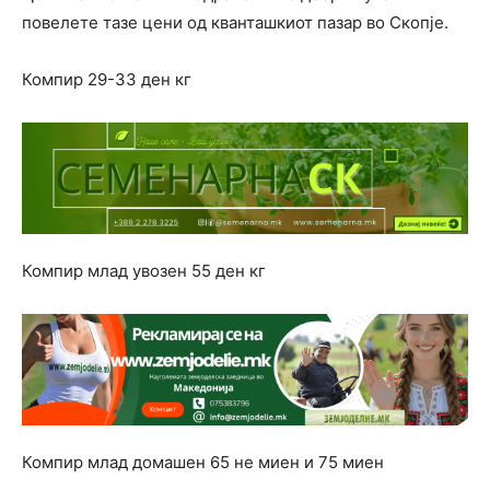
повелете тазе цени од кванташкиот пазар во Скопје.
Компир 29-33 ден кг
Компир млад увозен 55 ден кг
Компир млад домашен 65 не миен и 75 миен