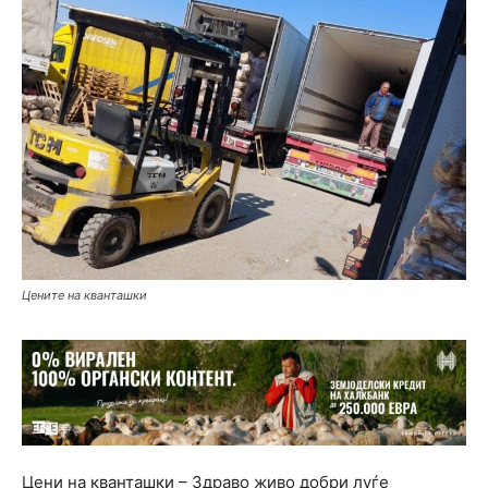
Цените на кванташки
Цени на кванташки – Здраво живо добри луѓе