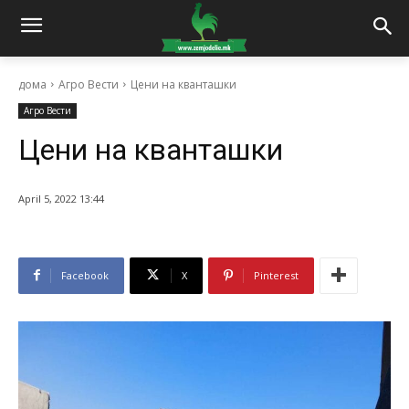
дома
Агро Вести
Цени на кванташки
Агро Вести
Цени на кванташки
April 5, 2022 13:44
Facebook
X
Pinterest