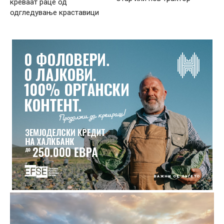
креваат раце од
одгледување краставици