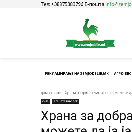
Тел: +38975383796 Е-пошта
info@zemjo
РЕКЛАМИРАЊЕ НА ZEMJODELIE.MK
АГРО ВЕ
дома
сите
Храна за добра линија која можете да 
сите
Храната како лек
Храна за добра
можете да ја ј