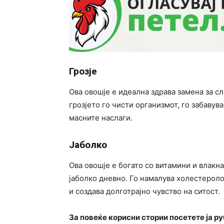
Грозје
Ова овошје е идеална здрава замена за сл
грозјето го чисти организмот, го забавув
масните наслаги.
Јаболко
Ова овошје е богато со витамини и влакна
јаболко дневно. Го намалува холестероло
и создава долготрајно чувство на ситост.
За повеќе корисни стории посетете ја р