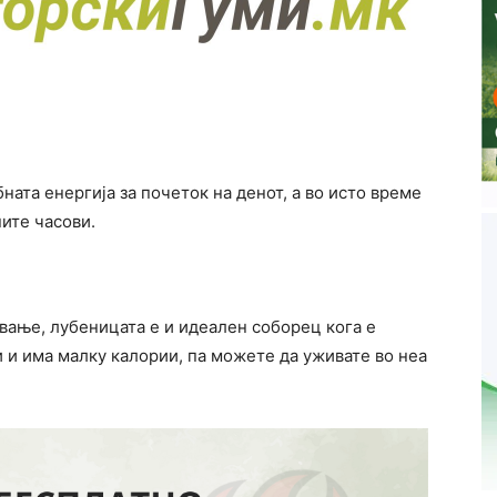
бната енергија за почеток на денот, а во исто време
ните часови.
вање, лубеницата е и идеален соборец кога е
 и има малку калории, па можете да уживате во неа