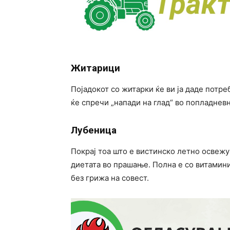
Житарици
Појадокот со житарки ќе ви ја даде потре
ќе спречи „напади на глад“ во попладнев
Лубеница
Покрај тоа што е вистинско летно освежу
диетата во прашање. Полна е со витамини
без грижа на совест.