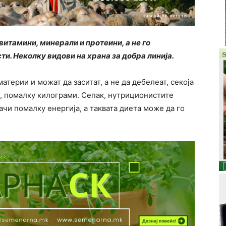
итамини, минерали и протеини, а не го
ти. Неколку видови на храна за добра линија.
терии и можат да заситат, а не да дебелеат, секоја
и, помалку килограми. Сепак, нутриционистите
чи помалку енергија, а таквата диета може да го