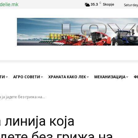
delie.mk
C
35.3
Skopje
Saturday
СТИ
АГРО СОВЕТИ
ХРАНАТА КАКО ЛЕК
МЕХАНИЗАЦИЈА
Ф
ја јадете без грижа на...
 линија која
адете без грижа на