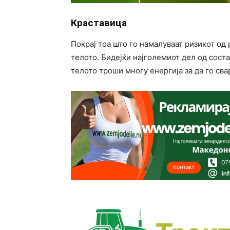
Краставица
Покрај тоа што го намалуваат ризикот од 
телото. Бидејќи најголемиот дел од соста
телото троши многу енергија за да го сва