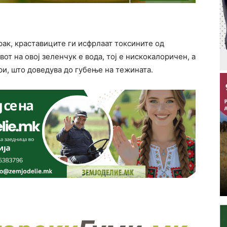
рак, краставиците ги исфрлаат токсините од
вот на овој зеленчук е вода, тој е нискокалоричен, а
ри, што доведува до губење на тежината.