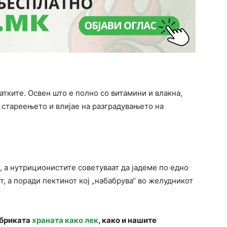
атките. Освен што е полно со витамини и влакна,
а стареењето и влијае на разградувањето на
, а нутриционистите советуваат да јадеме по едно
т, а поради пектинот кој „набабрува“ во желудникот
убриката
храната како лек
, како и нашите