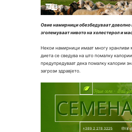
Овие намирници обезбедуваат доволно в
зголемуваат нивото на холестерол и мас
Некои намирници имаат многу хранливи ма
диета се сведува на што помалку калори
предупредуваат дека помалку калории зна
загрози здравјето.