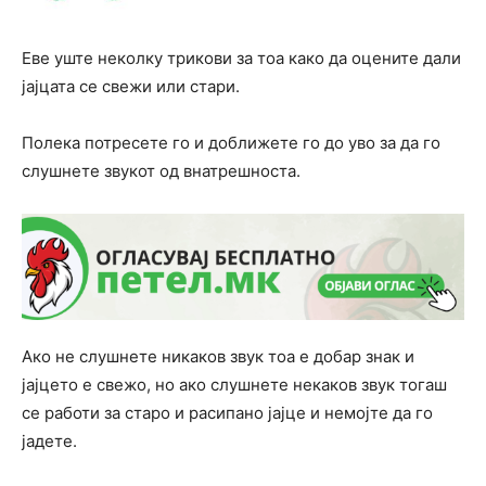
Еве уште неколку трикови за тоа како да оцените дали
јајцата се свежи или стари.
Полека потресете го и доближете го до уво за да го
слушнете звукот од внатрешноста.
Ако не слушнете никаков звук тоа е добар знак и
јајцето е свежо, но ако слушнете некаков звук тогаш
се работи за старо и расипано јајце и немојте да го
јадете.