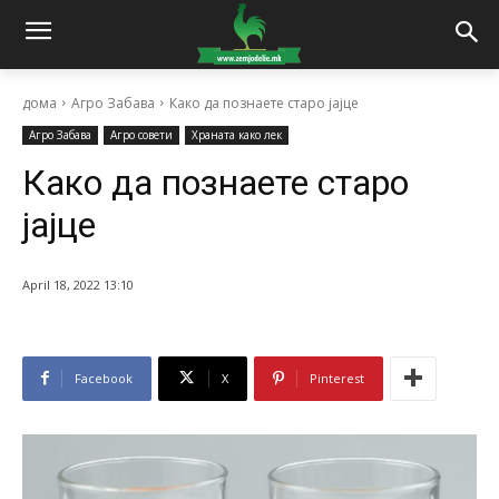
дома
Агро Забава
Како да познаете старо јајце
Агро Забава
Агро совети
Храната како лек
Како да познаете старо
јајце
April 18, 2022 13:10
Facebook
X
Pinterest