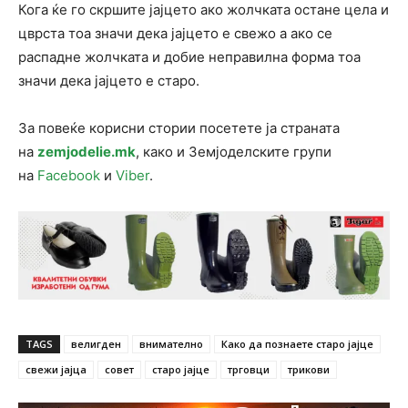
Кога ќе го скршите јајцето ако жолчката остане цела и
цврста тоа значи дека јајцето е свежо а ако се
распадне жолчката и добие неправилна форма тоа
значи дека јајцето е старо.
За повеќе корисни стории посетете ја страната
на
zemjodelie.mk
, како и Земјоделските групи
на
Facebook
и
Viber
.
TAGS
велигден
внимателно
Како да познаете старо јајце
свежи јајца
совет
старо јајце
трговци
трикови