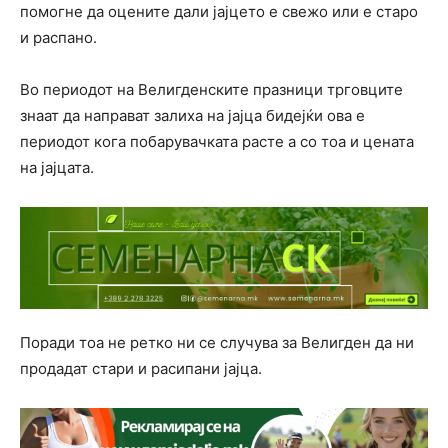
помогне да оцените дали јајцето е свежо или е старо
и распано.
Во периодот на Велигденските празници трговците
знаат да направат залиха на јајца бидејќи ова е
периодот кога побарувачката расте а со тоа и цената
на јајцата.
Поради тоа не ретко ни се случува за Велигден да ни
продадат стари и расипани јајца.