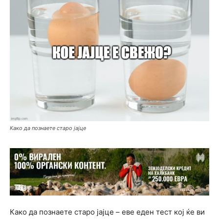
Како да познаете старо јајце
Како да познаете старо јајце – еве еден тест кој ќе ви