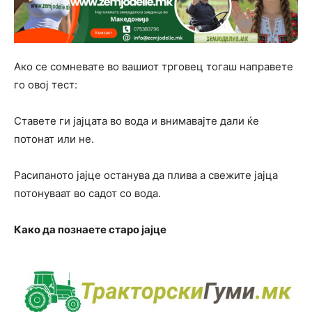
Ако се сомневате во вашиот трговец тогаш направете
го овој тест:
Ставете ги јајцата во вода и внимавајте дали ќе
потонат или не.
Расипаното јајце останува да плива а свежите јајца
потонуваат во садот со вода.
Како да познаете старо јајце