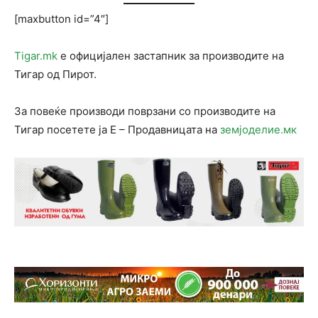
[maxbutton id=”4″]
Tigar.mk
е официјален застапник за производите на
Тигар од Пирот.
За повеќе производи поврзани со производите на
Тигар посетете ја Е – Продавницата на
земјоделие.мк