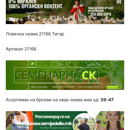
Ловечка чизма 21166 Тигар
Артикал 21166
Асортиман на броеви на оваа чизма има од:
39-47