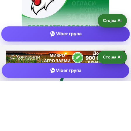
Стојна AI
Viber група
Е-пошта:
info@zemjodelie.mk
Тел: +38975383796