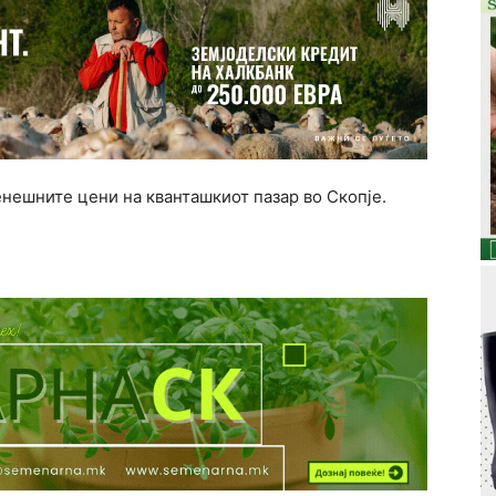
енешните цени на кванташкиот пазар во Скопје.