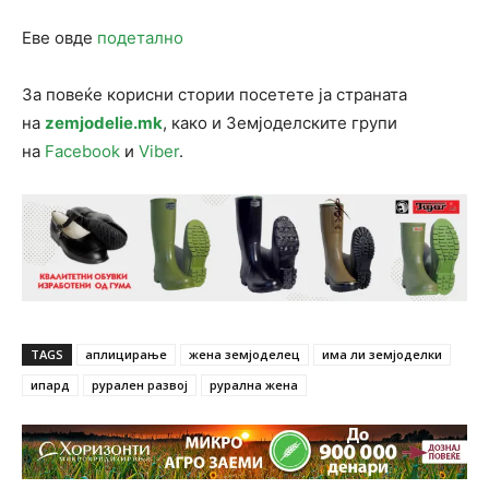
Еве овде
подетално
За повеќе корисни стории посетете ја страната
на
zemjodelie.mk
, како и Земјоделските групи
на
Facebook
и
Viber
.
TAGS
аплицирање
жена земјоделец
има ли земјоделки
ипард
рурален развој
рурална жена