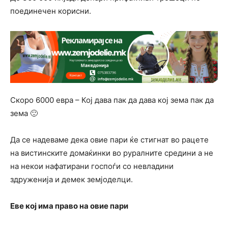
поединечен корисни.
Скоро 6000 евра – Кој дава пак да дава кој зема пак да
зема 🙂
Да се надеваме дека овие пари ќе стигнат во рацете
на вистинските домаќинки во руралните средини а не
на некои нафатирани госпоѓи со невладини
здруженија и демек земјоделци.
Еве кој има право на овие пари