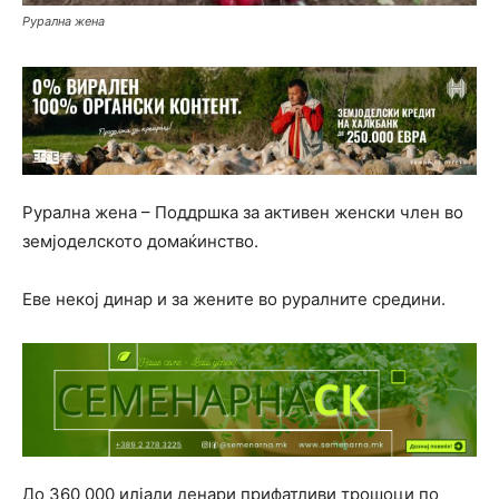
Рурална жена
Рурална жена – Поддршка за активен женски член во
земјоделското домаќинство.
Еве некој динар и за жените во руралните средини.
До 360 000 илјади денари прифатливи трошоци по