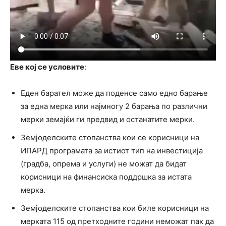
Еве кој се условите
:
Еден барател може да поденсе само едно барање
за една мерка или најмногу 2 барања по различни
мерки земајќи ги предвид и останатите мерки.
Земјоделските стопанства кои се корисници на
ИПАРД програмата за истиот тип на инвестиција
(градба, опрема и услуги) не можат да бидат
корисници на финансиска поддршка за истата
мерка.
Земјоделските стопанства кои биле корисници на
мерката 115 од претходните години неможат пак да