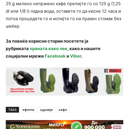
25 g мелено непржено кафе прелијте го со 125 g (1,25
dl или 1/8 l) ладна вода, оставете го да кисне 12 часа и
потоа процедете го и испијте го на празен стомак без
шеќер.
За повеќе корисни стории посетете ја
рубриката
храната како лек
, како и нашите
социјални мрежи
Facebook
и
Viber
.
TAGS
ефекти
здравје
кафе