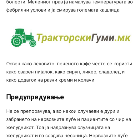
болести. Мелениот прав ја намалува температурата во
фебрилни услови и ја смирува големата кашлица.
Освен како лековито, печеното кафе често се користи
како сварен пијалок, како сируп, ликер, сладолед и
како додаток на разни креми и колачи.
Предупредување
Не се препорачува, а во некои случаеви е дури и
забрането на нервозните луѓе и пациентите со чир на
желудникот. Тоа ја надразнува слузницата на
желудникот и го создава несоница. Нервозните луѓе