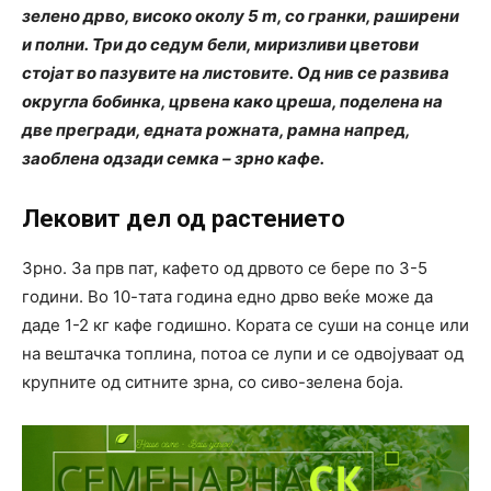
зелено дрво, високо околу 5 m, со гранки, раширени
и полни. Три до седум бели, миризливи цветови
стојат во пазувите на листовите. Од нив се развива
округла бобинка, црвена како цреша, поделена на
две прегради, едната рожната, рамна напред,
заоблена одзади семка – зрно кафе.
Лековит дел од растението
Зрно. За прв пат, кафето од дрвото се бере по 3-5
години. Во 10-тата година едно дрво веќе може да
даде 1-2 кг кафе годишно. Кората се суши на сонце или
на вештачка топлина, потоа се лупи и се одвојуваат од
крупните од ситните зрна, со сиво-зелена боја.