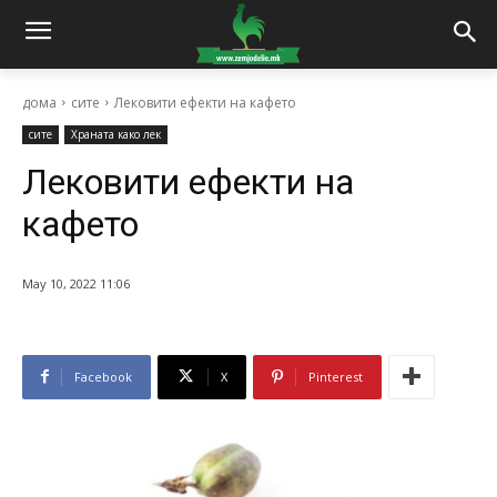
дома
сите
Лековити ефекти на кафето
сите
Храната како лек
Лековити ефекти на
кафето
May 10, 2022 11:06
Facebook
X
Pinterest