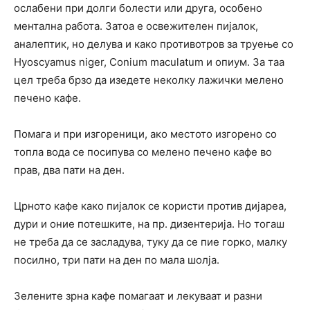
ослабени при долги болести или друга, особено
ментална работа. Затоа е освежителен пијалок,
аналептик, но делува и како противотров за труење со
Hyoscyamus niger, Conium maculatum и опиум. За таа
цел треба брзо да изедете неколку лажички мелено
печено кафе.
Помага и при изгореници, ако местото изгорено со
топла вода се посипува со мелено печено кафе во
прав, два пати на ден.
Црното кафе како пијалок се користи против дијареа,
дури и оние потешките, на пр. дизентерија. Но тогаш
не треба да се засладува, туку да се пие горко, малку
посилно, три пати на ден по мала шолја.
Зелените зрна кафе помагаат и лекуваат и разни