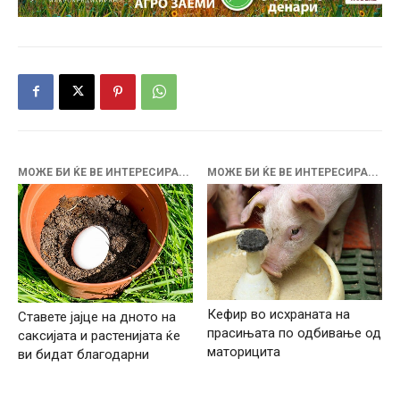
МОЖЕ БИ ЌЕ ВЕ ИНТЕРЕСИРА...
МОЖЕ БИ ЌЕ ВЕ ИНТЕРЕСИРА...
Кефир во исхраната на
Ставете јајце на дното на
прасињата по одбивање од
саксијата и растенијата ќе
маторицита
ви бидат благодарни