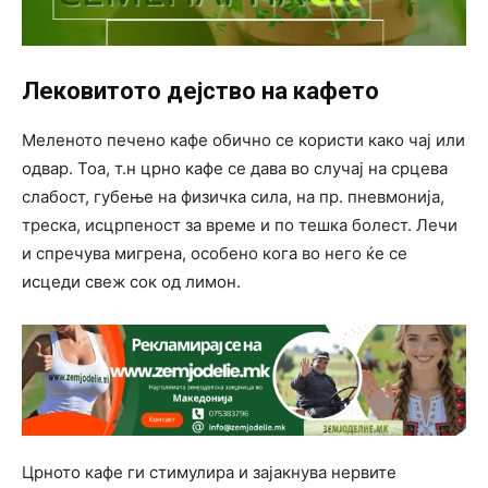
Лековитото дејство на кафето
Меленото печено кафе обично се користи како чај или
одвар. Тоа, т.н црно кафе се дава во случај на срцева
слабост, губење на физичка сила, на пр. пневмонија,
треска, исцрпеност за време и по тешка болест. Лечи
и спречува мигрена, особено кога во него ќе се
исцеди свеж сок од лимон.
Црното кафе ги стимулира и зајакнува нервите