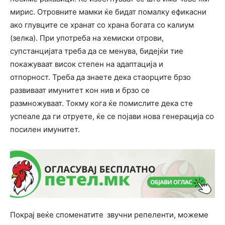
мирис. Отровните мамки ќе бидат помалку ефикасни
ако глувците се хранат со храна богата со калиум
(зелка). При употреба на хемиски отрови,
супстанцијата треба да се менува, бидејќи тие
покажуваат висок степен на адаптација и
отпорност. Треба да знаете дека стаорците брзо
развиваат имунитет кон нив и брзо се
размножуваат. Токму кога ќе помислите дека сте
успеале да ги отруете, ќе се појави нова генерација со
посилен имунитет.
Покрај веќе споменатите
звучни репеленти, можеме