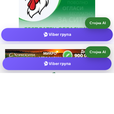
Стојна AI
Viber група
Е-пошта:
info@zemjodelie.mk
Тел: +38975383796