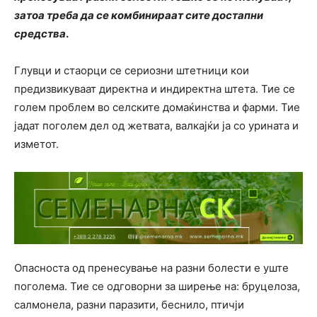
затоа треба да се комбинираат сите достапни
средства
.
Глувци и стаорци се сериозни штетници кои
предизвикуваат директна и индиректна штета. Тие се
голем проблем во селските домаќинства и фарми. Тие
јадат поголем дел од жетвата, валкајќи ја со урината и
изметот.
Опасноста од пренесување на разни болести е уште
поголема. Тие се одговорни за ширење на: бруцелоза,
салмонела, разни паразити, беснило, птичји