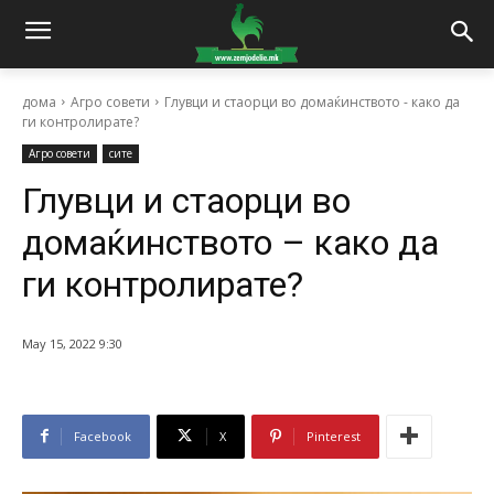
дома
Агро совети
Глувци и стаорци во домаќинството - како да
ги контролирате?
Агро совети
сите
Глувци и стаорци во
домаќинството – како да
ги контролирате?
May 15, 2022 9:30
Facebook
X
Pinterest