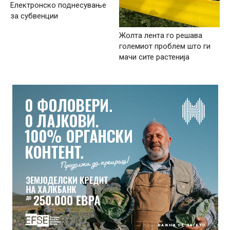
Електронско поднесување
за субвенции
Жолта лента го решава
големиот проблем што ги
мачи сите растенија