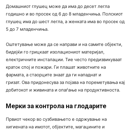
Домашниот глушец може да има до десет легла
годишно и во просек од 6 до 8 младенчиња. Полскиот
глушец има до шест легла, а женката има во просек од
5 до 7 младенчиња.
Оштетување може да се направи и на самите објекти,
бидејќи го грицкаат изолациониот материјал,
електричните инсталации. Тие често предизвикуваат
краток спој и пожари. Ги плашат животните на
фармата, а стаорците знаат да ги нападнат и
гризат. Ова придонесува за појава на пореметувања кај
добитокот и живината и опаѓање на продуктивноста.
Мерки за контрола на глодарите
Првиот чекор во сузбивањето е одржување на
хигиената на имотот, објектите, магацините и