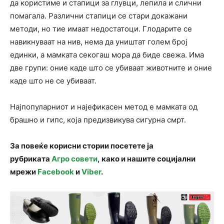
да користиме и стапици за глувци, лепила и слични
помагала. Различни стапици се стари докажани
методи, но тие имаат недостатоци. Глодарите се
навикнуваат на нив, нема да уништат голем број
единки, а мамката секогаш мора да биде свежа. Има
две групи: оние каде што се убиваат животните и оние
каде што не се убиваат.
Најпопуларниот и најефикасен метод е мамката од
брашно и гипс, која предизвикува сигурна смрт.
За повеќе корисни стории посетете ја
рубриката
Агро совети
, како и нашите социјални
мрежи
Facebook
и
Viber
.