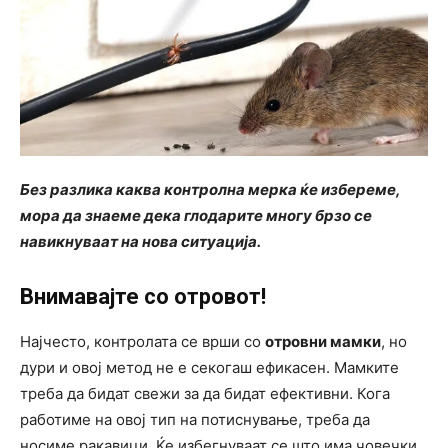
Без разлика каква контролна мерка ќе избереме,
мора да знаеме дека глодарите многу брзо се
навикнуваат на нова ситуација.
Внимавајте со отровот!
Најчесто, контролата се врши со
отровни мамки
, но
дури и овој метод не е секогаш ефикасен. Мамките
треба да бидат свежи за да бидат ефективни. Кога
работиме на овој тип на потиснување, треба да
носиме ракавици. Ќе избегнуваат се што има човечки