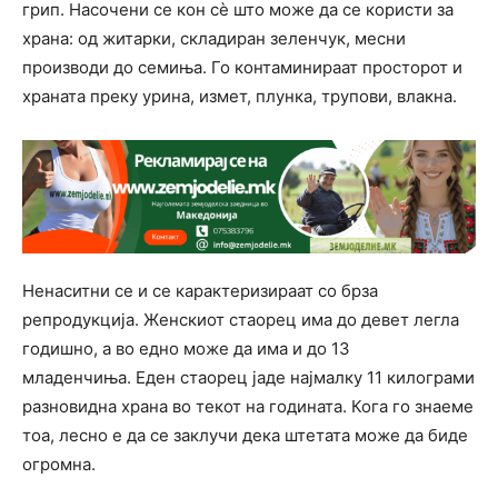
грип. Насочени се кон сè што може да се користи за
храна: од житарки, складиран зеленчук, месни
производи до семиња. Го контаминираат просторот и
храната преку урина, измет, плунка, трупови, влакна.
Ненаситни се и се карактеризираат со брза
репродукција. Женскиот стаорец има до девет легла
годишно, а во едно може да има и до 13
младенчиња. Еден стаорец јаде најмалку 11 килограми
разновидна храна во текот на годината. Кога го знаеме
тоа, лесно е да се заклучи дека штетата може да биде
огромна.