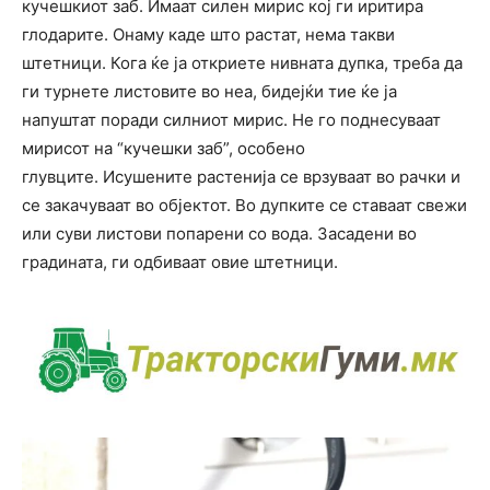
кучешкиот заб. Имаат силен мирис кој ги иритира
глодарите. Онаму каде што растат, нема такви
штетници. Кога ќе ја откриете нивната дупка, треба да
ги турнете листовите во неа, бидејќи тие ќе ја
напуштат поради силниот мирис. Не го поднесуваат
мирисот на “кучешки заб”, особено
глувците. Исушените растенија се врзуваат во рачки и
се закачуваат во објектот. Во дупките се ставаат свежи
или суви листови попарени со вода. Засадени во
градината, ги одбиваат овие штетници.