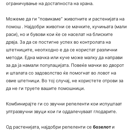
ограничување на достапноста на храна.
Можеме да ги “повикаме” животните и растенијата на
помош . Најдобри животни се мачките, кучињата (мали
раси), но и бувови кои ќе се населат на блиските
дрвја. За да се постигне успех во контролата на
штетниците, неопходно е да се користат различни
методи. Една мачка или куче може малку да направи
за да ја намали популацијата. Повеќе мачки во дворот
и шталата со задоволство ќе помогнат во ловот на
овие штетници. Во тој случај, не користете отрови за
да не ги труете вашите помошници.
Комбинирајте ги со звучни репеленти кои испуштаат
ултразвучни звуци кои ги оддалечуваат глодарите.
Од растенијата, најдобри репеленти се
бозелот
и