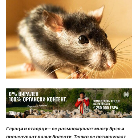
Глувци и стаорци – се размножуваат многу брзо и
пренесуваат разни болести. Тешко се потиснуваат,