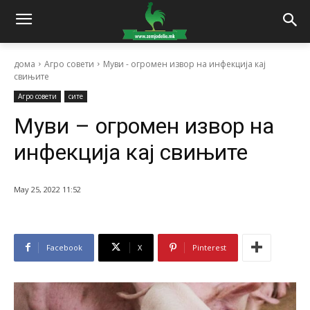
дома
Агро совети
Муви - огромен извор на инфекција кај
свињите
Агро совети
сите
Муви – огромен извор на
инфекција кај свињите
May 25, 2022 11:52
Facebook
X
Pinterest