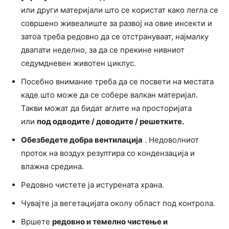
или други материјали што се користат како легла се
совршено живеалиште за развој на овие инсекти и
затоа треба редовно да се отстрануваат, најмалку
двапати неделно, за да се прекине нивниот
седумдневен животен циклус.
Посебно внимание треба да се посвети на местата
каде што може да се собере валкан материјал.
Такви можат да бидат аглите на просторијата
или
под одводите / доводите / решетките.
Обезбедете добра вентилација
. Недоволниот
проток на воздух резултира со кондензација и
влажна средина.
Редовно чистете ја истурената храна.
Чувајте ја вегетацијата околу област под контрола.
Вршете
редовно и темелно чистење и