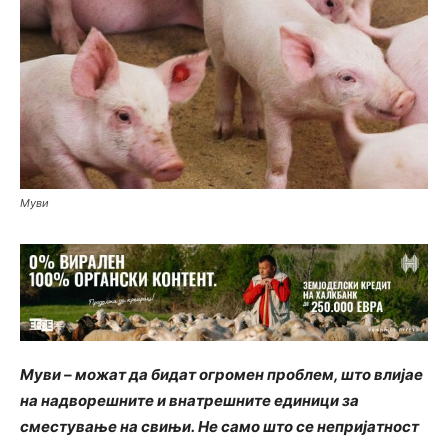
Муви
Муви – можат да бидат огромен проблем, што влијае
на надворешните и внатрешните единици за
сместување на свињи. Не само што се непријатност