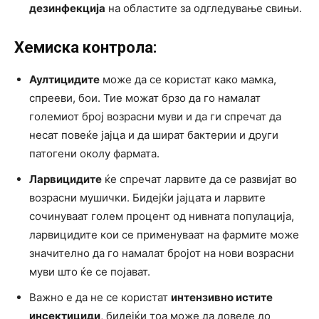
дезинфекција
на областите за одгледување свињи.
Хемиска контрола:
Аултицидите
може да се користат како мамка,
спрееви, бои. Тие можат брзо да го намалат
големиот број возрасни муви и да ги спречат да
несат повеќе јајца и да шират бактерии и други
патогени околу фармата.
Ларвицидите
ќе спречат ларвите да се развијат во
возрасни мушички. Бидејќи јајцата и ларвите
сочинуваат голем процент од нивната популација,
ларвицидите кои се применуваат на фармите може
значително да го намалат бројот на нови возрасни
муви што ќе се појават.
Важно е да не се користат
интензивно истите
инсектициди
, бидејќи тоа може да доведе до