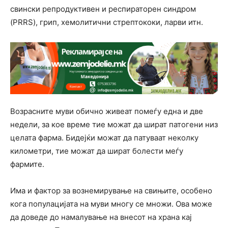
свински репродуктивен и респираторен синдром
(PRRS), грип, хемолитични стрептококи, ларви итн.
Возрасните муви обично живеат помеѓу една и две
недели, за кое време тие можат да шират патогени низ
целата фарма. Бидејќи можат да патуваат неколку
километри, тие можат да шират болести меѓу
фармите.
Има и фактор за вознемирување на свињите, особено
кога популацијата на муви многу се множи. Ова може
да доведе до намалување на внесот на храна кај