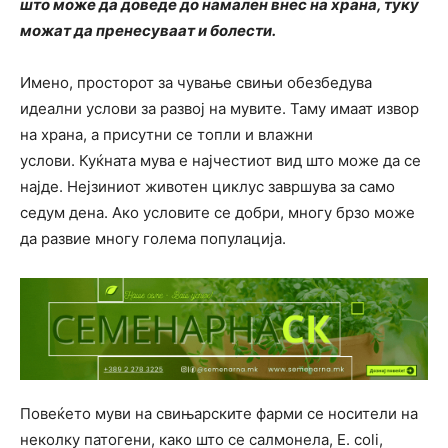
што може да доведе до намален внес на храна, туку
можат да пренесуваат и болести.
Имено, просторот за чување свињи обезбедува
идеални услови за развој на мувите. Таму имаат извор
на храна, а присутни се топли и влажни
услови. Куќната мува е најчестиот вид што може да се
најде. Нејзиниот животен циклус завршува за само
седум дена. Ако условите се добри, многу брзо може
да развие многу голема популација.
Повеќето муви на свињарските фарми се носители на
неколку патогени, како што се салмонела, E. coli,