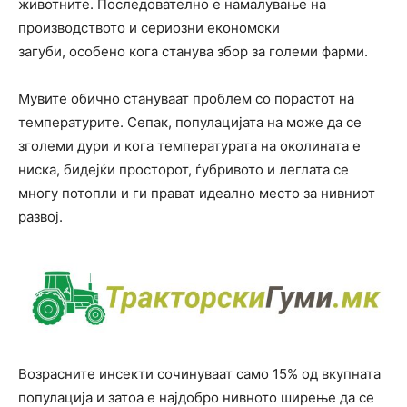
животните. Последователно е намалување на
производството и сериозни економски
загуби, особено кога станува збор за големи фарми.
Мувите обично стануваат проблем со порастот на
температурите. Сепак, популацијата на може да се
зголеми дури и кога температурата на околината е
ниска, бидејќи просторот, ѓубривото и леглата се
многу потопли и ги прават идеално место за нивниот
развој.
Возрасните инсекти сочинуваат само 15% од вкупната
популација и затоа е најдобро нивното ширење да се