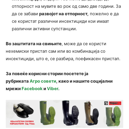
отпорност на мувите во рок од само две години. За
да се забави
развојот на отпорност,
пожелно е да
се користат различни инсектициди кои имаат
различни активни супстанции.
Во заштитата на свињите
, може да се користи
нехемиски пристап сам или во комбинација со
инсектициди, што е, се разбира, поефикасен пристап.
За повеќе корисни стории посетете ја
рубриката
Агро совети
, како и нашите социјални
мрежи
Facebook
и
Viber
.