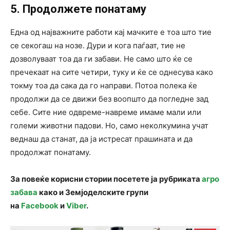
5. Продолжете понатаму
Една од најважните работи кај мачките е тоа што тие
се секогаш на нозе. Дури и кога паѓаат, тие не
дозволуваат тоа да ги забави. Не само што ќе се
пречекаат на сите четири, туку и ќе се однесува како
токму тоа да сака да го направи. Потоа полека ќе
продолжи да се движи без воопшто да погледне зад
себе. Сите ние одвреме-навреме имаме мали или
големи животни падови. Но, само неколкумина учат
веднаш да станат, да ја истресат прашината и да
продолжат понатаму.
За повеќе корисни стории посетете ја рубриката
агро
забава
како и Земјоделските групи
на
Facebook
и
Viber
.