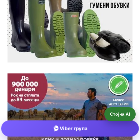
Стојна AI
Viber група