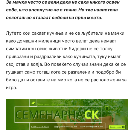
За мачка често се вели дека не сака никого освен
себе, што апсолутно не е точно. Но тие навистина
секогаш се ставаат себеси на прво место.
Луѓето кои сакаат кучиња и не се љубители на мачки
како домашни миленици често велат дека немаат
симпатии кон овие животни бидејќи не се толку
приврзани и раздразливи како кучињата, туку имаат
свој став и волја. Во повеќето случаи значи дека ќе се
гушкаат само тогаш кога се разгалени и подобро би
било да ги оставите на мир кога не се расположени за
игра.