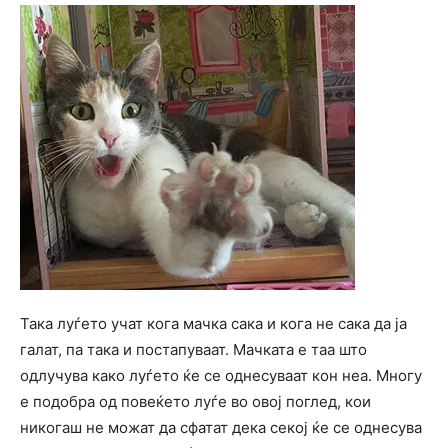
Така луѓето учат кога мачка сака и кога не сака да ја
галат, па така и постапуваат. Мачката е таа што
одлучува како луѓето ќе се однесуваат кон неа. Многу
е подобра од повеќето луѓе во овој поглед, кои
никогаш не можат да сфатат дека секој ќе се однесува