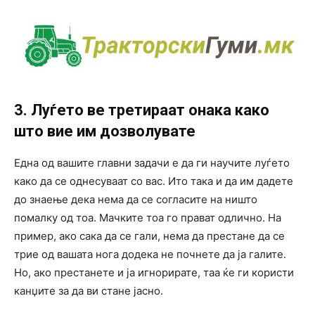
3. Луѓето ве третираат онака како
што вие им дозволувате
Една од вашите главни задачи е да ги научите луѓето
како да се однесуваат со вас. Ито така и да им дадете
до знаење дека нема да се согласите на ништо
помалку од тоа. Мачките тоа го прават одлично. На
пример, ако сака да се гали, нема да престане да се
трие од вашата нога додека не почнете да ја галите.
Но, ако престанете и ја игнорирате, таа ќе ги користи
канџите за да ви стане јасно.