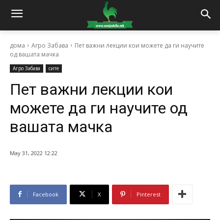
дома
Агро Забава
Пет важни лекции кои можете да ги научите
од вашата мачка
Агро Забава
сите
Пет важни лекции кои
можете да ги научите од
вашата мачка
May 31, 2022 12:22
Facebook
X
Pinterest