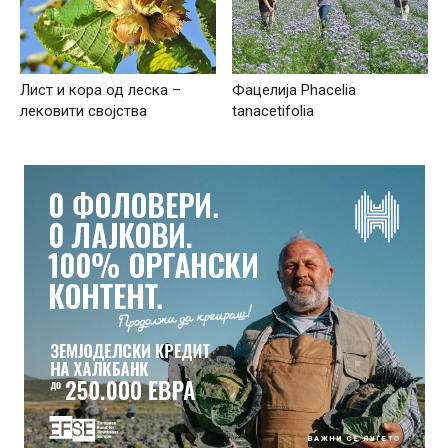
Лист и кора од леска –
Фацелија Phacelia
лековити својства
tanacetifolia