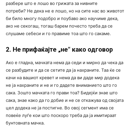
разбере што е лошо во грижата за нивните
потреби? Не дека не е лошо, но на сите нас во животот
би било многу подобро и поубаво ако научиме дека,
ако не секогаш, тогаш барем почесто треба да се
слушаме себеси и го правиме тоа што го сакаме.
2. Не прифаќајте „не“ како одговор
Ако е гладна, мачката нема да седи и мирно да чека да
се разбудите и да се сетите да ја нахраните. Таа ќе се
качи на вашиот кревет и нема да ви даде мир додека
не ја нахраните и не и го дадете вниманието што го
сака. Зошто мачката го прави тоа? Бидејќи знае што
сака, знае како да го добие и не се откажува од својата
цел додека не ја постигне. Во овој сегмент има се
повеќе луѓе кои што поскоро треба да ја имитираат
бунтовната мачка.