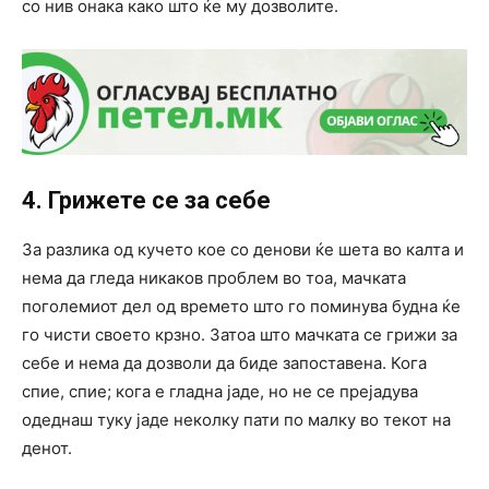
со нив онака како што ќе му дозволите.
4. Грижете се за себе
За разлика од кучето кое со денови ќе шета во калта и
нема да гледа никаков проблем во тоа, мачката
поголемиот дел од времето што го поминува будна ќе
го чисти своето крзно. Затоа што мачката се грижи за
себе и нема да дозволи да биде запоставена. Кога
спие, спие; кога е гладна јаде, но не се прејадува
одеднаш туку јаде неколку пати по малку во текот на
денот.