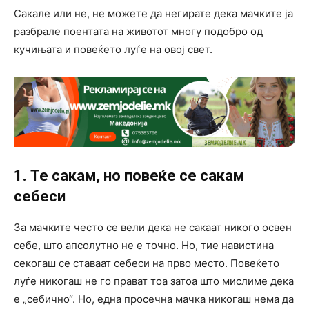
Сакале или не, не можете да негирате дека мачките ја
разбрале поентата на животот многу подобро од
кучињата и повеќето луѓе на овој свет.
1. Те ​​сакам, но повеќе се сакам
себеси
За мачките често се вели дека не сакаат никого освен
себе, што апсолутно не е точно. Но, тие навистина
секогаш се ставаат себеси на прво место. Повеќето
луѓе никогаш не го прават тоа затоа што мислиме дека
е „себично“. Но, една просечна мачка никогаш нема да