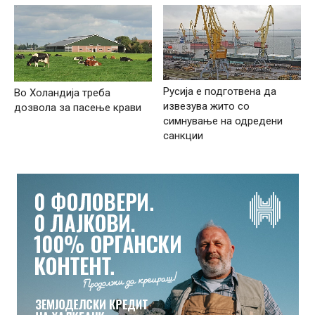
Русија е подготвена да
Во Холандија треба
извезува жито со
дозвола за пасење крави
симнување на одредени
санкции