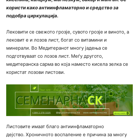
користи како антиинфламаторно и средство за
подобра циркулација.
Лековити се свежото грозје, сувото грозје и виното, а
лековит е и лозов лист, богат со витамини и
минерали. Во Медитеранот многу јадења се
подготвуваат со лозов лист. Меѓу другото,
медитеранска сарма во која наместо кисела зелка се
користат лозови листови.
Листовите имаат благо антиинфламаторно
дејство. Хроничното воспаление е причина за многу