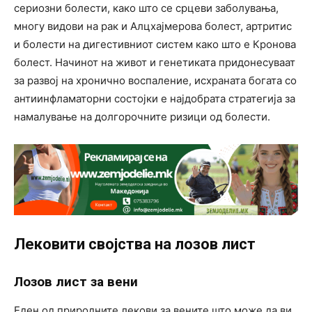
сериозни болести, како што се срцеви заболувања,
многу видови на рак и Алцхајмерова болест, артритис
и болести на дигестивниот систем како што е Кронова
болест. Начинот на живот и генетиката придонесуваат
за развој на хронично воспаление, исхраната богата со
антиинфламаторни состојки е најдобрата стратегија за
намалување на долгорочните ризици од болести.
Лековити својства на лозов лист
Лозов лист за вени
Еден од природните лекови за вените што може да ви