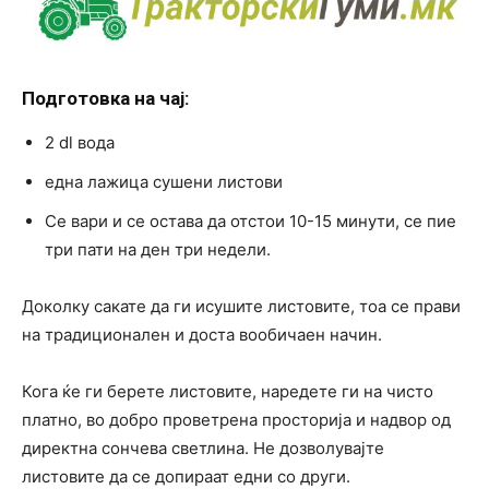
Подготовка на чај:
2 dl вода
една лажица сушени листови
Се вари и се остава да отстои 10-15 минути, се пие
три пати на ден три недели.
Доколку сакате да ги исушите листовите, тоа се прави
на традиционален и доста вообичаен начин.
Кога ќе ги берете листовите, наредете ги на чисто
платно, во добро проветрена просторија и надвор од
директна сончева светлина. Не дозволувајте
листовите да се допираат едни со други.