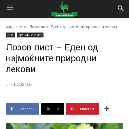
дома
сите
Лозов лист - Еден од најмоќните природни лекови
сите
Храната како лек
Лозов лист – Еден од
најмоќните природни
лекови
June 3, 2022 12:34
Facebook
X
Pinterest