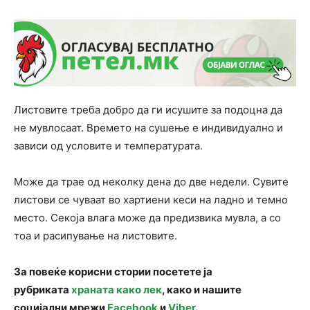
Листовите треба добро да ги исушите за подоцна да
не мувлосаат. Времето на сушење е индивидуално и
зависи од условите и температурата.
Може да трае од неколку дена до две недели. Сувите
листови се чуваат во хартиени кеси на ладно и темно
место. Секоја влага може да предизвика мувла, а со
тоа и расипување на листовите.
За повеќе корисни стории посетете ја
рубриката
храната како лек
, како и нашите
социјални мрежи
Facebook
и
Viber
.