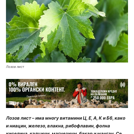
Лозов лист
Лозов лист – има многу витамини Ц, Е, А, К и Б6, како
и ниацин, железо, влакна, рибофлавин, фолна
киселина, калциум, магнезиум, бакар и манган. Се