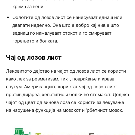
крема за вени
Облогите од лозов лист се нанесуваат еднаш или
двапати неделно. Она што е добро кај нив е што
веднаш го намалуваат отокот и го смируваат
горењето и болката.
Чај од лозов лист
Лековитото дејство на чајот од лозов лист се користи
како лек за ревматизам, гихт, повраќање и крвав
спутум. Американците користат чај од лозов лист
против дијареа, хепатитис и болки во стомакот. Додека
чајот од цвет од винова лоза се користи за лекување
на нарушена функција на мозокот и ‘рбетниот мозок.