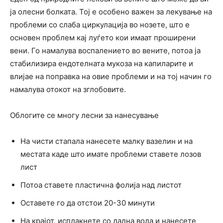
ја олесни болката. Тој е особено важен за лекување на
проблеми со слаба циркулација во нозете, што е
основен проблем кај луѓето кои имаат проширени
вени. Го намалува воспалението во вените, потоа ја
стабилизира ендотелната мукоза на капиларите и
влијае на поправка на овие проблеми и на тој начин го
намалува отокот на зглобовите.
Облогите се многу лесни за нанесување
На чисти стапала нанесете малку вазелин и на
местата каде што имате проблеми ставете лозов
лист
Потоа ставете пластична фолија над листот
Оставете го да отстои 20-30 минути
На крајот, исплакнете со ладна вода и нанесете