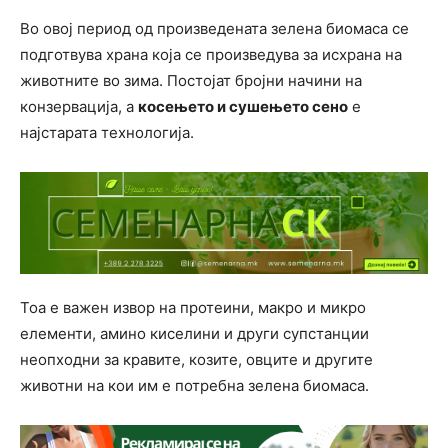
Во овој период од произведената зелена биомаса се
подготвува храна која се произведува за исхрана на
животните во зима. Постојат бројни начини на
конзервација, а
косењето и сушењето сено
е
најстарата технологија.
Тоa е важен извор на протеини, макро и микро
елементи, амино киселини и други супстанции
неопходни за кравите, козите, овците и другите
животни на кои им е потребна зелена биомаса.