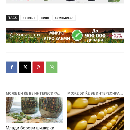
TAGS
косење
сено
хемометал
МОЖЕ БИ ЌЕ ВЕ ИНТЕРЕСИРА...
МОЖЕ БИ ЌЕ ВЕ ИНТЕРЕСИРА...
Млади борови шишарки –