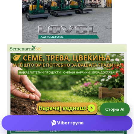
Стојна AI
Viber група