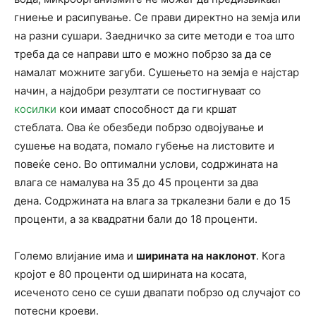
гниење и расипување. Се прави директно на земја или
на разни сушари. Заедничко за сите методи е тоа што
треба да се направи што е можно побрзо за да се
намалат можните загуби. Сушењето на земја е најстар
начин, а најдобри резултати се постигнуваат со
косилки
кои имаат способност да ги кршат
стеблата. Ова ќе обезбеди побрзо одвојување и
сушење на водата, помало губење на листовите и
повеќе сено. Во оптимални услови, содржината на
влага се намалува на 35 до 45 проценти за два
дена. Содржината на влага за тркалезни бали е до 15
проценти, а за квадратни бали до 18 проценти.
Големо влијание има и
ширината на наклонот
. Кога
кројот е 80 проценти од ширината на косата,
исеченото сено се суши двапати побрзо од случајот со
потесни кроеви.