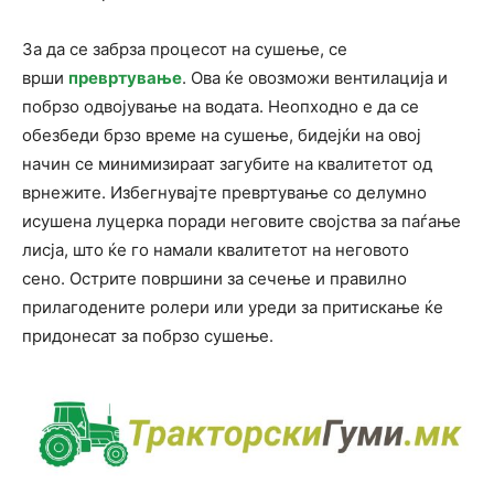
За да се забрза процесот на сушење, се
врши
превртување
. Ова ќе овозможи вентилација и
побрзо одвојување на водата. Неопходно е да се
обезбеди брзо време на сушење, бидејќи на овој
начин се минимизираат загубите на квалитетот од
врнежите. Избегнувајте превртување со делумно
исушена луцерка поради неговите својства за паѓање
лисја, што ќе го намали квалитетот на неговото
сено. Острите површини за сечење и правилно
прилагодените ролери или уреди за притискање ќе
придонесат за побрзо сушење.