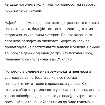
ќе даде поголема количина, но приносот на второто
косење ќе се намали.
Најдобро време е од почетокот до целосното цветање
на растенијата, бидејќи тие тогаш имаат најголема
содржина на хранливи материи. Раното косење го
спречува развојот на плевелот. Бројот на коси се
прилагодува на растителните видови и услови. Обично
тој број се движи од еден до три. Со поголем број,
плевењето се зголемува и до 75 отсто.
Потребно е
следење на временската прогноза
и
усогласување на фазата во која се наоѓаат
најквалитетните треви и временски услови. Кога
станува збор за временските услови во текот на денот,
тогаш најдобро е да почекате да надојде утринската
роса. Губењето на шеќерот нема да биде големо, а