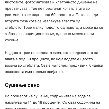
листовите, фотосинтезата и клеточното дишење не
престануваат. Тие ќе престанат кога влагата во
растението ќе падне под 60 проценти. Потоа следи
втората фаза кога се извлекува влагата од
стеблото. Трае малку подолго од првото, а може да се
забрза со кондиционирање, односно месење при
косење.
Најдолго трае последната фаза, кога содржината на
влага е под 30 проценти, во која водата е цврсто
врзана во стеблата. Ова е најголем предизвик, бидејќи
влажноста има големо влијание.
Сушење сено
Во процесот на сушење, содржината на вода се
намалува на 14 до 18 проценти. Со оваа содржина на
вода, микроорганизмите не можат да предизвикаат