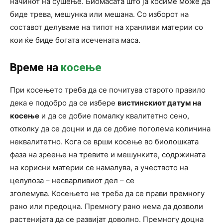
начинот на сушење. Биомасата што ја косиме може да
биде трева, мешунка или мешана. Со изборот на
составот делуваме на типот на хранливи материи со
кои ќе биде богата исечената маса.
Време на
косење
При косењето треба да се почитува старото правило
дека е подобро да се избере
вистинскиот датум на
косење
и да се добие помалку квалитетно сено,
отколку да се доцни и да се добие поголема количина
неквалитетно. Кога се врши косење во биолошката
фаза на зреење на тревите и мешунките, содржината
на корисни материи се намалува, а учеството на
целулоза – несварливиот дел – се
зголемува. Косењето не треба да се прави премногу
рано или предоцна. Премногу рано нема да дозволи
растенијата да се развијат доволно. Премногу доцна