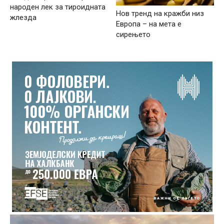
народен лек за тироидната
Нов тренд на кражби низ
жлезда
Европа – на мета е
сирењето