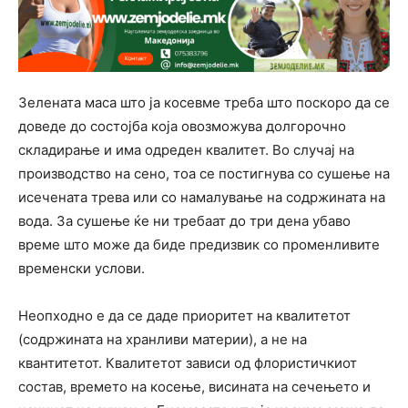
Зелената маса што ја косевме треба што поскоро да се
доведе до состојба која овозможува долгорочно
складирање и има одреден квалитет. Во случај на
производство на сено, тоа се постигнува со сушење на
исечената трева или со намалување на содржината на
вода. За сушење ќе ни требаат до три дена убаво
време што може да биде предизвик со променливите
временски услови.
Неопходно е да се даде приоритет на квалитетот
(содржината на хранливи материи), а не на
квантитетот. Квалитетот зависи од флористичкиот
состав, времето на косење, висината на сечењето и