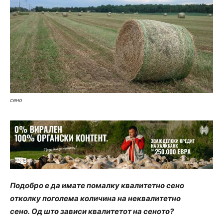
сено
Подобро е да имате помалку квалитетно сено
отколку поголема количина на неквалитетно
сено. Од што зависи квалитетот на сеното?