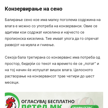
Конзервирање на сено
Балирање сено кое има малку поголема содржина на
влага е можно со употреба на конзерванси. Овие се
адитиви кои содржат киселина и најчесто се
пропионска киселина. Тие имаат улога да го спречат
развојот на мувла и гниење.
Секоја бала третирана со конзерванс има потреба од
простор, бидејќи со текот на времето ќе се „потат“ и
на тој начин ќе испуштат вишок влага. Целосното
растворање на конзервансот трае четири до шест
месеци.