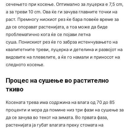
сечењето при косење. Оптимално за луцерка е 7,5 cm,
а за треви 10 cm. Ова ќе ги зачува главните точки на
раст. Премногу нискиот рез ќе бара повеќе време за
да се опорават растенијата, а тоа може да биде
проблематично кога ќе се појави летна
суша. Понискиот рез ќе го забрза истенчувањето на
квалитетните треви, луцерка и детелина и развојот на
видовите на плевелите, а ќе го намали и приносот на
следното косење.
Процес на сушење во растително
ткиво
Косената трева има содржина на влага од 70 до 85
проценти и мора да помине низ три фази на сушење за
да се зачува во текот на зимата. Во првата фаза,
растенијата ја губат влагата преку стомата на