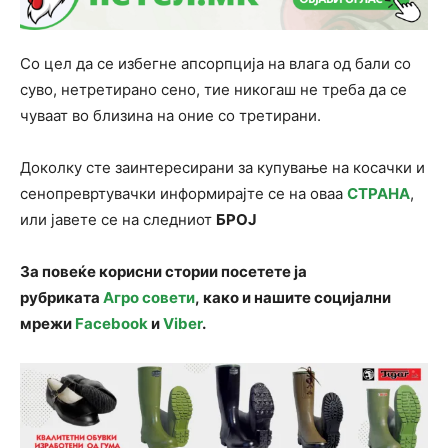
Со цел да се избегне апсорпција на влага од бали со
суво, нетретирано сено, тие никогаш не треба да се
чуваат во близина на оние со третирани.
Доколку сте заинтересирани за купување на косачки и
сенопревртувачки информирајте се на оваа
СТРАНА
,
или јавете се на следниот
БРОЈ
За повеќе корисни стории посетете ја
рубриката
Агро совети
, како и нашите социјални
мрежи
Facebook
и
Viber
.