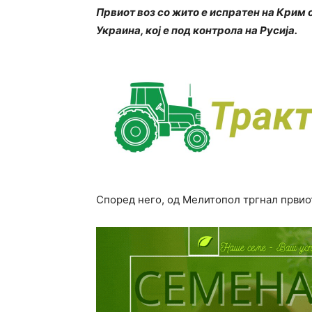
Првиот воз со жито е испратен на Крим о
Украина, кој е под контрола на Русија.
Според него, од Мелитопол тргнал првиот 