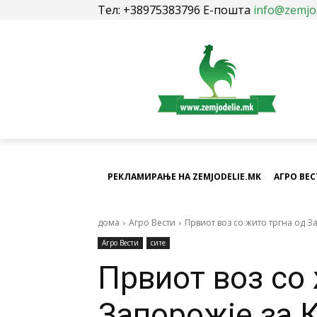
Тел: +38975383796 Е-пошта
info@zemjo
РЕКЛАМИРАЊЕ НА ZEMJODELIE.MK
АГРО ВЕ
дома
Агро Вести
Првиот воз со жито тргна од З
Агро Вести
сите
Првиот воз со 
Запорожје за 