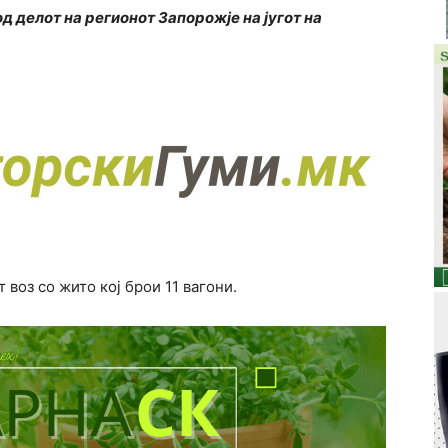
д делот на регионот Запорожје на југот на
воз со жито кој брои 11 вагони.