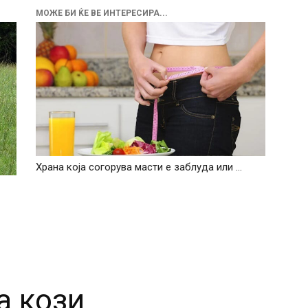
МОЖЕ БИ ЌЕ ВЕ ИНТЕРЕСИРА...
Храна која согорува масти е заблуда или …