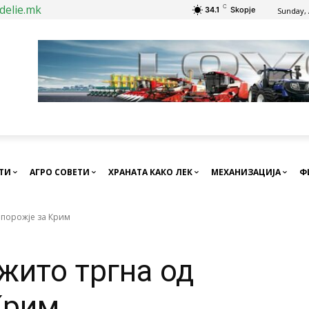
delie.mk
C
34.1
Skopje
Sunday, 
СТИ
АГРО СОВЕТИ
ХРАНАТА КАКО ЛЕК
МЕХАНИЗАЦИЈА
Ф
апорожје за Крим
жито тргна од
Крим