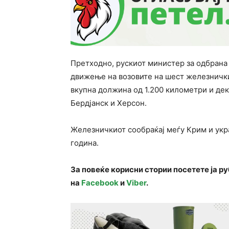
Претходно, рускиот министер за одбрана 
движење на возовите на шест железнички
вкупна должина од 1.200 километри и дек
Бердјанск и Херсон.
Железничкиот сообраќај меѓу Крим и укр
година.
За повеќе корисни стории посетете ја р
на
Facebook
и
Viber
.