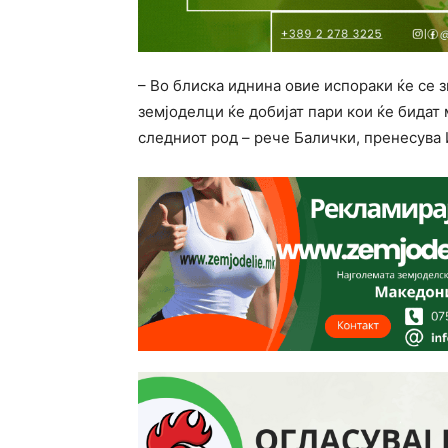
– Во блиска иднина овие испораки ќе се 
земјоделци ќе добијат пари кои ќе бидат 
следниот род – рече Балички, пренесува