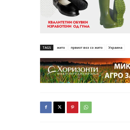
TAGS
жито
првиот воз со жито
Украина