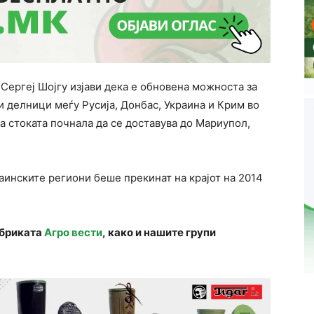
Сергеј Шојгу изјави дека е обновена можноста за
 делници меѓу Русија, Донбас, Украина и Крим во
а стоката почнала да се доставува до Мариупол,
аинските региони беше прекинат на крајот на 2014
убриката
Агро вести
, како и нашите групи