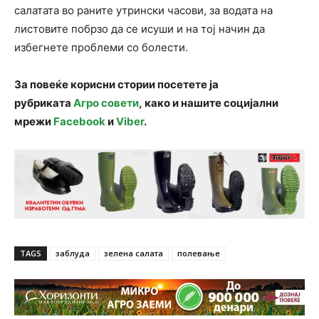
салатата во раните утрински часови, за водата на
листовите побрзо да се исуши и на тој начин да
избегнете проблеми со болести.
За повеќе корисни стории посетете ја
рубриката
Агро совети
, како и нашите социјални
мрежи
Facebook
и
Viber
.
TAGS
заблуда
зелена салата
полевање