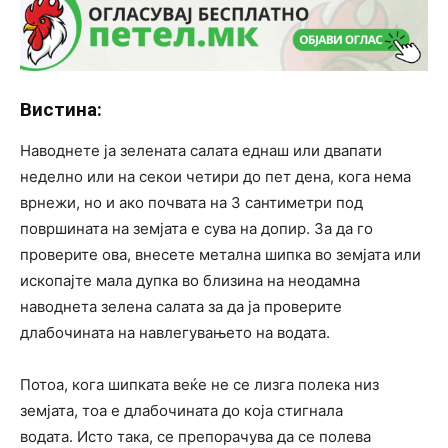
Вистина:
Наводнете ја зелената салата еднаш или двапати
неделно или на секои четири до пет дена, кога нема
врнежи, но и ако почвата на 3 сантиметри под
површината на земјата е сува на допир. За да го
проверите ова, внесете метална шипка во земјата или
ископајте мала дупка во близина на неодамна
наводнета зелена салата за да ја проверите
длабочината на навлегувањето на водата.
Потоа, кога шипката веќе не се лизга полека низ
земјата, тоа е длабочината до која стигнала
водата. Исто така, се препорачува да се полева