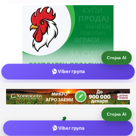
Стојна AI
Viber група