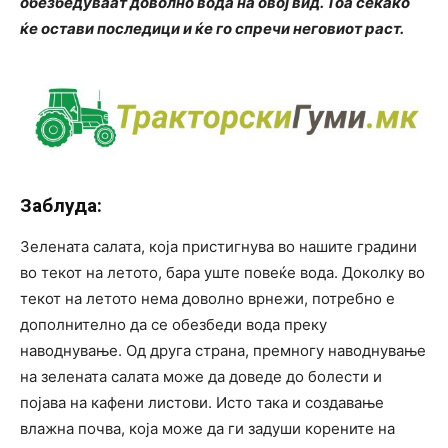
обезбедуваат доволно вода на овој вид. Тоа секако
ќе остави последици и ќе го спречи неговиот раст.
Заблуда:
Зелената салата, која пристигнува во нашите градини
во текот на летото, бара уште повеќе вода. Доколку во
текот на летото нема доволно врнежи, потребно е
дополнително да се обезбеди вода преку
наводнување. Од друга страна, премногу наводнување
на зелената салата може да доведе до болести и
појава на кафени листови. Исто така и создавање
влажна почва, која може да ги задуши корените на