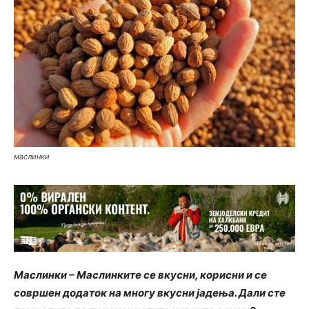
маслинки
Маслинки – Маслинките се вкусни, корисни и се
совршен додаток на многу вкусни јадења. Дали сте