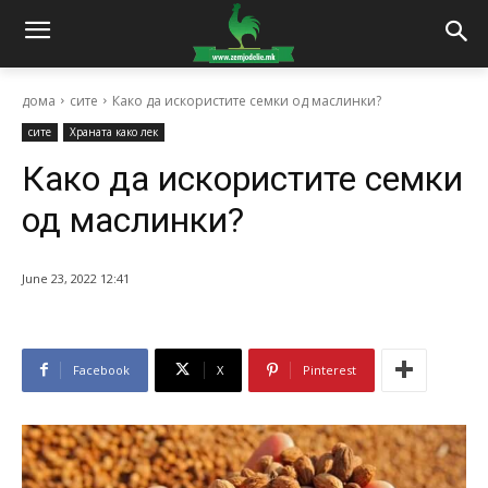
дома
сите
Како да искористите семки од маслинки?
сите
Храната како лек
Како да искористите семки
од маслинки?
June 23, 2022 12:41
Facebook
X
Pinterest