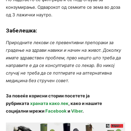
конзумирање. Одварокот од семките се зема во доза
од 3 лажички наутро.
Забелешка:
Природните лекови се превентивни препораки за
градење на здрави навики и начин на живот. Доколку
имате здравствен проблем, прво нешто што треба да
направите е да се консултирате со лекар. Во никој
случај не треба да се потпирате на алтернативна
медицина без стручен совет.
За повеќе корисни стории посетете ја
рубриката
храната како лек
, како и нашите
социјални мрежи
Facebook
и
Viber
.