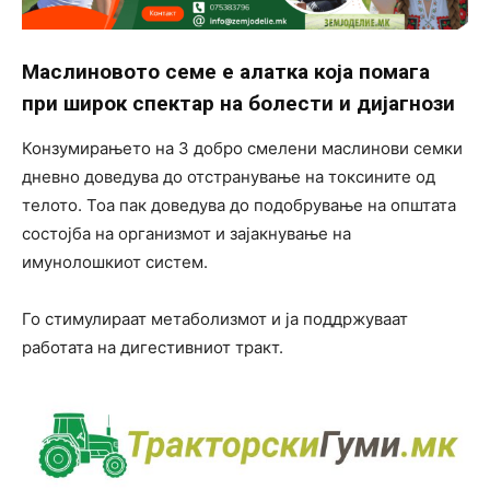
Маслиновото семе е алатка која помага
при широк спектар на болести и дијагнози
Конзумирањето на 3 добро смелени маслинови семки
дневно доведува до отстранување на токсините од
телото. Тоа пак доведува до подобрување на општата
состојба на организмот и зајакнување на
имунолошкиот систем.
Го стимулираат метаболизмот и ја поддржуваат
работата на дигестивниот тракт.