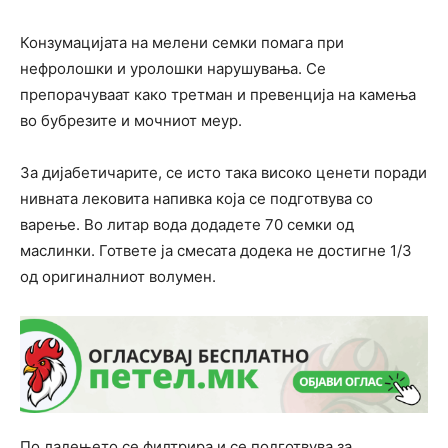
Конзумацијата на мелени семки помага при
нефролошки и уролошки нарушувања. Се
препорачуваат како третман и превенција на камења
во бубрезите и мочниот меур.
За дијабетичарите, се исто така високо ценети поради
нивната лековита напивка која се подготвува со
варење. Во литар вода додадете 70 семки од
маслинки. Гответе ја смесата додека не достигне 1/3
од оригиналниот волумен.
По ладењето се филтрира и се подготвува за