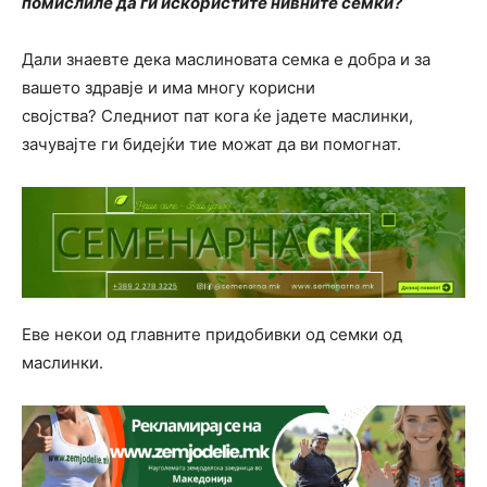
помислиле да ги искористите нивните семки?
Дали знаевте дека маслиновата семка е добра и за
вашето здравје и има многу корисни
својства? Следниот пат кога ќе јадете маслинки,
зачувајте ги бидејќи тие можат да ви помогнат.
Еве некои од главните придобивки од семки од
маслинки.