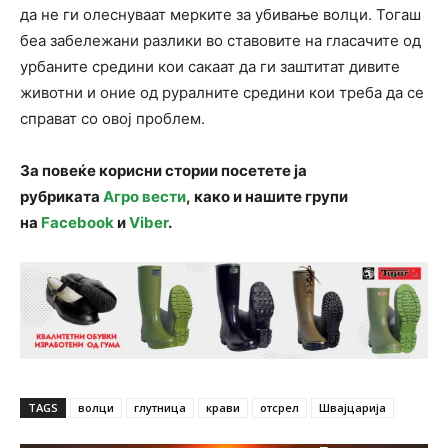
да не ги олеснуваат мерките за убивање волци. Тогаш
беа забележани разлики во ставовите на гласачите од
урбаните средини кои сакаат да ги заштитат дивите
животни и оние од руралните средини кои треба да се
справат со овој проблем.
За повеќе корисни стории посетете ја
рубриката
Агро вести
, како и нашите групи
на
Facebook
и
Viber
.
TAGS
волци
глутница
крави
отсрел
Швајцарија