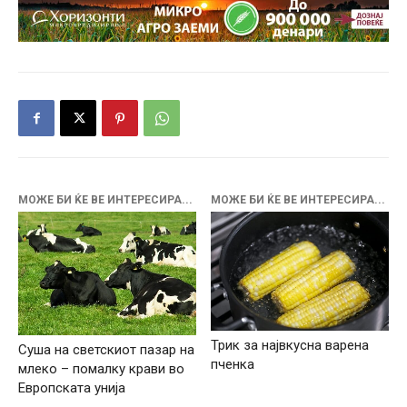
МОЖЕ БИ ЌЕ ВЕ ИНТЕРЕСИРА...
МОЖЕ БИ ЌЕ ВЕ ИНТЕРЕСИРА...
Трик за највкусна варена
Суша на светскиот пазар на
пченка
млеко – помалку крави во
Европската унија