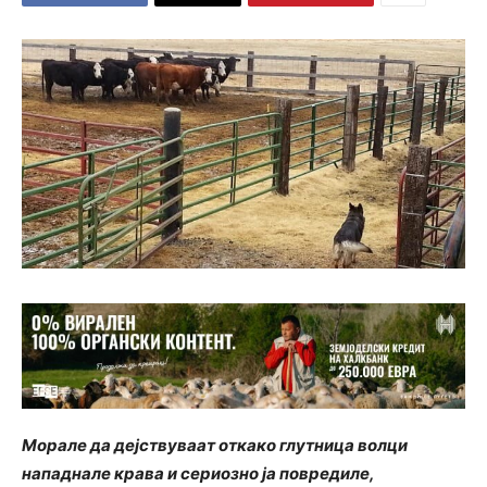
Морале да дејствуваат откако глутница волци
нападнале крава и сериозно ја повредиле,