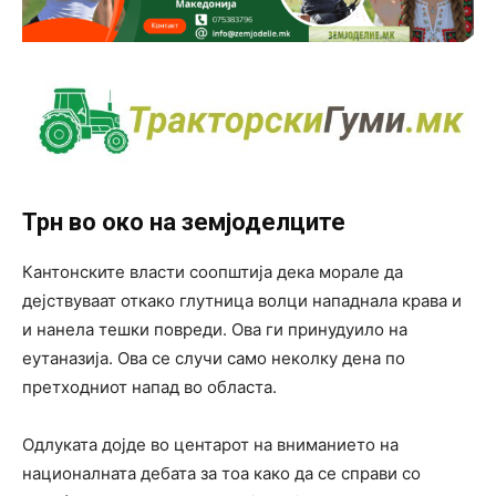
Трн во око на земјоделците
Кантонските власти соопштија дека морале да
дејствуваат откако глутница волци нападнала крава и
и нанела тешки повреди. Ова ги принудуило на
еутаназија. Ова се случи само неколку дена по
претходниот напад во областа.
Одлуката дојде во центарот на вниманието на
националната дебата за тоа како да се справи со