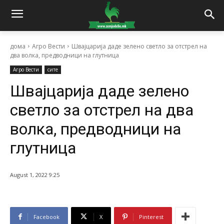
дома
Агро Вести
Швајцарија даде зелено светло за отстрел на
два волка, предводници на глутница
Агро Вести
сите
Швајцарија даде зелено
светло за отстрел на два
волка, предводници на
глутница
August 1, 2022 9:25
Facebook
X
Pinterest