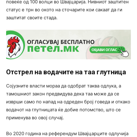
повеќе од 100 волци во Швајцарија. Нивниот заштитен
статус е трн во окото на сточарите кои сакаат да ги
заштитат своите стада.
Отстрел на водачите на таа глутница
Сојузните власти мораа да одобрат таква одлука, а
тамошниот закон предвидува дека таа може да се
изврши само по напад на одреден број говеда и откако
водачот на глутницата ќе добие потомство, што се
применува во овој случај.
Во 2020 година на референдум Швајцарците одлучија