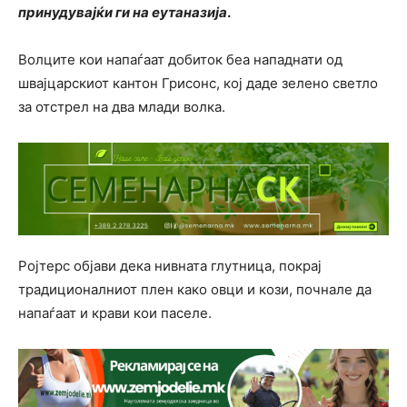
принудувајќи ги на еутаназија
.
Волците кои напаѓаат добиток беа нападнати од
швајцарскиот кантон Грисонс, кој даде зелено светло
за отстрел на два млади волка.
Ројтерс објави дека нивната глутница, покрај
традиционалниот плен како овци и кози, почнале да
напаѓаат и крави кои паселе.