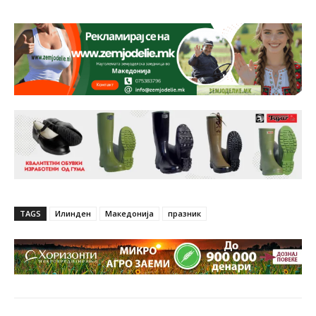
TAGS
Илинден
Македонија
празник