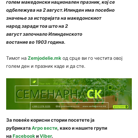
голем македонски национален празник, кој се
одбележува на 2 август. Илинден има посебно
значење за историјата на македонскиот
народ заради тоа што на 2
август започнало Илинденското
востание во 1903 година.
Тимот на
Zemjodelie.mk
од срце ви го честита овој
голем ден и празник каде и да сте.
За повеќе корисни стории посетете ја
рубриката
Агро вести
, како и нашите групи
на
Facebook
и
Viber
.