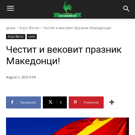
дома
Агро Вести
Честит и вековит празник Македонци!
Агро Вести
сите
Честит и вековит празник
Македонци!
August 2, 2022 9:04
Facebook
X
Pinterest