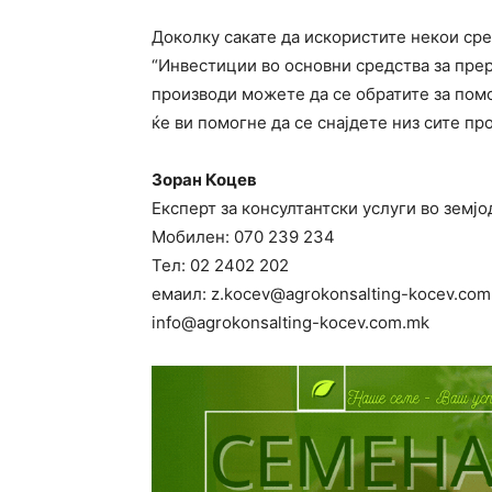
Доколку сакате да искористите некои ср
“Инвестиции во основни средства за прер
производи можете да се обратите за помо
ќе ви помогне да се снајдете низ сите п
Зоран Коцев
Експерт за консултантски услуги во зем
Мобилен:
070 239 234
Тел: 02 2402 202
емаил: z.kocev@agrokonsalting-kocev.co
info@agrokonsalting-kocev.com.mk