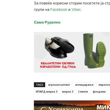
За повеќе корисни стории посетете ја ст
групи на
Facebook
и
Viber
.
Само Рурално
TAGS
агроконсалтинг
аплицирање
европс
ИПАРД мерка 3
мерка 3
Совети
фондови