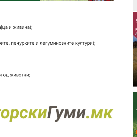
ајца и живина);
рите, печурките и легуминозните култури);
и од животни;