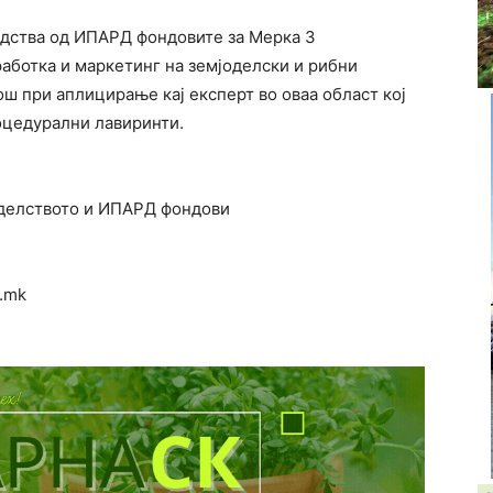
едства од ИПАРД фондовите за Мерка 3
аботка и маркетинг на земјоделски и рибни
ш при аплицирање кај експерт во оваа област кој
роцедурални лавиринти.
јоделството и ИПАРД фондови
m.mk