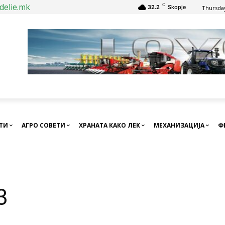
delie.mk
C
32.2
Skopje
Thursday
СТИ
АГРО СОВЕТИ
ХРАНАТА КАКО ЛЕК
МЕХАНИЗАЦИЈА
Ф
3