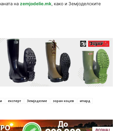
раната на
zemjodelie.mk
, како и Земјоделските
ки
експерт
Земјоделие
зоран коцев
ипард