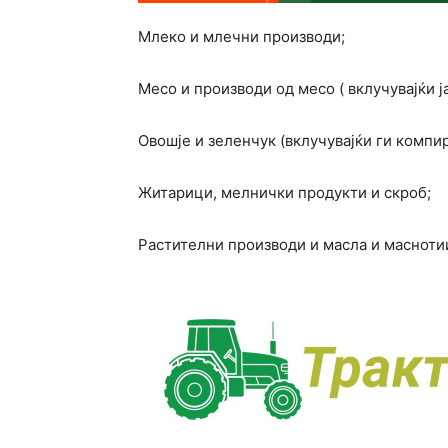
Млеко и млечни производи;
Месо и производи од месо ( вклучувајќи ј
Овошје и зеленчук (вклучувајќи ги компи
Житарици, мелнички продукти и скроб;
Растителни производи и масла и масноти