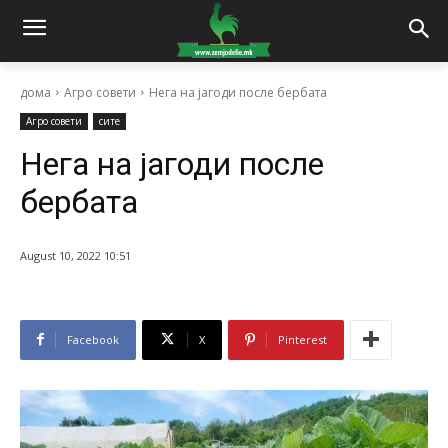
дома
Агро совети
Нега на јагоди после бербата
Агро совети
сите
Нега на јагоди после
бербата
August 10, 2022 10:51
Facebook
X
Pinterest