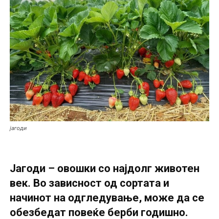
јагоди
Јагоди – овошки со најдолг животен
век. Во зависност од сортата и
начинот на одгледување, може да се
обезбедат повеќе берби годишно.