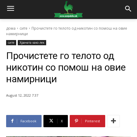
дома
сите
Прочистете го телото од никотин со помош на овие
намирници
сите
Храната како лек
Прочистете го телото од
никотин со помош на овие
намирници
August 12, 2022 7:37
Facebook
X
Pinterest