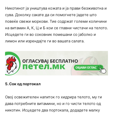
Никотинот ја уништува кожата и ја прави безживотна и
сува. Доколку сакате да си помогнете јадете што
повеќе свежи моркови. Тие содржат големи количини
на витамин А, К, Ц и Б кои се главни чистачи на телото.
Исцедете ги во соковник помешани со јаболко и
лимон или изрендајте ги во вашата салата.
5. Сок од портокал
Овој освежителен напиток го хидрира телото, му ги
дава потребните витамини, но и го чисти телото од
никотин. Исцедете два портокала, додадете малку