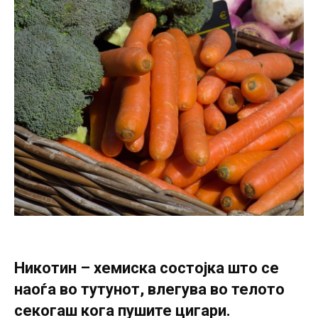
Никотин – хемиска состојка што се
наоѓа во тутунот, влегува во телото
секогаш кога пушите цигари.