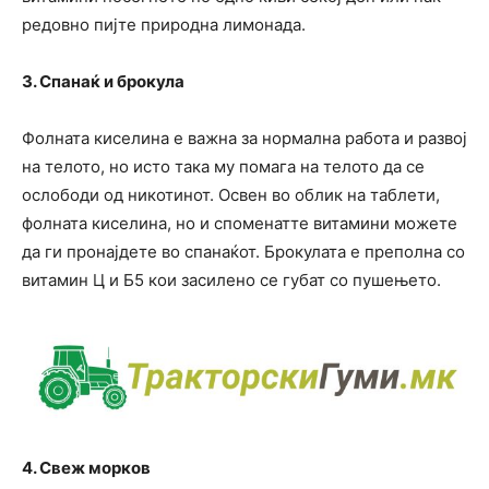
редовно пијте природна лимонада.
3. Спанаќ и брокула
Фолната киселина е важна за нормална работа и развој
на телото, но исто така му помага на телото да се
ослободи од никотинот. Освен во облик на таблети,
фолната киселина, но и споменатте витамини можете
да ги пронајдете во спанаќот. Брокулата е преполна со
витамин Ц и Б5 кои засилено се губат со пушењето.
4. Свеж морков