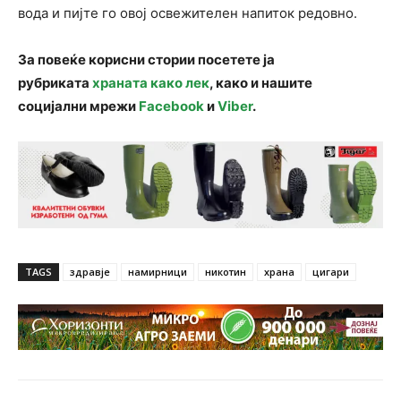
вода и пијте го овој освежителен напиток редовно.
За повеќе корисни стории посетете ја
рубриката
храната како лек
, како и нашите
социјални мрежи
Facebook
и
Viber
.
TAGS
здравје
намирници
никотин
храна
цигари