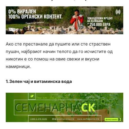
Ако сте престанале да пушите или сте страствен
пушач, најбрзиот начин телото да го исчистите од
никотин е со помош на овие свежи и вкусни
намирници.
1. Зелен чај и витаминска вода