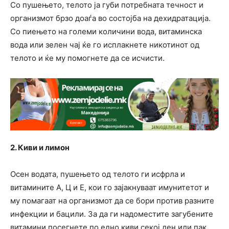
Со пушењето, телото ја губи потребната течност и
организмот брзо доаѓа во состојба на дехидратација.
Со пиењето на големи количини вода, витаминска
вода или зелен чај ќе го исплакнете никотинот од
телото и ќе му помогнете да се исчисти.
2. Киви и лимон
Осен водата, пушењето од телото ги исфрла и
витамините А, Ц и Е, кои го зајакнуваат имунитетот и
му помагаат на организмот да се бори против разните
инфекции и бацили. За да ги надоместите загубените
витамини посегнете по едно киви секој ден или пак