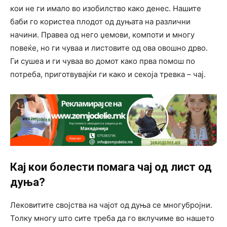
кои не ги имало во изобилство како денес. Нашите
баби го користеа плодот од дуњата на различни
начини. Правеа од него џемови, компоти и многу
повеќе, но ги чуваа и листовите од ова овошно дрво.
Ги сушеа и ги чуваа во домот како прва помош по
потреба, приготвувајќи ги како и секоја тревка – чај.
Кај кои болести помага чај од лист од
дуња?
Лековитите својства на чајот од дуња се многубројни.
Толку многу што сите треба да го вклучиме во нашето