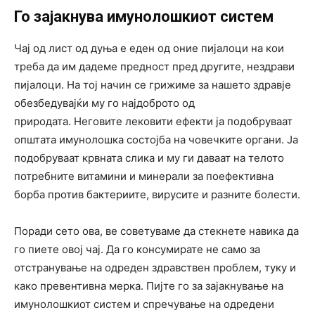
Го зајакнува имунолошкиот систем
Чај од лист од дуња е еден од оние пијалоци на кои
треба да им дадеме предност пред другите, нездрави
пијалоци. На тој начин се грижиме за нашето здравје
обезбедувајќи му го најдоброто од
природата. Неговите лековити ефекти ја подобруваат
општата имунолошка состојба на човечките органи. Ја
подобруваат крвната слика и му ги даваат на телото
потребните витамини и минерали за поефективна
борба против бактериите, вирусите и разните болести.
Поради сето ова, ве советуваме да стекнете навика да
го пиете овој чај. Да го консумирате не само за
отстранување на одреден здравствен проблем, туку и
како превентивна мерка. Пијте го за зајакнување на
имунолошкиот систем и спречување на одредени