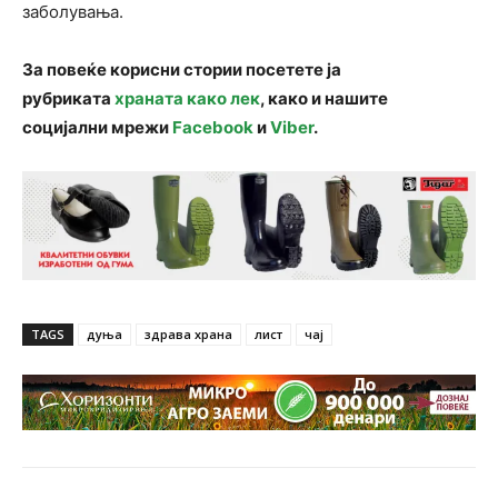
заболувања.
За повеќе корисни стории посетете ја
рубриката
храната како лек
, како и нашите
социјални мрежи
Facebook
и
Viber
.
TAGS
дуња
здрава храна
лист
чај