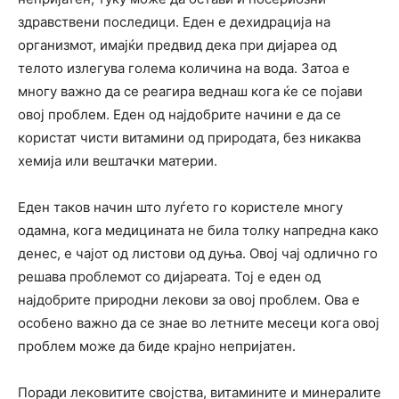
здравствени последици. Еден е дехидрација на
организмот, имајќи предвид дека при дијареа од
телото излегува голема количина на вода. Затоа е
многу важно да се реагира веднаш кога ќе се појави
овој проблем. Еден од најдобрите начини е да се
користат чисти витамини од природата, без никаква
хемија или вештачки материи.
Еден таков начин што луѓето го користеле многу
одамна, кога медицината не била толку напредна како
денес, е чајот од листови од дуња. Овој чај одлично го
решава проблемот со дијареата. Тој е еден од
најдобрите природни лекови за овој проблем. Ова е
особено важно да се знае во летните месеци кога овој
проблем може да биде крајно непријатен.
Поради лековитите својства, витамините и минералите