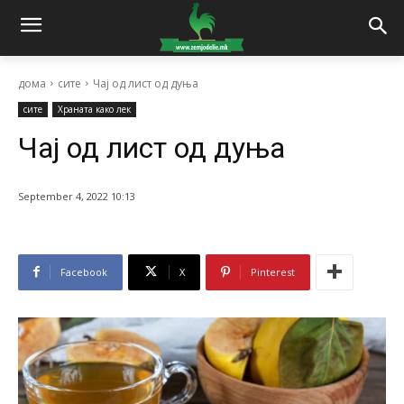
дома
сите
Чај од лист од дуња
сите
Храната како лек
Чај од лист од дуња
September 4, 2022 10:13
Facebook
X
Pinterest