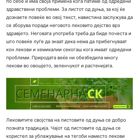
по себе и има своја примена кога патиме од одредени
здравствени проблеми. За листот од дуња, за кој ќе
дознаете повеќе во овој текст, навистина заслужува да
се зборува поради неговото лековито дејство врз
здравјето. Неговата употреба треба да биде почеста и
што повеќе луѓе да знаат дека нема да прибегнуваат
кон лекови и хемикалии секогаш кога имаат одредени
проблеми. Природата веќе ни обезбедила многу
лекови во овошјето, зеленчукот и растенијата.
Лековитите својства на листовите од дуња се добро
позната традиција. Чајот од листовите од дуња се
користел за ублажување на тегоби наместо лекови