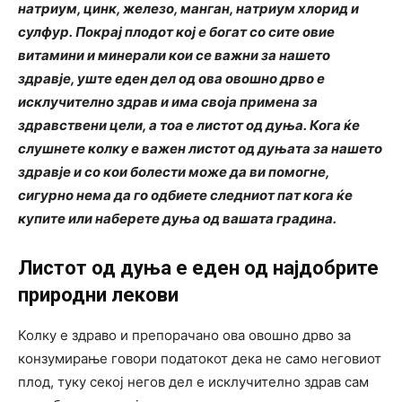
натриум, цинк, железо, манган, натриум хлорид и
сулфур. Покрај плодот кој е богат со сите овие
витамини и минерали кои се важни за нашето
здравје, уште еден дел од ова овошно дрво е
исклучително здрав и има своја примена за
здравствени цели, а тоа е листот од дуња. Кога ќе
слушнете колку е важен листот од дуњата за нашето
здравје и со кои болести може да ви помогне,
сигурно нема да го одбиете следниот пат кога ќе
купите или наберете дуња од вашата градина.
Листот од дуња е еден од најдобрите
природни лекови
Колку е здраво и препорачано ова овошно дрво за
конзумирање говори податокот дека не само неговиот
плод, туку секој негов дел е исклучително здрав сам