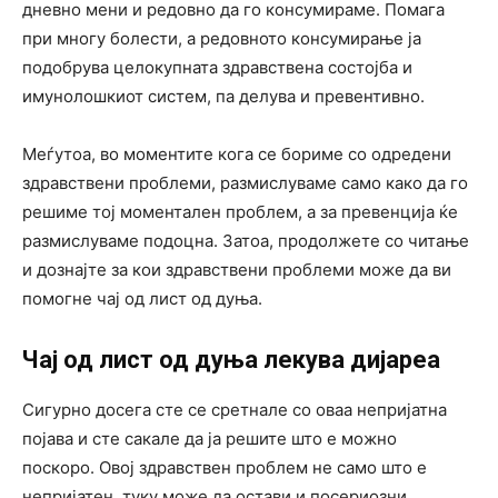
дневно мени и редовно да го консумираме. Помага
при многу болести, а редовното консумирање ја
подобрува целокупната здравствена состојба и
имунолошкиот систем, па делува и превентивно.
Меѓутоа, во моментите кога се бориме со одредени
здравствени проблеми, размислуваме само како да го
решиме тој моментален проблем, а за превенција ќе
размислуваме подоцна. Затоа, продолжете со читање
и дознајте за кои здравствени проблеми може да ви
помогне чај од лист од дуња.
Чај од лист од дуња лекува дијареа
Сигурно досега сте се сретнале со оваа непријатна
појава и сте сакале да ја решите што е можно
поскоро. Овој здравствен проблем не само што е
непријатен, туку може да остави и посериозни