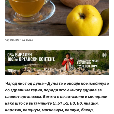
Чај од лист од дуња
Чај од лист од дуња – Дуњата е овошје кое изобилува
со здрави материи, поради што е многу здрава за
нашиот организам. Богата е со витамини и минерали
како што се витамините Ц, Б1, Б2, Б3, Б6, ниацин,
каротин, калциум, магнезиум, калиум, бакар,