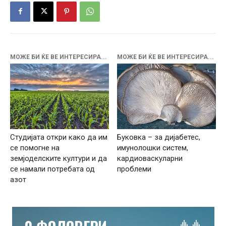
МОЖЕ БИ ЌЕ ВЕ ИНТЕРЕСИРА...
МОЖЕ БИ ЌЕ ВЕ ИНТЕРЕСИРА...
Буковка – за дијабетес,
Студијата откри како да им
имунолошки систем,
се помогне на
кардиоваскуларни
земјоделските култури и да
проблеми
се намали потребата од
азот