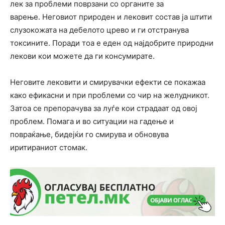
лек за проблеми поврзани со органите за
варење. Неговиот природен и лековит состав ја штити
слузокожата на дебелото црево и ги отстранува
токсините. Поради тоа е еден од најдобрите природни
лекови кои можете да ги консумирате.
Неговите лековити и смирувачки ефекти се покажаа
како ефикасни и при проблеми со чир на желудникот.
Затоа се препорачува за луѓе кои страдаат од овој
проблем. Помага и во ситуации на гадење и
повраќање, бидејќи го смирува и обновува
иритираниот стомак.