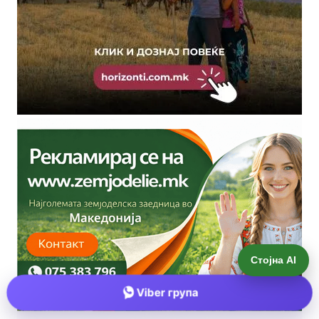
Стојна AI
Viber група