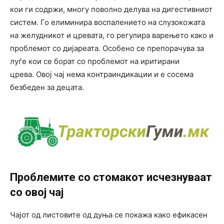
кои ги содржи, многу поволно делува на дигестивниот
систем. Го елиминира воспалението на слузокожата
на желудникот и цревата, го регулира варењето како и
проблемот со дијареата. Особено се препорачува за
луѓе кои се борат со проблемот на иритирани
црева. Овој чај нема контраиндикации и е сосема
безбеден за децата.
Проблемите со стомакот исчезнуваат
со овој чај
Чајот од листовите од дуња се покажа како ефикасен