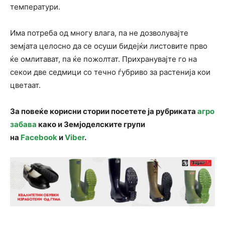
температури.
Има потреба од многу влага, па не дозволувајте
земјата целосно да се осуши бидејќи листовите прво
ќе омлитават, па ќе пожолтат. Прихранувајте го на
секои две седмици со течно ѓубриво за растенија кои
цветаат.
За повеќе корисни стории посетете ја рубриката
агро
забава
како и Земјоделските групи
на
Facebook
и
Viber
.