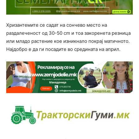
Хризантемите се садат на сончево место на
раздалеченост од 30-50 cm и тоа закоренета резница
или младо растение кое изникнало покрај матичното.
Најдобро е да ги посадите во средината на април.