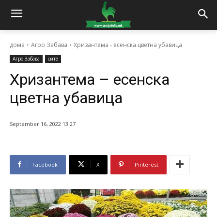
дома
Агро Забава
Хризантема - есенска цветна убавица
Агро Забава
сите
Хризантема – есенска
цветна убавица
September 16, 2022 13:27
Facebook
X
Pinterest