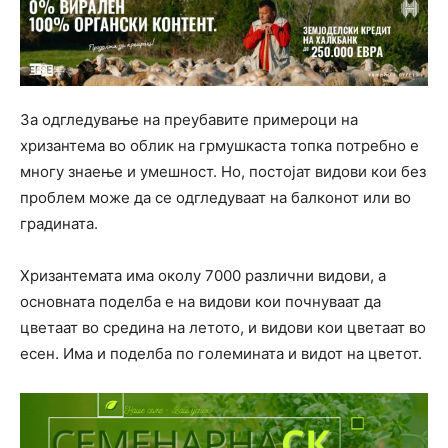
За одгледување на преубавите примероци на
хризантема во облик на грмушкаста топка потребно е
многу знаење и умешност. Но, постојат видови кои без
проблем може да се одгледуваат на балконот или во
градината.
Хризантемата има околу 7000 различни видови, а
основната поделба е на видови кои почнуваат да
цветаат во средина на летото, и видови кои цветаат во
есен. Има и поделба по големината и видот на цветот.