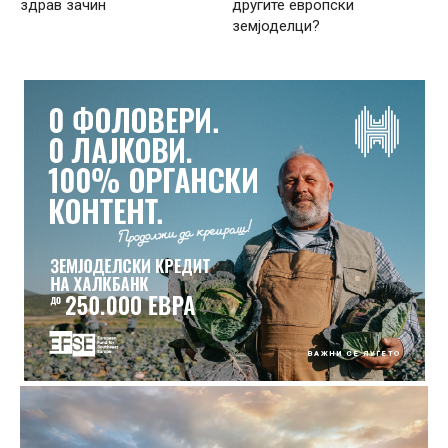
здрав зачин
другите европски
земјоделци?