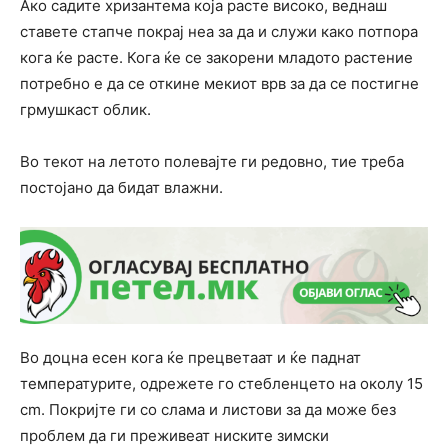
Ако садите хризантема која расте високо, веднаш
ставете стапче покрај неа за да и служи како потпора
кога ќе расте. Кога ќе се закорени младото растение
потребно е да се откине мекиот врв за да се постигне
грмушкаст облик.
Во текот на летото полевајте ги редовно, тие треба
постојано да бидат влажни.
Во доцна есен кога ќе прецветаат и ќе паднат
температурите, одрежете го стебленцето на околу 15
cm. Покријте ги со слама и листови за да може без
проблем да ги преживеат ниските зимски