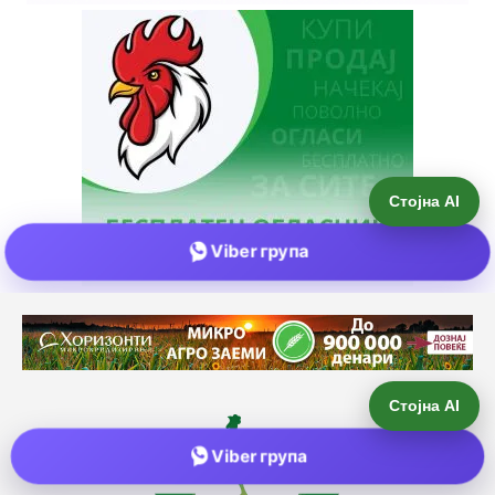
Стојна AI
Viber група