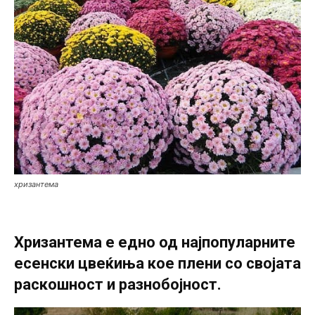
хризантема
Хризантема е едно од најпопуларните
есенски цвеќиња кое плени со својата
раскошност и разнобојност.