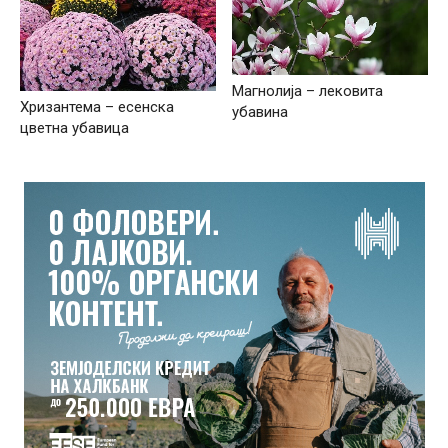
Магнолија – лековита
Хризантема – есенска
убавина
цветна убавица