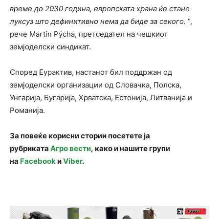
време до 2030 година, европската храна ќе стане
луксуз што дефинитивно нема да биде за секого.
“,
рече Martin Pýcha, претседател на чешкиот
земјоделски синдикат.
Според Еурактив, настанот бил поддржан од
земјоделски организации од Словачка, Полска,
Унгарија, Бугарија, Хрватска, Естонија, Литванија и
Романија.
За повеќе корисни стории посетете ја
рубриката
Агро вести
, како и нашите групи
на
Facebook
и
Viber
.