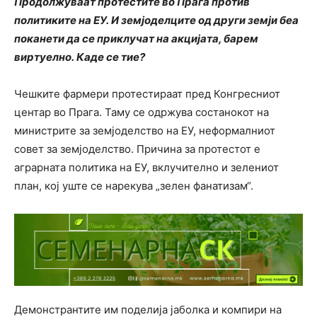
Продолжуваат протестите во Прага против
политиките на ЕУ. И земјоделците од други земји беа
поканети да се приклучат на акцијата, барем
виртуелно. Каде се тие?
Чешките фармери протестираат пред Конгресниот
центар во Прага. Таму се одржува состанокот на
министрите за земјоделство на ЕУ, неформалниот
совет за земјоделство. Причина за протестот е
аграрната политика на ЕУ, вклучително и зелениот
план, кој уште се нарекува „зелен фанатизам“.
Демонстрантите им поделија јаболка и компири на