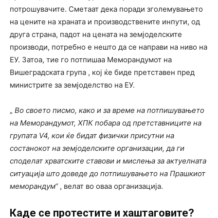
потрошувачите. Сметаат дека поради зголемувањето
на цените на храната и производствените инпути, од
друга страна, падот на цената на земјоделските
производи, потребно е нешто да се направи на ниво на
ЕУ. Затоа, тие го потпишаа Меморандумот на
Вишеградската група , кој ќе биде претставен пред
министрите за земјоделство на ЕУ.
„
Во своето писмо, како и за време на потпишувањето
на Меморандумот, ХПК побара од претставниците на
групата V4, кои ќе бидат физички присутни на
состанокот на земјоделските организации, да ги
споделат хрватските ставови и мислења за актуелната
ситуација што доведе до потпишувањето на Прашкиот
меморандум“
, велат во оваа организација.
Каде се протестите и хаштаговите?