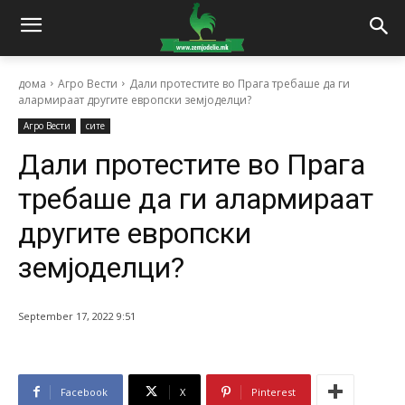
дома
Агро Вести
Дали протестите во Прага требаше да ги
алармираат другите европски земјоделци?
Агро Вести
сите
Дали протестите во Прага
требаше да ги алармираат
другите европски
земјоделци?
September 17, 2022 9:51
Facebook
X
Pinterest