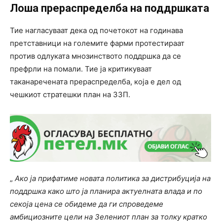
Лоша прераспределба на поддршката
Тие нагласуваат дека од почетокот на годинава
претставници на големите фарми протестираат
против одлуката мнозинството поддршка да се
префрли на помали. Тие ја критикуваат
таканаречената прераспределба, која е дел од
чешкиот стратешки план на ЗЗП.
„
Ако ја прифатиме новата политика за дистрибуција на
поддршка како што ја планира актуелната влада и по
секоја цена се обидеме да ги спроведеме
амбициозните цели на Зелениот план за толку кратко