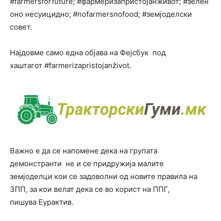
#farmersforfuture; #фармеризапристојанживот; #зелен
оно несуицидно; #nofarmersnofood; #земјоделски
совет.
Најдовме само една објава на Фејсбук под
хаштагот #farmerizapristojanživot.
Важно е да се напомене дека на групата
демонстранти не и се придружија малите
земјоделци кои се задоволни од новите правила на
ЗПП, за кои велат дека се во корист на ППГ,
пишува Еурактив.