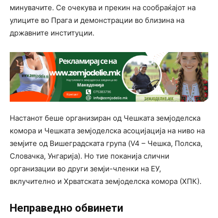
минувачите. Се очекува и прекин на сообраќајот на
улиците во Прага и демонстрации во близина на
државните институции.
Настанот беше организиран од Чешката земјоделска
комора и Чешката земјоделска асоцијација на ниво на
земјите од Вишеградската група (V4 – Чешка, Полска,
Словачка, Унгарија). Но тие поканија слични
организации во други земји-членки на ЕУ,
вклучително и Хрватската земјоделска комора (ХПК).
Неправедно обвинети