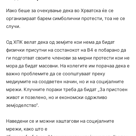
Иако беше за очекување дека во Хрватска ќе се
организираат барем симболични протести, тоа не се
случи.
Од ХПК велат дека од земјите кои нема да бидат
физички присутни на состанокот на В4 е побарано да
ги подготват своите членови за мирни протести кои не
мора да бидат масовни. На колегите им порачаа дека е
важно проблемите да се соопштуваат преку
медиумите на соодветен начин, но и на социјалните
мрежи. Клучните пораки треба да бидат „За пристоен
живот и позелено, но и економски одржливо
земјоделство“.
Наведени се и можни хаштагови на социјалните
мрежи, како што е