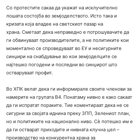
Со протестите сакаа да укажат на исклучително
лошата состојба во земјоделството. Исто така и
кризата која владее на светскиот пазар на
храна. Сметаат дека неправедно е потрошувачите да
ги обвинуваат производителите, а не политиките кои
моментално се спроведуваат во ЕУ и несигурните
синџири на снабдување во кои земјоделците се
најтешко погодени и последни во синџирот што
остваруваат профит.
Во ХПК велат дека ги информирале своите членови за
намерите на групата В4. Понатаму нивно е како сакаат
да ги испратат пораките. Тие коментираат дека не се
сигурни за својата иднина преку ЗПП, Зелениот план,
но и политиките на национално ниво. Сè потешко им е
да ги остварат приходите и нивната клучна цел –
производство на конкурентна храна за