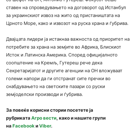
ставен на спроведувањето на договорот од Истанбул
за украинскиот извоз на жито од пристаништата на
Црното Море, како и извозот на руска храна и ѓубрива.
Двајцата лидери ја истакнаа важноста од приоритет на
потребите за храна на земјите во Африка, Блискиот
Исток и Латинска Америка. Според официјалното
соопштение на Кремљ, Гутереш рече дека
Секретаријатот и другите агенции на ОН вложуваат
големи напори да ги отстранат сите пречки во
снабдувањето на светските пазари со руски
земјоделски производи и ѓубрива.
За повеќе корисни стории посетете ја
рубриката
Агро вести
, како и нашите групи
на
Facebook
и
Viber
.