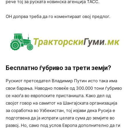
рече тој за руската новинска агенција ТАСС.
ОН допрва треба да го коментираат овој предлог.
Бесплатно ѓубриво за трети земји?
Рускиот претседател Владимир Путин исто така има
свои барања. Наводно повеќе од 300.000 тони ѓубриво
се наоѓа во европските пристаништа. Како дел од
својот говор на самитот на Шангајската организација
за соработка во Узбекистан, тој изјави дека Русија е
подготвена да ја испрати целата сума до земјите во
развој. Но, само под услов Европа дополнително да ги