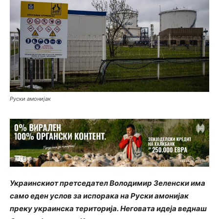
Руски амонијак
Украинскиот претседател Володимир Зеленски има
само еден услов за испорака на Руски амонијак
преку украинска територија. Неговата идеја веднаш