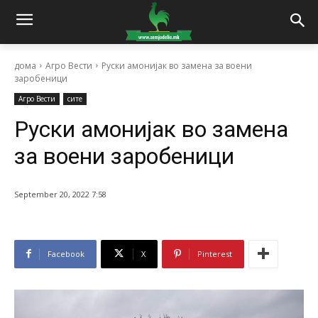
дома
Агро Вести
Руски амонијак во замена за воени
заробеници
Агро Вести
сите
Руски амонијак во замена
за воени заробеници
September 20, 2022 7:58
Facebook
X
Pinterest