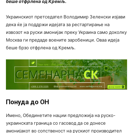
беше отфрлена од Кремљ
.
Украинскиот претседател Володимир Зеленски изјави
дека ќе ја поддржи идејата за рестартирање на
извозот на руски амонијак преку Украина само доколку
Москва ги предаде воените заробеници. Оваа идеја
беше брзо отфрлена од Кремљ.
Понуда до ОН
Имено, Обединетите нации предложија на руско-
украинската граница со гасовод да се донесе
амонијакот во сопственост на рускиот производител