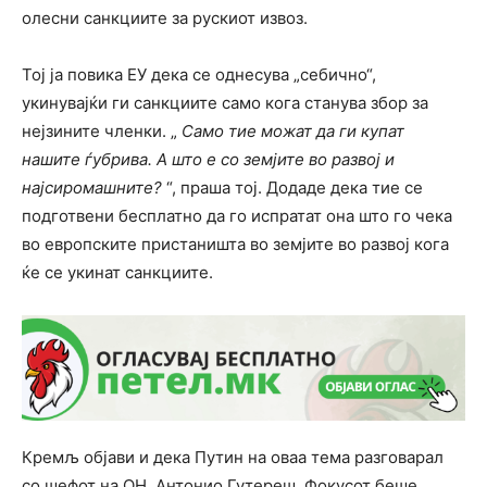
олесни санкциите за рускиот извоз.
Тој ја повика ЕУ дека се однесува „себично“,
укинувајќи ги санкциите само кога станува збор за
нејзините членки. „
Само тие можат да ги купат
нашите ѓубрива. А што е со земјите во развој и
најсиромашните?
“, праша тој. Додаде дека тие се
подготвени бесплатно да го испратат она што го чека
во европските пристаништа во земјите во развој кога
ќе се укинат санкциите.
Кремљ објави и дека Путин на оваа тема разговарал
со шефот на ОН, Антонио Гутереш. Фокусот беше