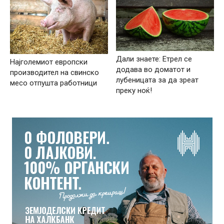
Дали знаете: Етрел се
Најголемиот европски
додава во доматот и
производител на свинско
лубеницата за да зреат
месо отпушта работници
преку ноќ!