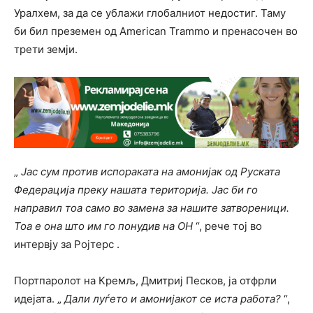
Уралхем, за да се ублажи глобалниот недостиг. Таму
би бил преземен од American Trammo и пренасочен во
трети земји.
„
Јас сум против испораката на амонијак од Руската
Федерација преку нашата територија. Јас би го
направил тоа само во замена за нашите затвореници.
Тоа е она што им го понудив на ОН
“, рече тој во
интервју за Ројтерс .
Портпаролот на Кремљ, Дмитриј Песков, ја отфрли
идејата. „
Дали луѓето и амонијакот се иста работа?
“,