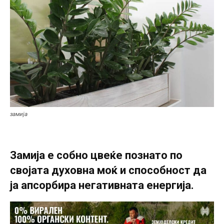
замија
Замија е собно цвеќе познато по
својата духовна моќ и способност да
ја апсорбира негативната енергија.