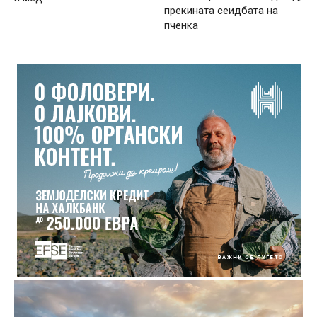
прекината сеидбата на
пченка