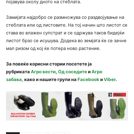
појавува околу дното на стеблата.
Замијата најдобро се размножува со раздвојување на
стеблата или од листовите. На тој начин што листот се
става во влажен супстрат и се одржува таков бидејќи
листот брзо се исушува. Додека во земјата ќе се зачне
мал ризом од кој ќе потера ново растение.
За повеќе корисни стории посетете ја
рубриката
Агро вести
,
Од соседите
и
Агро
забава
,
како и нашите групи на
Facebook
и
Viber
.