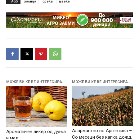
TAGS
замија
среќа
цвеќе
МОЖЕ БИ ЌЕ ВЕ ИНТЕРЕСИРА...
МОЖЕ БИ ЌЕ ВЕ ИНТЕРЕСИРА...
Алармантно во Аргентина –
Ароматичен ликер од дуња
Со месеци без капка дожд,
и мед