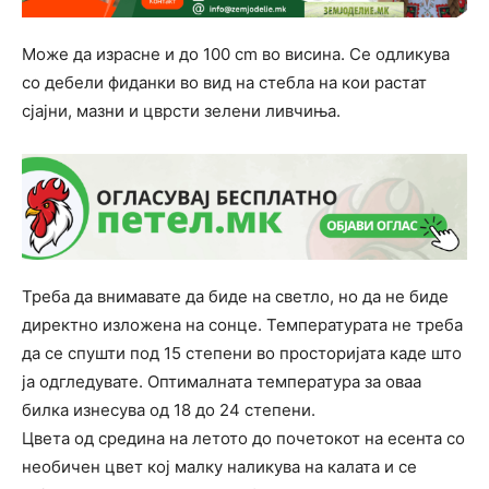
Може да израсне и до 100 cm во висина. Се одликува
со дебели фиданки во вид на стебла на кои растат
сјајни, мазни и цврсти зелени ливчиња.
Треба да внимавате да биде на светло, но да не биде
директно изложена на сонце. Температурата не треба
да се спушти под 15 степени во просторијата каде што
ја одгледувате. Оптималната температура за оваа
билка изнесува од 18 до 24 степени.
Цвета од средина на летото до почетокот на есента со
необичен цвет кој малку наликува на калата и се