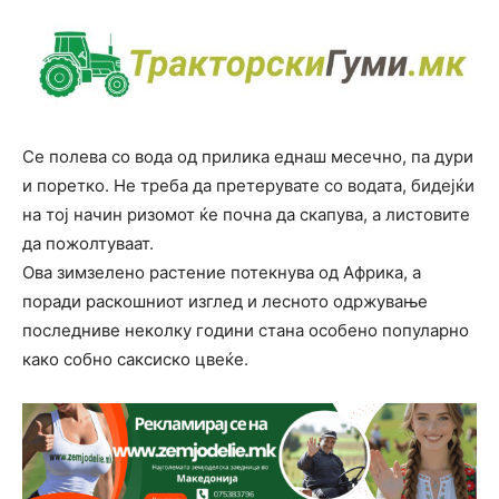
Се полева со вода од прилика еднаш месечно, па дури
и поретко. Не треба да претерувате со водата, бидејќи
на тој начин ризомот ќе почна да скапува, а листовите
да пожолтуваат.
Ова зимзелено растение потекнува од Африка, а
поради раскошниот изглед и лесното одржување
последниве неколку години стана особено популарно
како собно саксиско цвеќе.