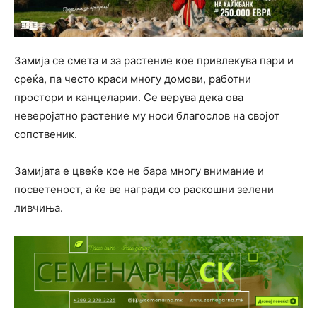
Замија се смета и за растение кое привлекува пари и
среќа, па често краси многу домови, работни
простори и канцеларии. Се верува дека ова
неверојатно растение му носи благослов на својот
сопственик.
Замијата е цвеќе кое не бара многу внимание и
посветеност, а ќе ве награди со раскошни зелени
ливчиња.