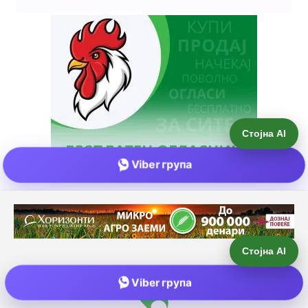
Стојна AI
Viber група