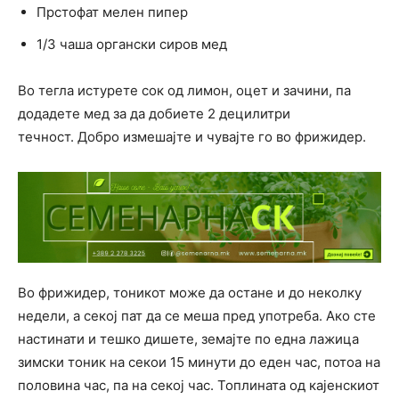
Прстофат мелен пипер
1/3 чаша органски сиров мед
Во тегла истурете сок од лимон, оцет и зачини, па
додадете мед за да добиете 2 децилитри
течност. Добро измешајте и чувајте го во фрижидер.
Во фрижидер, тоникот може да остане и до неколку
недели, а секој пат да се меша пред употреба. Ако сте
настинати и тешко дишете, земајте по една лажица
зимски тоник на секои 15 минути до еден час, потоа на
половина час, па на секој час. Топлината од кајенскиот