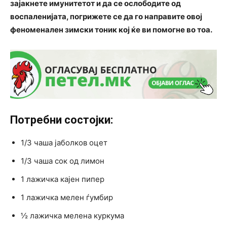
зајакнете имунитетот и да се ослободите од
воспаленијата, погрижете се да го направите овој
феноменален зимски тоник кој ќе ви помогне во тоа.
Потребни состојки:
1/3 чаша јаболков оцет
1/3 чаша сок од лимон
1 лажичка кајен пипер
1 лажичка мелен ѓумбир
½ лажичка мелена куркума