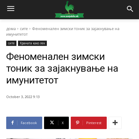
дома
сите
Феноменален зимски тоник за зајакнување на
имунитетот
сите
Храната како лек
Феноменален зимски
тоник за зајакнување на
имунитетот
October 3, 2022 9:13
Facebook
X
Pinterest