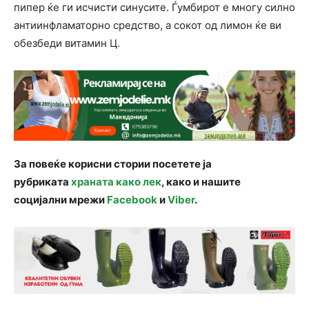
пипер ќе ги исчисти синусите. Ѓумбирот е многу силно
антиинфламаторно средство, а сокот од лимон ќе ви
обезбеди витамин Ц.
За повеќе корисни стории посетете ја
рубриката
храната како лек
, како и нашите
социјални мрежи
Facebook
и
Viber
.