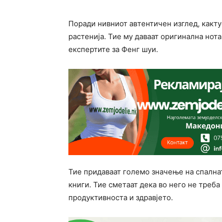
Поради нивниот автентичен изглед, какт
растенија. Тие му даваат оригинална нот
експертите за Фенг шуи.
Тие придаваат големо значење на спалнат
книги. Тие сметаат дека во него не треба
продуктивноста и здравјето.