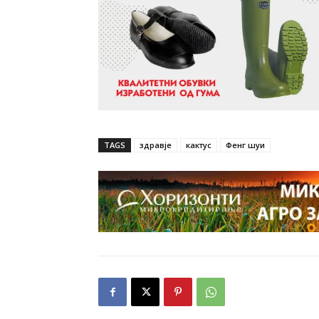
TAGS
здравје
кактус
Фенг шуи