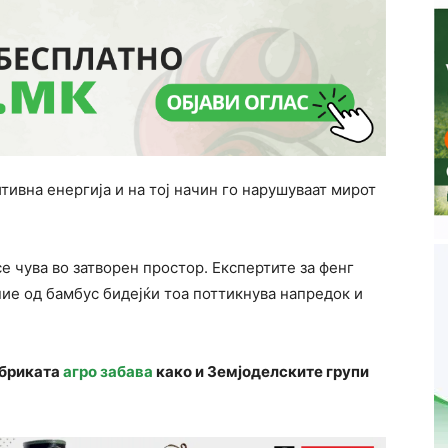
тивна енергија и на тој начин го нарушуваат мирот
е чува во затворен простор. Експертите за фенг
ние од бамбус бидејќи тоа поттикнува напредок и
убриката
агро забава
како и Земјоделските групи