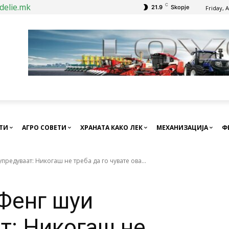
delie.mk
C
21.9
Skopje
Friday, 
СТИ
АГРО СОВЕТИ
ХРАНАТА КАКО ЛЕК
МЕХАНИЗАЦИЈА
Ф
предуваат: Никогаш не треба да го чувате ова...
 Фенг шуи
т: Никогаш не