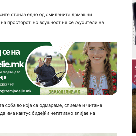
усите станаа едно од омилените домашни
а на просторот, но всушност не се љубители на
а соба во која се одмараме, спиеме и читаме
 да има кактус бидејќи негативно влијае на