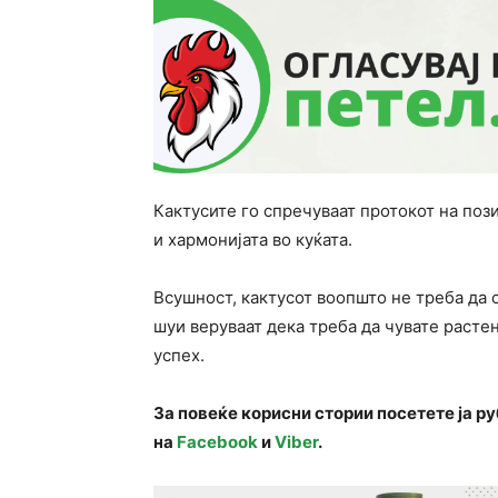
Кактусите го спречуваат протокот на пози
и хармонијата во куќата.
Всушност, кактусот воопшто не треба да с
шуи веруваат дека треба да чувате расте
успех.
За повеќе корисни стории посетете ја р
на
Facebook
и
Viber
.