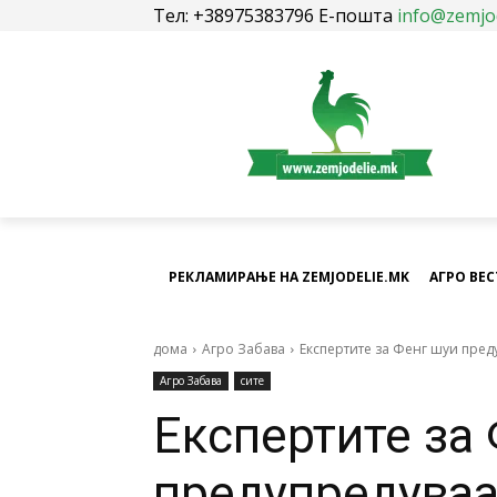
Тел: +38975383796 Е-пошта
info@zemjo
РЕКЛАМИРАЊЕ НА ZEMJODELIE.MK
АГРО ВЕ
дома
Агро Забава
Експертите за Фенг шуи преду
Агро Забава
сите
Експертите за
предупредуваа