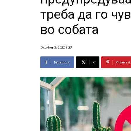
треба да го чу
во собата
October 3, 2022 9:23
Facebook
X
Pinterest