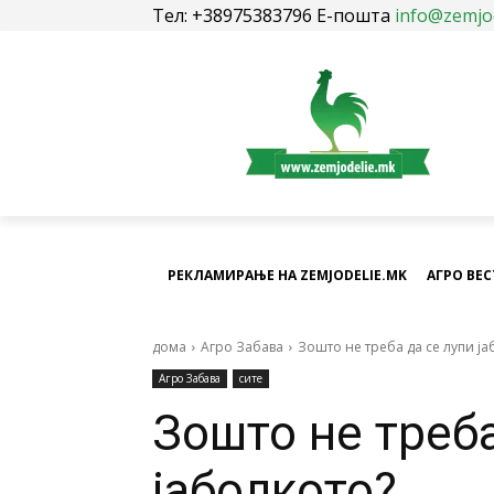
Тел: +38975383796 Е-пошта
info@zemjo
РЕКЛАМИРАЊЕ НА ZEMJODELIE.MK
АГРО ВЕ
дома
Агро Забава
Зошто не треба да се лупи ја
Агро Забава
сите
Зошто не треба
јаболкото?