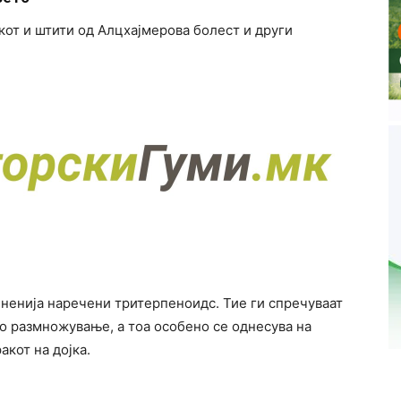
кот и штити од Алцхајмерова болест и други
иненија наречени тритерпеноидс. Тие ги спречуваат
то размножување, а тоа особено се однесува на
акот на дојка.