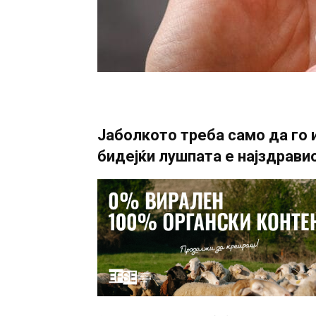
Јаболкото треба само да го и
бидејќи лушпата е најздравио