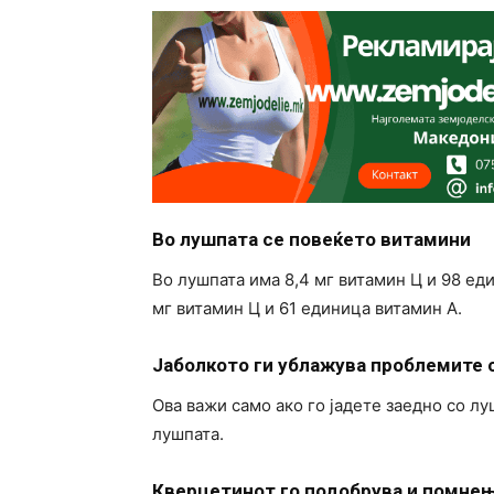
Во лушпата се повеќето витамини
Во лушпата има 8,4 мг витамин Ц и 98 ед
мг витамин Ц и 61 единица витамин А.
Јаболкото ги ублажува проблемите
Ова важи само ако го јадете заедно со лу
лушпата.
Кверцетинот го подобрува и помне