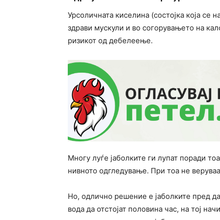
Урсоличната киселина (состојка која се н
здрави мускули и во согорувањето на кал
ризикот од дебелеење.
Многу луѓе јаболките ги лупат поради то
нивното одгледување. При тоа не веруваа
Но, одлично решение е јаболките пред да
вода да отстојат половина час, на тој на