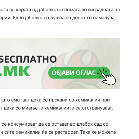
аоѓа во кората од јаболкото) помага во изградбата на
ории. Едно јаболко со лушпа во денот го намалува
а што сметаат дека се прскани со хемикалии при
т дека со миењето хемикалиите се отстрануваат.
 се консумираат да се остават во длабок сад со
чин сите хемикалии ќе се растворат. Така ќе можете