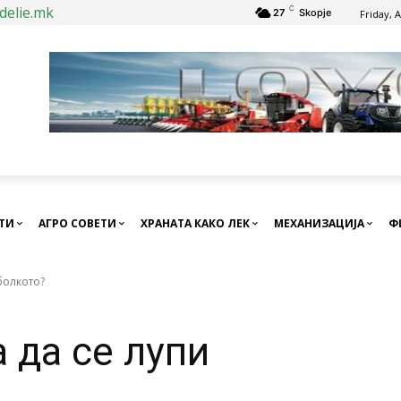
delie.mk
C
27
Skopje
Friday, 
СТИ
АГРО СОВЕТИ
ХРАНАТА КАКО ЛЕК
МЕХАНИЗАЦИЈА
Ф
болкото?
 да се лупи