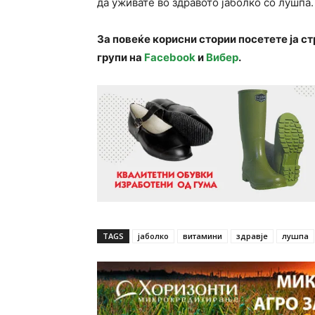
да уживате во здравото јаболко со лушпа.
За повеќе корисни стории посетете ја с
групи на
Facebook
и
Вибер
.
TAGS
јаболко
витамини
здравје
лушпа