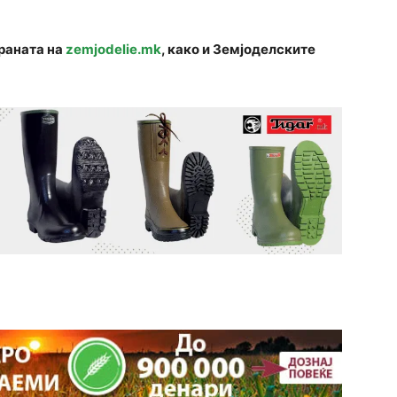
траната на
zemjodelie.mk
, како и Земјоделските