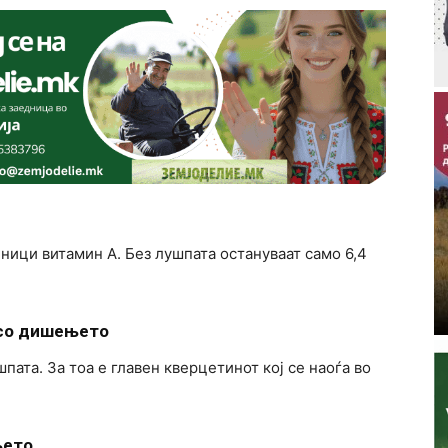
иници витамин А. Без лушпата остануваат само 6,4
 со дишењето
шпата. За тоа е главен кверцетинот кој се наоѓа во
њето