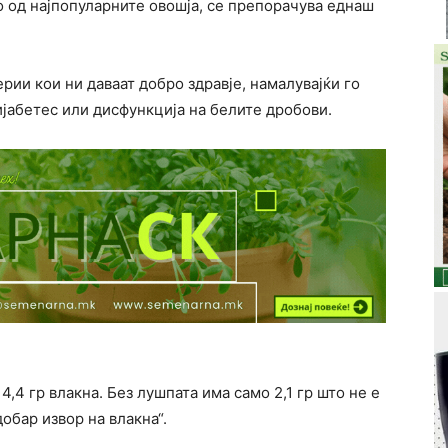
о од најпопуларните овошја, се препорачува еднаш
рии кои ни даваат добро здравје, намалувајќи го
ијабетес или дисфункција на белите дробови.
,4 гр влакна. Без лушпата има само 2,1 гр што не е
обар извор на влакна“.