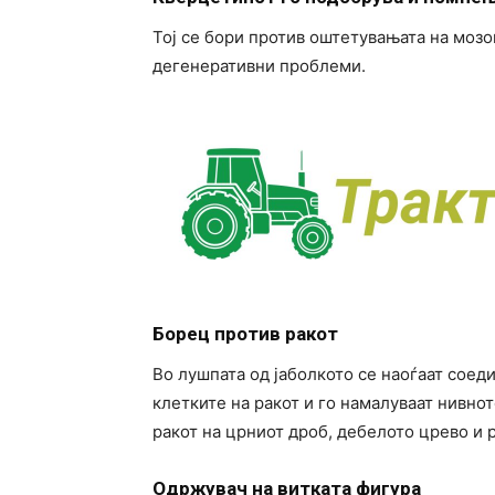
Тој се бори против оштетувањата на мозо
дегенеративни проблеми.
Борец против ракот
Во лушпата од јаболкото се наоѓаат соед
клетките на ракот и го намалуваат нивно
ракот на црниот дроб, дебелото црево и р
Одржувач на витката фигура