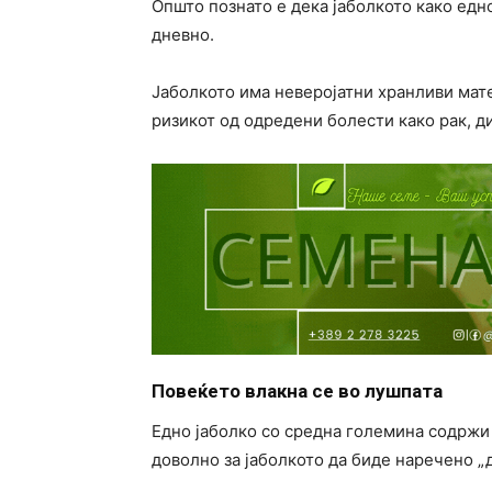
Општо познато е дека јаболкото како едн
дневно.
Јаболкото има неверојатни хранливи мате
ризикот од одредени болести како рак, д
Повеќето влакна се во лушпата
Едно јаболко со средна големина содржи 4
доволно за јаболкото да биде наречено „д