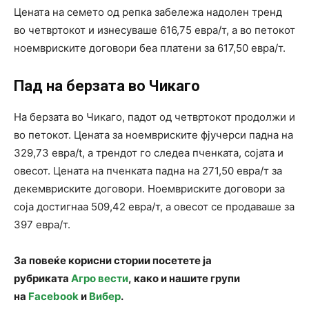
Цената на семето од репка забележа надолен тренд
во четвртокот и изнесуваше 616,75 евра/т, а во петокот
ноемвриските договори беа платени за 617,50 евра/т.
Пад на берзата во Чикаго
На берзата во Чикаго, падот од четвртокот продолжи и
во петокот. Цената за ноемвриските фјучерси падна на
329,73 евра/t, а трендот го следеа пченката, сојата и
овесот. Цената на пченката падна на 271,50 евра/т за
декемвриските договори. Ноемвриските договори за
соја достигнаа 509,42 евра/т, а овесот се продаваше за
397 евра/т.
За повеќе корисни стории посетете ја
рубриката
Агро вести
, како и нашите групи
на
Facebook
и
Вибер
.