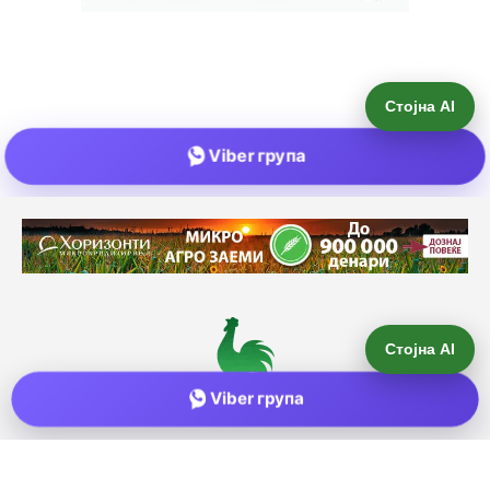
Стојна AI
Viber група
Е-пошта:
info@zemjodelie.mk
Тел: +38975383796