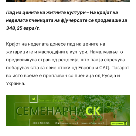
Пад на цените на житните култури – На крајот на
неделата пченицата на фјучерсите се продаваше за
348,25 евра/т.
Крајот на неделата донесе пад на цените на
житариците и маслодајните култури. Намалувањето
предизвикува страв од рецесија, што пак ја спречува
побарувачката за овие стоки од Европа и САД. Пазарот
во исто време е преплавен со пченица од Русија и
Украина.