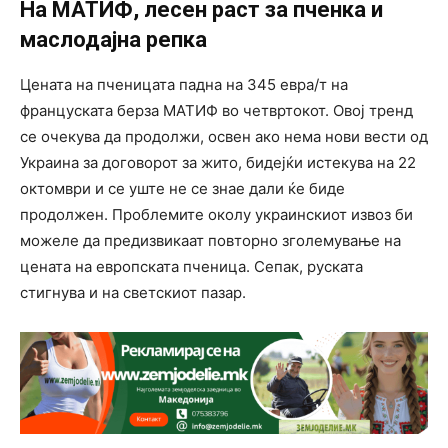
На МАТИФ, лесен раст за пченка и
маслодајна репка
Цената на пченицата падна на 345 евра/т на
француската берза МАТИФ во четвртокот. Овој тренд
се очекува да продолжи, освен ако нема нови вести од
Украина за договорот за жито, бидејќи истекува на 22
октомври и се уште не се знае дали ќе биде
продолжен. Проблемите околу украинскиот извоз би
можеле да предизвикаат повторно зголемување на
цената на европската пченица. Сепак, руската
стигнува и на светскиот пазар.