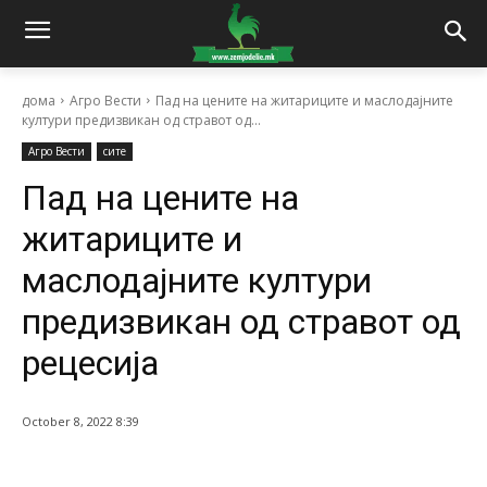
дома
Агро Вести
Пад на цените на житариците и маслодајните
култури предизвикан од стравот од...
Агро Вести
сите
Пад на цените на
житариците и
маслодајните култури
предизвикан од стравот од
рецесија
October 8, 2022 8:39