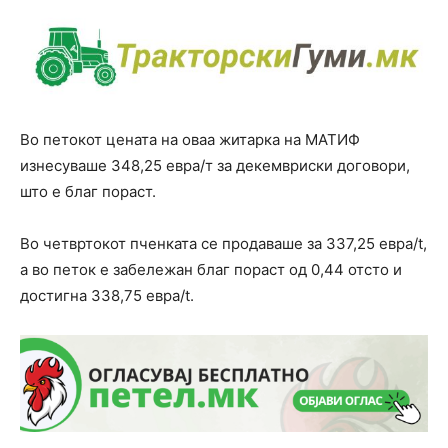
Во петокот цената на оваа житарка на МАТИФ
изнесуваше 348,25 евра/т за декемвриски договори,
што е благ пораст.
Во четвртокот пченката се продаваше за 337,25 евра/t,
а во петок е забележан благ пораст од 0,44 отсто и
достигна 338,75 евра/t.