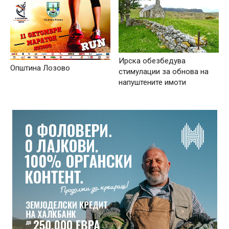
Ирска обезбедува
Општина Лозово
стимулации за обнова на
напуштените имоти