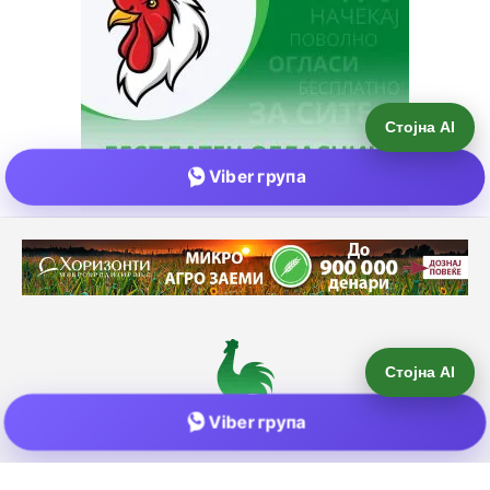
Стојна AI
Viber група
Е-пошта:
info@zemjodelie.mk