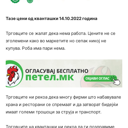
Тазе цени од кванташки 14.10.2022 година
Трговците се жалат дека нема работа. Цените не се
зголемени како во маркетите но сепак никој не
купува. Роба има пари нема.
Трговците ни рекоа дека многу фирми што набавувале
храна и ресторани се спремаат и да затворат бидејќи
имаат големи трошоци за струја и транспорт.
Трговците на кванташки ни рекоа да ги поздравиме