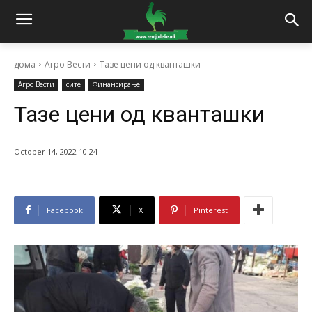
дома
Агро Вести
Тазе цени од кванташки
Агро Вести
сите
Финансирање
Тазе цени од кванташки
October 14, 2022 10:24
Facebook
X
Pinterest