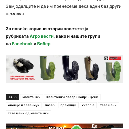
Земјоделците и да им пренесеме дека едни без други
неможат.
За повеќе корисни стории посетете ја
рубриката
Агро вести
, како и нашите групи
на
Facebook
и
Вибер
.
TAGS
кванташки
Кванташки пазар Скопје - цени
овошје и зеленчук
пазар
прекупци
скапо е
тазе цени
тазе цени од кванташки