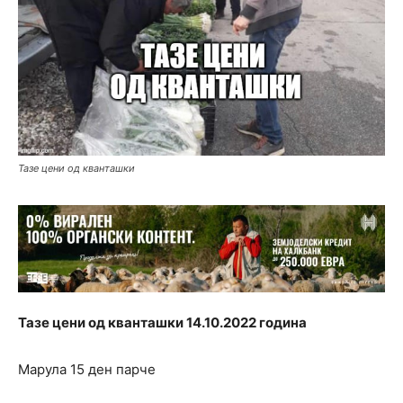
Тазе цени од кванташки
Тазе цени од кванташки 14.10.2022 година
Марула 15 ден парче