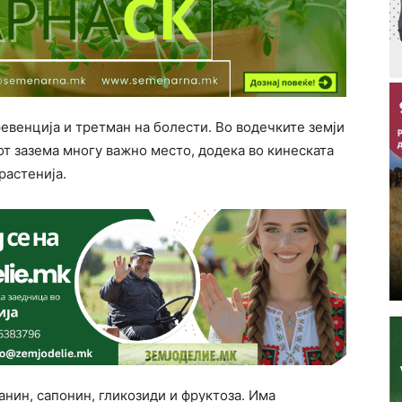
ревенција и третман на болести. Во водечките земји
от зазема многу важно место, додека во кинеската
растенија.
нин, сапонин, гликозиди и фруктоза. Има