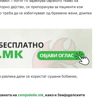
змот. Глогот го зајакнува сврзното ткиво на
торно дејство, се препорачува за пациенти кои
о треба да се избегнуваат од бремени жени, доилки
з разлика дали се користат сушени бобинки,
траната на
zemjodelie.mk
, како и Земјоделските