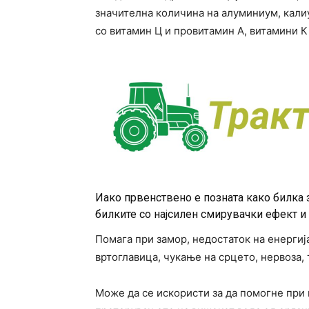
значителна количина на алуминиум, калиу
со витамин Ц и провитамин А, витамини К 
Иако првенствено е позната како билка 
билките со најсилен смирувачки ефект и
Помага при замор, недостаток на енерги
вртоглавица, чукање на срцето, нервоза,
Може да се искористи за да помогне при