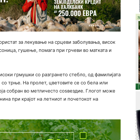
користат за лекување на срцеви заболувања, висок
есоница, гушење, помага при грчеви во матката и
високи грмушки со разгрането стебло, од фамилијата
 со трње. На пролет, цветовите се со бела или
боја собран во метличесто соѕвездие. Глогот може
анина при крајот на летниот и почетокот на