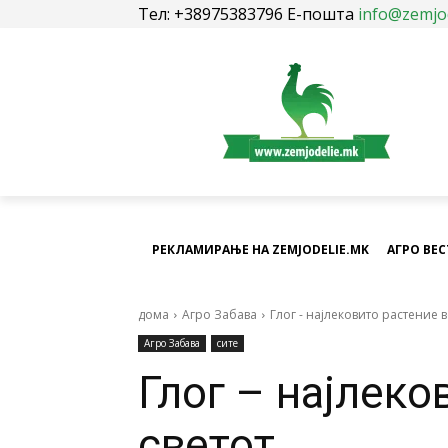
Тел: +38975383796 Е-пошта
info@zemjo
РЕКЛАМИРАЊЕ НА ZEMJODELIE.MK
АГРО ВЕ
дома
Агро Забава
Глог - најлековито растение в
Агро Забава
сите
Глог – најлеко
светот