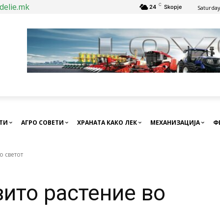
delie.mk
C
24
Skopje
Saturday
СТИ
АГРО СОВЕТИ
ХРАНАТА КАКО ЛЕК
МЕХАНИЗАЦИЈА
Ф
о светот
вито растение во