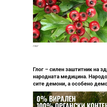
глог
Глог – силен заштитник на зд
народната медицина. Народо
сите демони, а особено демо