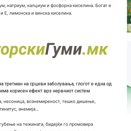
м, натриум, калциум и фосфорна киселина. Богат е
и Е, лимонска и винска киселина.
за третман на срцеви заболувања, глогот е една од
 има корисен ефект врз нервниот систем.
ја, несоница, вознемиреност, тешко дишење,
 тинитус, анемија…
 губење на тежината, бидејќи го промовира