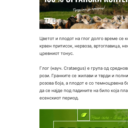
Цветот и плодот на глог долго време се 
крвен притисок, нервоза, вртоглавица, н
цревниот тонус.
Глог (науч. Crataegus) е група од средно
рози. Гранките се жилави и тврди и полни
розова боја, а плодот е со темноцрвена 
да се најде под падините на било која пл
есенскиот период.