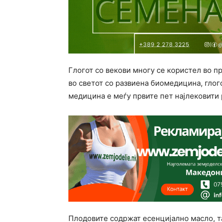
Глогот со векови многу се користел во п
во светот со развиена биомедицина, глог
медицина е меѓу првите пет најлековити 
Плодовите содржат есенцијално масло, та