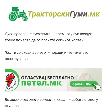
Суви врвови на листовите
– премногу сув воздух,
треба почесто да го прскате собниот костен.
Жолти листови во лето
– поради интензивното
осветлување.
Во зима, листовите венеат и паѓаат
– собата е многу
студена.