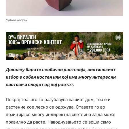
Собен костен
Доколку барате необични растенија, вистинскиот
избор е собен костен или кој има многу интересни
листови и плодот од кој растат.
Покрај тоа што го разубавува вашиот дом, тоа е и
растение кое лесно се одржува. Ставете го во
позиција со многу индиректна светлина за да може
правилно да расте. Наводнувањето се врши само