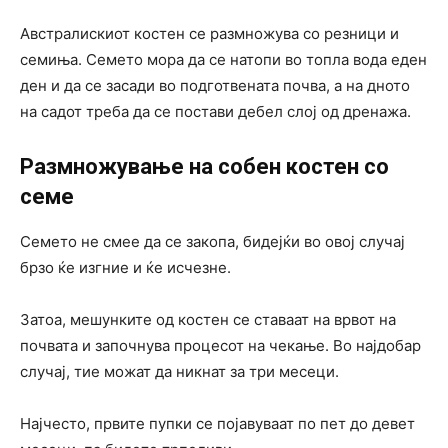
Австралискиот костен се размножува со резници и
семиња. Семето мора да се натопи во топла вода еден
ден и да се засади во подготвената почва, а на дното
на садот треба да се постави дебел слој од дренажа.
Размножување на собен костен со
семе
Семето не смее да се закопа, бидејќи во овој случај
брзо ќе изгние и ќе исчезне.
Затоа, мешунките од костен се ставаат на врвот на
почвата и започнува процесот на чекање. Во најдобар
случај, тие можат да никнат за три месеци.
Најчесто, првите пупки се појавуваат по пет до девет