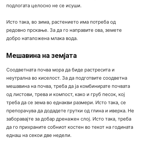
подлогата целосно не се исуши.
Исто така, во зима, растението има потреба од
редовно прскање. За да го направите ова, земете
добро наталожена млака вода.
Мешавина на земјата
Соодветната почва мора да биде растресита и
неутрална во киселост. За да подготвите соодветна
мешавина на почва, треба да ја комбинирате почвата
од листови, трева и компост, како и груб песок, кој
треба да се зема во еднакви размери. Исто така, се
препорачува да додадете грутки од глина и иверка. Не
заборавајте за добар дренажен слој. Исто така, треба
да го прихраните собниот костен во текот на годината
еднаш на секои две недели.