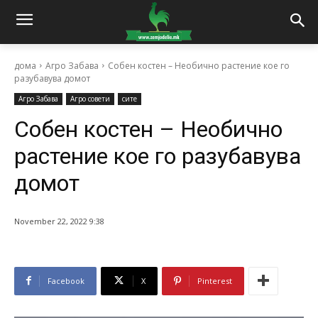
дома
Агро Забава
Собен костен – Необично растение кое го
разубавува домот
Агро Забава
Агро совети
сите
Собен костен – Необично
растение кое го разубавува
домот
November 22, 2022 9:38
Facebook
X
Pinterest