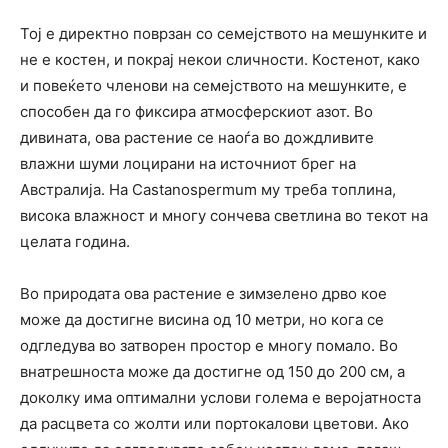
Тој е директно поврзан со семејството на мешунките и
не е костен, и покрај некои сличности. Костенот, како
и повеќето членови на семејството на мешунките, е
способен да го фиксира атмосферскиот азот. Во
дивината, ова растение се наоѓа во дождливите
влажни шуми лоцирани на источниот брег на
Австралија. На Castanospermum му треба топлина,
висока влажност и многу сончева светлина во текот на
целата година.
Во природата ова растение е зимзелено дрво кое
може да достигне висина од 10 метри, но кога се
одгледува во затворен простор е многу помало. Во
внатрешноста може да достигне од 150 до 200 см, а
доколку има оптимални услови голема е веројатноста
да расцвета со жолти или портокалови цветови. Ако