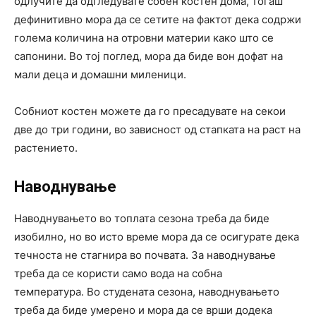
одлучите да одгледувате собен костен дома, тогаш
дефинитивно мора да се сетите на фактот дека содржи
голема количина на отровни материи како што се
сапонини. Во тој поглед, мора да биде вон дофат на
мали деца и домашни миленици.
Собниот костен можете да го пресадувате на секои
две до три години, во зависност од стапката на раст на
растението.
Наводнување
Наводнувањето во топлата сезона треба да биде
изобилно, но во исто време мора да се осигурате дека
течноста не стагнира во почвата. За наводнување
треба да се користи само вода на собна
температура. Во студената сезона, наводнувањето
треба да биде умерено и мора да се врши додека