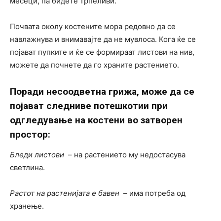
месеци, па бидете трпеливи.
Почвата околу костените мора редовно да се
навлажнува и внимавајте да не мувлоса. Кога ќе се
појават пупките и ќе се формираат листови на нив,
можете да почнете да го храните растението.
Поради несоодветна грижа, може да се
појават следниве потешкотии при
одгледување на костени во затворен
простор:
Бледи листови
– на растението му недостасува
светлина.
Растот на растенијата е бавен
– има потреба од
хранење.