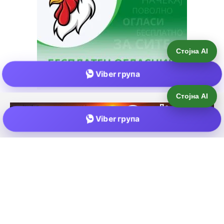
Стојна AI
Viber група
Е-пошта:
info@zemjodelie.mk
Тел: +38975383796