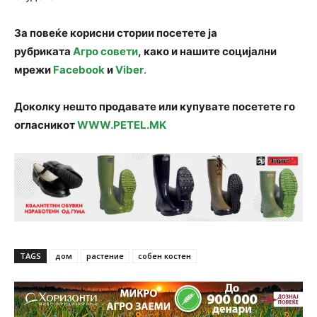
За повеќе корисни стории посетете ја
рубриката
Агро совети
, како и нашите социјални
мрежи
Facebook
и
Viber
.
Доколку нешто продавате или купувате посетете го
огласникот
WWW.PETEL.MK
TAGS
дом
растение
собен костен