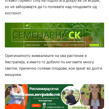
откако горниот слој на подлогата добро ќе се исуши,
но не заборавајте да го полевате над плодовите од
костенот.
Оригиналното живеалиште на ова растение е
Австралија, а името го добило по неговите многу
светли, прилично големи плодови, кои зреат во долги
мешунки.