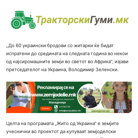
„До 60 украински бродови со житарки ќе бидат
испратени до средината на следната година во некои
од најсиромашните земји во светот во Африка“, изјави
претседателот на Украина, Володимир Зеленски.
Целта на програмата „Жито од Украина“ е земјите
учеснички во проектот да купуваат земјоделски