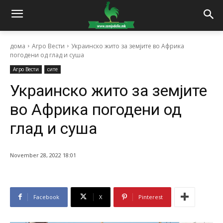
дома
Агро Вести
Украинско жито за земјите во Африка
погодени од глад и суша
Агро Вести
сите
Украинско жито за земјите
во Африка погодени од
глад и суша
November 28, 2022 18:01
Facebook
X
Pinterest