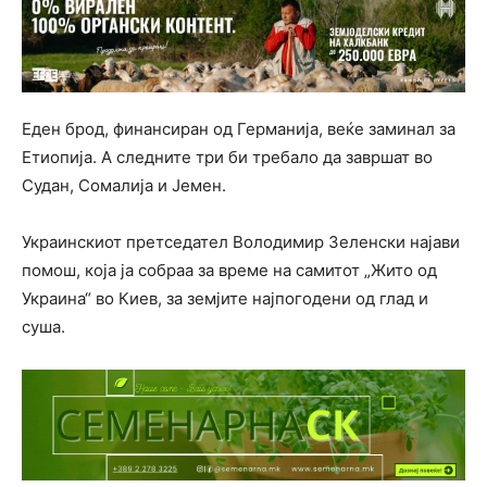
Еден брод, финансиран од Германија, веќе заминал за
Етиопија. А следните три би требало да завршат во
Судан, Сомалија и Јемен.
Украинскиот претседател Володимир Зеленски најави
помош, која ја собраа за време на самитот „Жито од
Украина“ во Киев, за земјите најпогодени од глад и
суша.