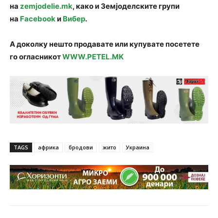
на
zemjodelie.mk
, како и Земјоделските групи
на
Facebook
и
Вибер
.
А доколку нешто продавате или купувате посетете
го огласникот
WWW.PETEL.MK
TAGS
африка
бродови
жито
Украина