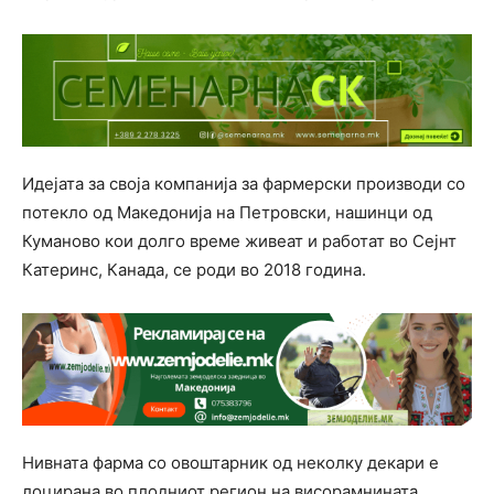
Идејата за своја компанија за фармерски производи со
потекло од Македонија на Петровски, нашинци од
Куманово кои долго време живеат и работат во Сејнт
Катеринс, Канада, се роди во 2018 година.
Нивната фарма со овоштарник од неколку декари е
лоцирана во плодниот регион на висорамнината