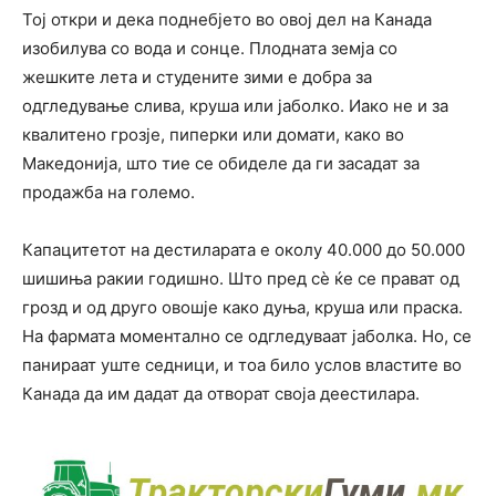
Тој откри и дека поднебјето во овој дел на Канада
изобилува со вода и сонце. Плодната земја со
жешките лета и студените зими е добра за
одгледување слива, круша или јаболко. Иако не и за
квалитено грозје, пиперки или домати, како во
Македонија, што тие се обиделе да ги засадат за
продажба на големо.
Капацитетот на дестиларата е околу 40.000 до 50.000
шишиња ракии годишно. Што пред сѐ ќе се прават од
грозд и од друго овошје како дуња, круша или праска.
На фармата моментално се одгледуваат јаболка. Но, се
панираат уште седници, и тоа било услов властите во
Канада да им дадат да отворат своја деестилара.