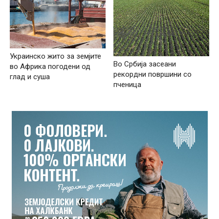
Украинско жито за земјите
Во Србија засеани
во Африка погодени од
рекордни површини со
глад и суша
пченица