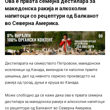
Ова е првата семејна дестилара за
македонска ракија и алкохолни
напитоци со рецептури од Балканот
во Северна Америка.
Дестиларата на семејството Петровски, македонски
иселеници од Канада, викендов ги наполни првите
шишиња, дел од нивното сериско производсто на
ракија од грозд, дуња и круша во Канада.
Може слободно да се каже дека ова е првата семејна
дестилара за македонска ракија и алкохолни напитоци
со рецептури од Балканот во Северна Америка.