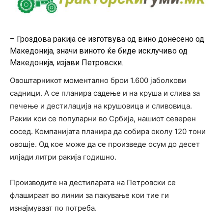
– Гроздова ракија се изготвува од вино донесено од
Македонија, значи виното ќе биде исклучиво од
Македонија, изјави Петровски.
Овоштарникот моментално брои 1.600 јаболкови
садници. А се планира садење и на круша и слива за
печење и дестилација на крушовица и сливовица.
Ракии кои се популарни во Србија, нашиот северен
сосед. Компанијата планира да собира околу 120 тони
овошје. Од кое може да се произведе осум до десет
илјади литри ракија годишно.
Производите на дестиларата на Петровски се
флашираат во линии за пакување кои тие ги
изнајмуваат по потреба.