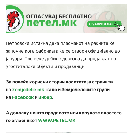
Петровски истакна дека пласманот на ракиите ќе
започне кога фабриката ќе се отвори официјално во
јануари. Тие веќе добиле дозвола да продаваат по
угостителски објекти и продавници.
За повеќе корисни стории посетете ја страната
на
zemjodelie.mk
, како и Земјоделските групи
на
Facebook
и
Вибер
.
А доколку нешто продавате или купувате посетете
го огласникот
WWW.PETEL.MK