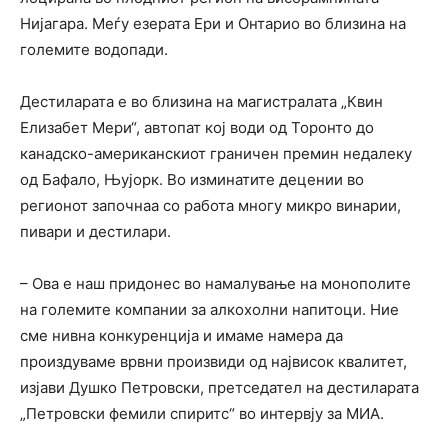
Нијагара. Меѓу езерата Ери и Онтарио во близина на
големите водопади.
Дестиларата е во близина на магистралата „Квин
Елизабет Мери“, автопат кој води од Торонто до
канадско-американскиот граничен премин недалеку
од Бафало, Њујорк. Во изминатите децении во
регионот започнаа со работа многу микро винарии,
пивари и дестилари.
– Ова е наш придонес во намалување на монополите
на големите компании за алкохолни напитоци. Ние
сме нивна конкуренција и имаме намера да
произдуваме врвни произвиди од највисок квалитет,
изјави Душко Петровски, претседател на дестиларата
„Петровски фемили спиритс“ во интервју за МИА.