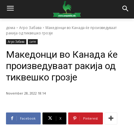
дома
Агро Забава
Македонци во Канада ќе произведуваат
ракија од тиквешко грозје
Агро Забава
сите
Македонци во Канада ќе
произведуваат ракија од
тиквешко грозје
November 28, 2022 18:14
Facebook
X
Pinterest